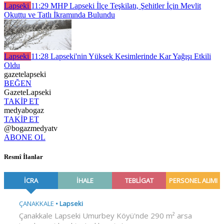
Lapseki
11:29
MHP Lapseki İlçe Teşkilatı, Şehitler İçin Mevlit
Okuttu ve Tatlı İkramında Bulundu
Lapseki
11:28
Lapseki'nin Yüksek Kesimlerinde Kar Yağışı Etkili
Oldu
gazetelapseki
BEĞEN
GazeteLapseki
TAKİP ET
medyabogaz
TAKİP ET
@bogazmedyatv
ABONE OL
Resmî İlanlar