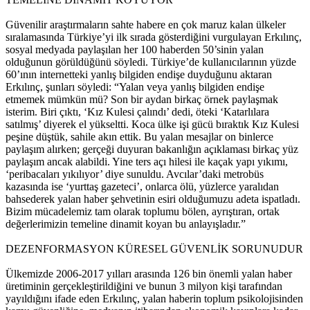
Güvenilir araştırmaların sahte habere en çok maruz kalan ülkeler
sıralamasında Türkiye’yi ilk sırada gösterdiğini vurgulayan Erkılınç,
sosyal medyada paylaşılan her 100 haberden 50’sinin yalan
olduğunun görüldüğünü söyledi. Türkiye’de kullanıcılarının yüzde
60’ının internetteki yanlış bilgiden endişe duyduğunu aktaran
Erkılınç, şunları söyledi: “Yalan veya yanlış bilgiden endişe
etmemek mümkün mü? Son bir aydan birkaç örnek paylaşmak
isterim. Biri çıktı, ‘Kız Kulesi çalındı’ dedi, öteki ‘Katarlılara
satılmış’ diyerek el yükseltti. Koca ülke işi gücü bıraktık Kız Kulesi
peşine düştük, sahile akın ettik. Bu yalan mesajlar on binlerce
paylaşım alırken; gerçeği duyuran bakanlığın açıklaması birkaç yüz
paylaşım ancak alabildi. Yine ters açı hilesi ile kaçak yapı yıkımı,
‘peribacaları yıkılıyor’ diye sunuldu. Avcılar’daki metrobüs
kazasında ise ‘yurttaş gazeteci’, onlarca ölü, yüzlerce yaralıdan
bahsederek yalan haber şehvetinin esiri olduğumuzu adeta ispatladı.
Bizim mücadelemiz tam olarak toplumu bölen, ayrıştıran, ortak
değerlerimizin temeline dinamit koyan bu anlayışladır.”
DEZENFORMASYON KÜRESEL GÜVENLİK SORUNUDUR
Ülkemizde 2006-2017 yılları arasında 126 bin önemli yalan haber
üretiminin gerçekleştirildiğini ve bunun 3 milyon kişi tarafından
yayıldığını ifade eden Erkılınç, yalan haberin toplum psikolojisinden