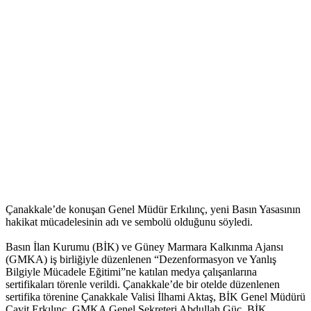
Çanakkale’de konuşan Genel Müdür Erkılınç, yeni Basın Yasasının
hakikat mücadelesinin adı ve sembolü olduğunu söyledi.
Basın İlan Kurumu (BİK) ve Güney Marmara Kalkınma Ajansı
(GMKA) iş birliğiyle düzenlenen “Dezenformasyon ve Yanlış
Bilgiyle Mücadele Eğitimi”ne katılan medya çalışanlarına
sertifikaları törenle verildi. Çanakkale’de bir otelde düzenlenen
sertifika törenine Çanakkale Valisi İlhami Aktaş, BİK Genel Müdürü
Cavit Erkılınç, GMKA Genel Sekreteri Abdullah Güç, BİK