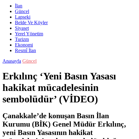
İlan
Güncel
Lapseki
Belde Ve Köyler
Siyaset
Yerel Yönetim
Turizm
Ekonomi
Resmî İlan
Anasayfa
Güncel
Erkılınç ‘Yeni Basın Yasası
hakikat mücadelesinin
sembolüdür’ (VİDEO)
Çanakkale’de konuşan Basın İlan
Kurumu (BİK) Genel Müdür Erkılınç,
yeni Basın Yasasının hakikat