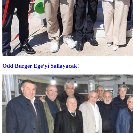
Odd Burger Ege’yi Sallayacak!