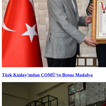
Türk Kızılay’ından ÇOMÜ’ye Bronz Madalya