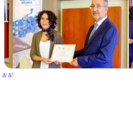
-
+
A
A