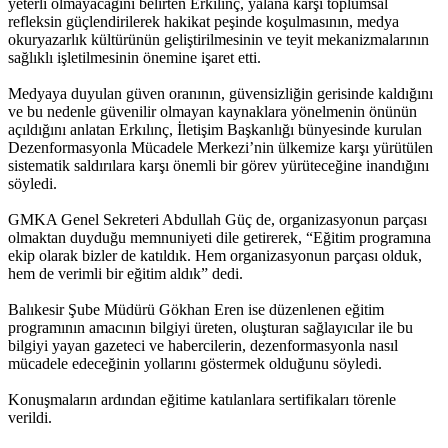
yeterli olmayacağını belirten Erkılınç, yalana karşı toplumsal
refleksin güçlendirilerek hakikat peşinde koşulmasının, medya
okuryazarlık kültürünün geliştirilmesinin ve teyit mekanizmalarının
sağlıklı işletilmesinin önemine işaret etti.
Medyaya duyulan güven oranının, güvensizliğin gerisinde kaldığını
ve bu nedenle güvenilir olmayan kaynaklara yönelmenin önünün
açıldığını anlatan Erkılınç, İletişim Başkanlığı bünyesinde kurulan
Dezenformasyonla Mücadele Merkezi’nin ülkemize karşı yürütülen
sistematik saldırılara karşı önemli bir görev yürüteceğine inandığını
söyledi.
GMKA Genel Sekreteri Abdullah Güç de, organizasyonun parçası
olmaktan duyduğu memnuniyeti dile getirerek, “Eğitim programına
ekip olarak bizler de katıldık. Hem organizasyonun parçası olduk,
hem de verimli bir eğitim aldık” dedi.
Balıkesir Şube Müdürü Gökhan Eren ise düzenlenen eğitim
programının amacının bilgiyi üreten, oluşturan sağlayıcılar ile bu
bilgiyi yayan gazeteci ve habercilerin, dezenformasyonla nasıl
mücadele edeceğinin yollarını göstermek olduğunu söyledi.
Konuşmaların ardından eğitime katılanlara sertifikaları törenle
verildi.