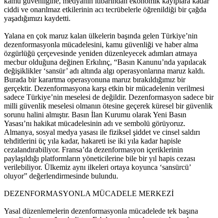
kamu güvenliğine, medyanın itibarından ekonomik kayıplara kadar
ciddi ve onarılmaz etkilerinin acı tecrübelerle öğrenildiği bir çağda
yaşadığımızı kaydetti.
Yalana en çok maruz kalan ülkelerin başında gelen Türkiye’nin
dezenformasyonla mücadelesini, kamu güvenliği ve haber alma
özgürlüğü çerçevesinde yeniden düzenleyecek adımları atmaya
mecbur olduğuna değinen Erkılınç, “Basın Kanunu’nda yapılacak
değişiklikler ‘sansür’ adı altında algı operasyonlarına maruz kaldı.
Burada bir karartma operasyonuna maruz bırakıldığımız bir
gerçektir. Dezenformasyona karşı etkin bir mücadelenin verilmesi
sadece Türkiye’nin meselesi de değildir. Dezenformasyon sadece bir
milli güvenlik meselesi olmanın ötesine geçerek küresel bir güvenlik
sorunu halini almıştır. Basın İlan Kurumu olarak Yeni Basın
Yasası’nı hakikat mücadelesinin adı ve sembolü görüyoruz.
Almanya, sosyal medya yasası ile fiziksel şiddet ve cinsel saldırı
tehditlerini üç yıla kadar, hakareti ise iki yıla kadar hapisle
cezalandırabiliyor. Fransa’da dezenformasyon içeriklerinin
paylaşıldığı platformların yöneticilerine bile bir yıl hapis cezası
verilebiliyor. Ülkemiz aynı ilkeleri ortaya koyunca ‘sansürcü’
oluyor” değerlendirmesinde bulundu.
DEZENFORMASYONLA MÜCADELE MERKEZİ
Yasal düzenlemelerin dezenformasyonla mücadelede tek başına