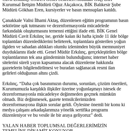
Kurumsal İletişim Müdürü Oğuz Akçakoca, BİK Balıkesir Şube
Müdürü Gökhan Eren, kursiyerler ve basın mensupları katıldı.
Çanakkale Valisi İlhami Aktaş, düzenlenen eğitim programının basın
sektörüne ışık tutmasını ve dezenformasyonla mücadelede
farkındalık oluşturmasını temenni ettiğini ifade etti. BİK Genel
Müdürü Cavit Erkılınç ise, geride kalan iki hafta içinde 11 ilde bölge
toplantıları düzenlediklerini belirterek, toplantılara gösterilen yoğun
ilgiden ve sahadan aldıkları olumlu izlenimden büyük memnuniyet
duyduklarını ifade etti. Genel Müdür Erkılınç, gerçekleştirilen bölge
toplantılarının tek ana gündeminin bulunduğunu; internet haber
sitelerini süreli yayın kapsamına alacak düzenleme hakkında
gazetelerin bilgilendirilmesi ve buradan sağlanacak resmi ilan
gelirleri olduğunun altını çizdi.
Erkılınç, “Daha çok basınımızın durumu, sorunları, çözüm önerileri,
Kurumumuzla karşılıklı ilişkiler üzerine yoğunlaşmayı istesek de
dezenformasyonla mücadeleye değinmeden geçmek mümkün
olmadı. Biz değinmesek, gazete temsilcilerimizden
dezenformasyona ilişkin sorular geldi. Öylesine önemli bir konu ki
medya çalışanı arkadaşlarımıza yönelik sertifika programı
düzenleniyor ve bu vesile ile bir araya geliyoruz” dedi.
YALAN HABER TOPLUMSAL DEĞERLERİMİZİN
TEMELİNE DİNAMİT KOYUYOR