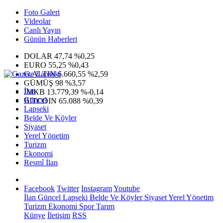
Foto Galeri
Videolar
Canlı Yayın
Günün Haberleri
DOLAR
47,74
%0,25
EURO
55,25
%0,43
G.ALTIN
6.660,55
%2,59
GÜMÜŞ
98
%3,57
İlan
IMKB
13.779,39
%-0,14
Güncel
BITCOIN
65.088
%0,39
Lapseki
Belde Ve Köyler
Siyaset
Yerel Yönetim
Turizm
Ekonomi
Resmî İlan
Facebook
Twitter
Instagram
Youtube
İlan
Güncel
Lapseki
Belde Ve Köyler
Siyaset
Yerel Yönetim
Turizm
Ekonomi
Spor
Tarım
Künye
İletişim
RSS