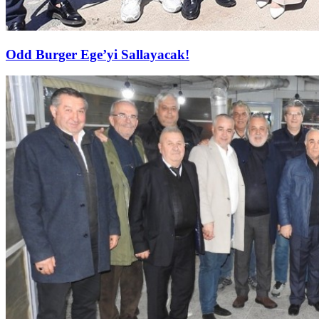
Odd Burger Ege’yi Sallayacak!