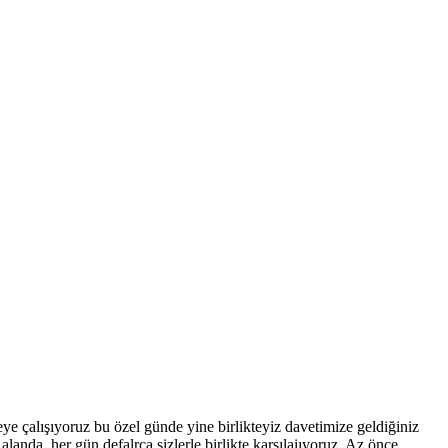
e çalışıyoruz bu özel günde yine birlikteyiz davetimize geldiğiniz
anda her gün defalrca sizlerle birlikte karşılaiıyoruz. Az önce