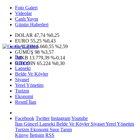
Foto Galeri
Videolar
Canlı Yayın
Günün Haberleri
DOLAR
47,74
%0,25
EURO
55,25
%0,43
G.ALTIN
6.660,55
%2,59
GÜMÜŞ
98
%3,57
İlan
IMKB
13.779,39
%-0,14
Güncel
BITCOIN
65.224
%0,30
Lapseki
Belde Ve Köyler
Siyaset
Yerel Yönetim
Turizm
Ekonomi
Resmî İlan
Facebook
Twitter
Instagram
Youtube
İlan
Güncel
Lapseki
Belde Ve Köyler
Siyaset
Yerel Yönetim
Turizm
Ekonomi
Spor
Tarım
Künye
İletişim
RSS