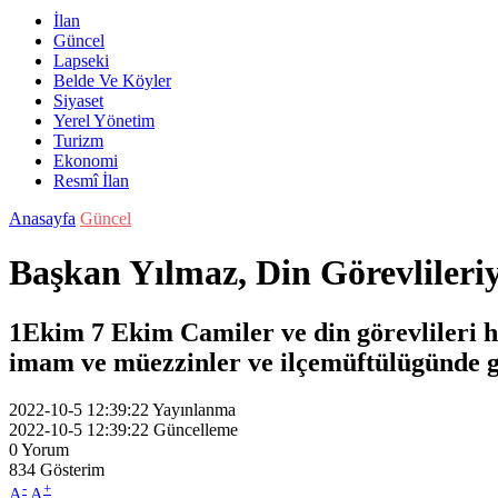
İlan
Güncel
Lapseki
Belde Ve Köyler
Siyaset
Yerel Yönetim
Turizm
Ekonomi
Resmî İlan
Anasayfa
Güncel
Başkan Yılmaz, Din Görevlileriy
1Ekim 7 Ekim Camiler ve din görevlileri h
imam ve müezzinler ve ilçemüftülügünde gö
2022-10-5 12:39:22
Yayınlanma
2022-10-5 12:39:22
Güncelleme
0
Yorum
834
Gösterim
-
+
A
A