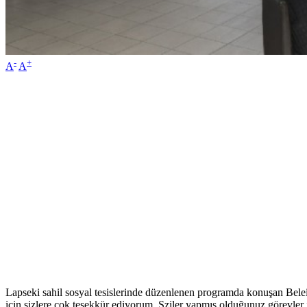
-
+
A
A
Lapseki sahil sosyal tesislerinde düzenlenen programda konuşan Beleid
için sizlere çok teşekkür ediyorum. Sziler yapmış olduğunuz görevler 