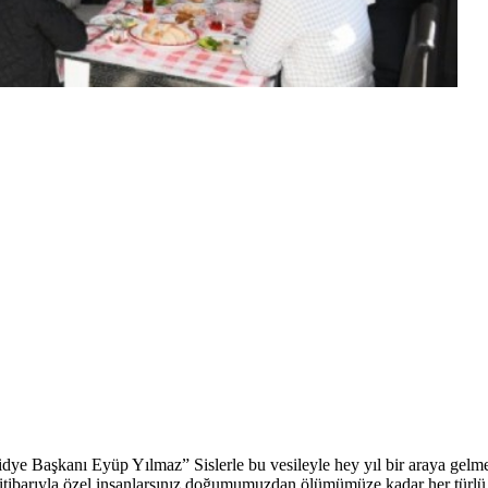
ye Başkanı Eyüp Yılmaz” Sislerle bu vesileyle hey yıl bir araya gelmey
itibarıyla özel insanlarsınız doğumumuzdan ölümümüze kadar her türlü al