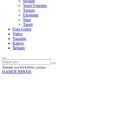
Siyaset
Yerel Yönetim
Turizm
Ekonomi
Spor
Tarım
Foto Galeri
Video
Yazarlar
Künye
İletişim
Aramak için bir kelime yazınız.
HABER İHBAR