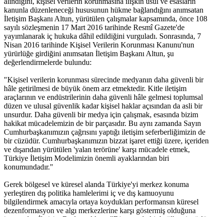
alındığını, kişisel verilerin korunmasına ilişkin usul ve esasların
kanunla düzenleneceği hususunun hükme bağlandığını anımsatan
İletişim Başkanı Altun, yürütülen çalışmalar kapsamında, önce 108
sayılı sözleşmenin 17 Mart 2016 tarihinde Resmî Gazete'de
yayımlanarak iç hukuka dâhil edildiğini vurguladı. Sonrasında, 7
Nisan 2016 tarihinde Kişisel Verilerin Korunması Kanunu'nun
yürürlüğe girdiğini anımsatan İletişim Başkanı Altun, şu
değerlendirmelerde bulundu:
"Kişisel verilerin korunması sürecinde medyanın daha güvenli bir
hâle getirilmesi de büyük önem arz etmektedir. Kitle iletişim
araçlarının ve endüstrilerinin daha güvenli hâle gelmesi toplumsal
düzen ve ulusal güvenlik kadar kişisel haklar açısından da asli bir
unsurdur. Daha güvenli bir medya için çalışmak, esasında bizim
hakikat mücadelemizin de bir parçasıdır. Bu aynı zamanda Sayın
Cumhurbaşkanımızın çağrısını yaptığı iletişim seferberliğimizin de
bir cüzüdür. Cumhurbaşkanımızın bizzat işaret ettiği üzere, içeriden
ve dışarıdan yürütülen 'yalan terörüne' karşı mücadele etmek,
Türkiye İletişim Modelimizin önemli ayaklarından biri
konumundadır."
Gerek bölgesel ve küresel alanda Türkiye'yi merkez konuma
yerleştiren dış politika hamlelerimi iç ve dış kamuoyunu
bilgilendirmek amacıyla ortaya koydukları performansın küresel
dezenformasyon ve algı merkezlerine karşı göstermiş olduğuna