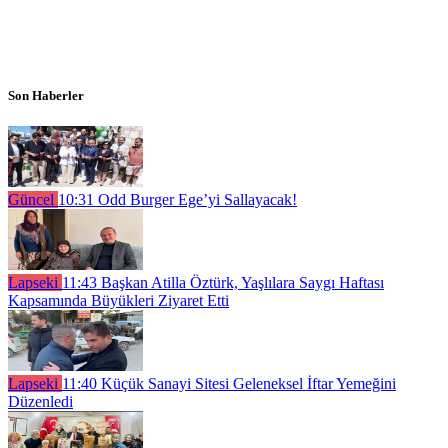
Son Haberler
Güncel
10:31
Odd Burger Ege’yi Sallayacak!
Lapseki
11:43
Başkan Atilla Öztürk, Yaşlılara Saygı Haftası
Kapsamında Büyükleri Ziyaret Etti
Lapseki
11:40
Küçük Sanayi Sitesi Geleneksel İftar Yemeğini
Düzenledi