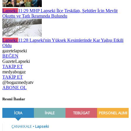
Lapseki
11:29
MHP Lapseki İlçe Teşkilatı, Şehitler İçin Mevlit
Okuttu ve Tatlı İkramında Bulundu
Lapseki
11:28
Lapseki'nin Yüksek Kesimlerinde Kar Yağışı Etkili
Oldu
gazetelapseki
BEĞEN
GazeteLapseki
TAKİP ET
medyabogaz
TAKİP ET
@bogazmedyatv
ABONE OL
Resmî İlanlar