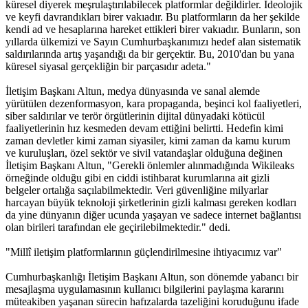
küresel diyerek meşrulaştırılabilecek platformlar değildirler. İdeolojik
ve keyfi davrandıkları birer vakıadır. Bu platformların da her şekilde
kendi ad ve hesaplarına hareket ettikleri birer vakıadır. Bunların, son
yıllarda ülkemizi ve Sayın Cumhurbaşkanımızı hedef alan sistematik
saldırılarında artış yaşandığı da bir gerçektir. Bu, 2010'dan bu yana
küresel siyasal gerçekliğin bir parçasıdır adeta."
İletişim Başkanı Altun, medya dünyasında ve sanal alemde
yürütülen dezenformasyon, kara propaganda, beşinci kol faaliyetleri,
siber saldırılar ve terör örgütlerinin dijital dünyadaki kötücül
faaliyetlerinin hız kesmeden devam ettiğini belirtti. Hedefin kimi
zaman devletler kimi zaman siyasiler, kimi zaman da kamu kurum
ve kuruluşları, özel sektör ve sivil vatandaşlar olduğuna değinen
İletişim Başkanı Altun, "Gerekli önlemler alınmadığında Wikileaks
örneğinde olduğu gibi en ciddi istihbarat kurumlarına ait gizli
belgeler ortalığa saçılabilmektedir. Veri güvenliğine milyarlar
harcayan büyük teknoloji şirketlerinin gizli kalması gereken kodları
da yine dünyanın diğer ucunda yaşayan ve sadece internet bağlantısı
olan birileri tarafından ele geçirilebilmektedir." dedi.
"Millî iletişim platformlarının güçlendirilmesine ihtiyacımız var"
Cumhurbaşkanlığı İletişim Başkanı Altun, son dönemde yabancı bir
mesajlaşma uygulamasının kullanıcı bilgilerini paylaşma kararını
müteakiben yaşanan sürecin hafızalarda tazeliğini koruduğunu ifade