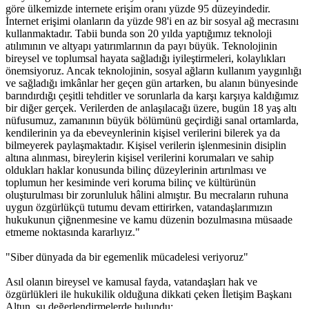
göre ülkemizde internete erişim oranı yüzde 95 düzeyindedir.
İnternet erişimi olanların da yüzde 98'i en az bir sosyal ağ mecrasını
kullanmaktadır. Tabii bunda son 20 yılda yaptığımız teknoloji
atılımının ve altyapı yatırımlarının da payı büyük. Teknolojinin
bireysel ve toplumsal hayata sağladığı iyileştirmeleri, kolaylıkları
önemsiyoruz. Ancak teknolojinin, sosyal ağların kullanım yaygınlığı
ve sağladığı imkânlar her geçen gün artarken, bu alanın bünyesinde
barındırdığı çeşitli tehditler ve sorunlarla da karşı karşıya kaldığımız
bir diğer gerçek. Verilerden de anlaşılacağı üzere, bugün 18 yaş altı
nüfusumuz, zamanının büyük bölümünü geçirdiği sanal ortamlarda,
kendilerinin ya da ebeveynlerinin kişisel verilerini bilerek ya da
bilmeyerek paylaşmaktadır. Kişisel verilerin işlenmesinin disiplin
altına alınması, bireylerin kişisel verilerini korumaları ve sahip
oldukları haklar konusunda bilinç düzeylerinin artırılması ve
toplumun her kesiminde veri koruma bilinç ve kültürünün
oluşturulması bir zorunluluk hâlini almıştır. Bu mecraların ruhuna
uygun özgürlükçü tutumu devam ettirirken, vatandaşlarımızın
hukukunun çiğnenmesine ve kamu düzenin bozulmasına müsaade
etmeme noktasında kararlıyız."
"Siber dünyada da bir egemenlik mücadelesi veriyoruz"
Asıl olanın bireysel ve kamusal fayda, vatandaşları hak ve
özgürlükleri ile hukukilik olduğuna dikkati çeken İletişim Başkanı
Altun, şu değerlendirmelerde bulundu: