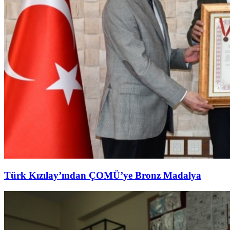
Türk Kızılay’ından ÇOMÜ’ye Bronz Madalya