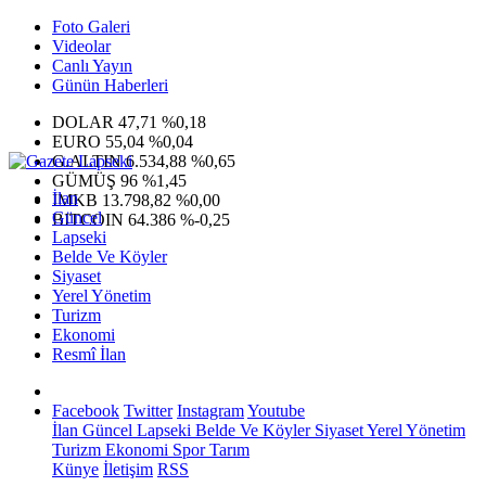
Foto Galeri
Videolar
Canlı Yayın
Günün Haberleri
DOLAR
47,71
%0,18
EURO
55,04
%0,04
G.ALTIN
6.534,88
%0,65
GÜMÜŞ
96
%1,45
İlan
IMKB
13.798,82
%0,00
Güncel
BITCOIN
64.386
%-0,25
Lapseki
Belde Ve Köyler
Siyaset
Yerel Yönetim
Turizm
Ekonomi
Resmî İlan
Facebook
Twitter
Instagram
Youtube
İlan
Güncel
Lapseki
Belde Ve Köyler
Siyaset
Yerel Yönetim
Turizm
Ekonomi
Spor
Tarım
Künye
İletişim
RSS