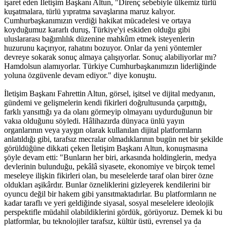
işaret eden İletişim Başkanı Altun, "Direnç sebebiyle ülkemiz türlü
kuşatmalara, türlü yıpratma savaşlarına maruz kalıyor.
Cumhurbaşkanımızın verdiği hakikat mücadelesi ve ortaya
koyduğumuz kararlı duruş, Türkiye'yi eskiden olduğu gibi
uluslararası bağımlılık düzenine mahkûm etmek isteyenlerin
huzurunu kaçırıyor, rahatını bozuyor. Onlar da yeni yöntemler
devreye sokarak sonuç almaya çalışıyorlar. Sonuç alabiliyorlar mı?
Hamdolsun alamıyorlar. Türkiye Cumhurbaşkanımızın liderliğinde
yoluna özgüvenle devam ediyor." diye konuştu.
İletişim Başkanı Fahrettin Altun, görsel, işitsel ve dijital medyanın,
gündemi ve gelişmelerin kendi fikirleri doğrultusunda çarpıttığı,
farklı yansıttığı ya da olanı görmeyip olmayanı uydurduğunun bir
vakıa olduğunu söyledi. Hâlihazırda dünyaca ünlü yayın
organlarının veya yaygın olarak kullanılan dijital platformların
anlatıldığı gibi, tarafsız mecralar olmadıklarının bugün net bir şekilde
görüldüğüne dikkati çeken İletişim Başkanı Altun, konuşmasına
şöyle devam etti: "Bunların her biri, arkasında holdinglerin, medya
devlerinin bulunduğu, pekâlâ siyasete, ekonomiye ve birçok temel
meseleye ilişkin fikirleri olan, bu meselelerde taraf olan birer özne
oldukları aşikârdır. Bunlar özneliklerini gizleyerek kendilerini bir
oyuncu değil bir hakem gibi yansıtmaktadırlar. Bu platformların ne
kadar taraflı ve yeri geldiğinde siyasal, sosyal meselelere ideolojik
perspektifle müdahil olabildiklerini gördük, görüyoruz. Demek ki bu
platformlar, bu teknolojiler tarafsız, kültür üstü, evrensel ya da