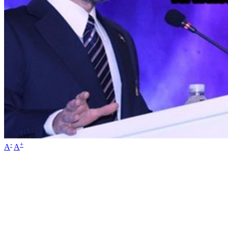
-
+
A
A