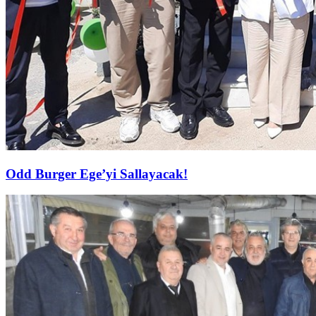
Odd Burger Ege’yi Sallayacak!