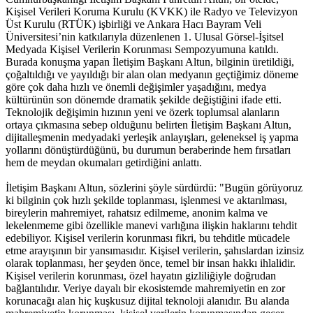
Kişisel Verileri Koruma Kurulu (KVKK) ile Radyo ve Televizyon
Üst Kurulu (RTÜK) işbirliği ve Ankara Hacı Bayram Veli
Üniversitesi’nin katkılarıyla düzenlenen 1. Ulusal Görsel-İşitsel
Medyada Kişisel Verilerin Korunması Sempozyumuna katıldı.
Burada konuşma yapan İletişim Başkanı Altun, bilginin üretildiği,
çoğaltıldığı ve yayıldığı bir alan olan medyanın geçtiğimiz döneme
göre çok daha hızlı ve önemli değişimler yaşadığını, medya
kültürünün son dönemde dramatik şekilde değiştiğini ifade etti.
Teknolojik değişimin hızının yeni ve özerk toplumsal alanların
ortaya çıkmasına sebep olduğunu belirten İletişim Başkanı Altun,
dijitalleşmenin medyadaki yerleşik anlayışları, geleneksel iş yapma
yollarını dönüştürdüğünü, bu durumun beraberinde hem fırsatları
hem de meydan okumaları getirdiğini anlattı.
İletişim Başkanı Altun, sözlerini şöyle sürdürdü: "Bugün görüyoruz
ki bilginin çok hızlı şekilde toplanması, işlenmesi ve aktarılması,
bireylerin mahremiyet, rahatsız edilmeme, anonim kalma ve
lekelenmeme gibi özellikle manevi varlığına ilişkin haklarını tehdit
edebiliyor. Kişisel verilerin korunması fikri, bu tehditle mücadele
etme arayışının bir yansımasıdır. Kişisel verilerin, şahıslardan izinsiz
olarak toplanması, her şeyden önce, temel bir insan hakkı ihlalidir.
Kişisel verilerin korunması, özel hayatın gizliliğiyle doğrudan
bağlantılıdır. Veriye dayalı bir ekosistemde mahremiyetin en zor
korunacağı alan hiç kuşkusuz dijital teknoloji alanıdır. Bu alanda