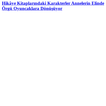
Hikâye Kitaplarındaki Karakterler Annelerin Elinde
Örgü Oyuncaklara Dönüşüyor