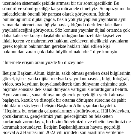
üzerinden sistematik şekilde artması bir tür sömürgeciliktir. Bu
sömürü ve sömürgeciliğe karşı mücadele etmeliyiz. Sempozyumu bu
mücadelenin önemli bir parçası olarak görüyorum. İçinde
bulunduğumuz dijital çağda, basın yoluyla yapılan yayınların aynı
zamanda internet aracılığıyla paylaşıldığında derinlere kılcallara
yayılabileceğini görüyoruz. Söz konusu yayınlar dijital ortamda çok
daha kalıcı ve kolay ulaşılabilir olduğundan özellikle kişisel veri
ihlali içeren ve mahremiyet hakkını zedeleyen nitelikteki yayınların
gerek toplum bakımından gerekse hakları ihlal edilen kişi
bakımından zararı çok daha büyük olmaktadır." diye konuştu.
"İnternete erişim oranı yüzde 95 düzeyinde"
İletişim Başkanı Altun, kişinin, saklı olması gereken özel bilgilerinin,
görsel, işitsel ya da dijital medyada yayınlanmasıyla, bilgi, fotoğraf,
video, ses kaydının kopyalanabilerek tüm dünyanın erişimine açık
biçimde sonsuza dek sanal dünyada varlığını sürdürdüğünü belirtti.
Aynı zamanda, sanal dünyanın giderek gerçekliğin yerini almaya
başlayan, kaotik ve distopik bir ortama dönüşme sürecine de şahit
olduklarını söyleyen İletişim Başkanı Altun, şunları kaydetti:
"Hepimiz bu ortamda çalışmalarımızı sürdürüyoruz. Hâl böyleyken,
çocuklarımızı, gençlerimizi yani geleceğimizi bu felaketten
kurtarmak zorundayız, bu bizim ödevimizdir ve elbette kendimizi de
korumak zorundayız. İletişim Başkanlığımızın hayata geçirdiği
Sosyal Ağ Haritası'nın 2022 yılı içindeki son araştırma verilerine