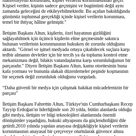
mahremiyetin korunması, kişisel verilerin korunmasından geçer.
Kişisel veriler, kişinin sadece geçmişini ve bugününü değil aynı
zamanda geleceğini de etkileyebilmektedir. Bu açıdan bakıldığında
günümüz toplumsal gerçekliği içinde kişisel verilerin korunması,
temel bir ihtiyaç hâline gelmiştir."
İletişim Başkanı Altun, kişilerin, özel hayatının gizliliğini
sağlayabilmek için üçüncü kişilerin eline geçmesinde sakınca
bulunan verilerinin korunmasının hukuken de zorunlu olduğunu
aktardı. "Görsel ve işitsel medyada ortaya çıkabilecek suçlara karşı
tedbir almanın devletler için bir tercih ya da toplumu kontrol etme
mekanizması değil, bilakis vatandaşlarına karşı sorumluluğunun bir
parçasıdır." Diyen İletişim Başkanı Altun, kamu otoritesinin buna
kafa yorması ve bununla alakalı düzenlemeler peşinde koşmasının
bir seçenek değil zorunluluk olduğunu vurguladı.
“Daha güvenli bir medya için çalışmak hakikat mücadelemizin bir
parçası"
İletişim Başkanı Fahrettin Altun, Türkiye'nin Cumhurbaşkanı Recep
Tayyip Erdoğan'ın liderliğinde son 20 yılda, bütün alanlarda olduğu
gibi medya, iletişim ve bilgi teknolojileri alanlarında önemli
dönüşümler yaşadığını, hukuki altyapısını da güçlendirdiğini dile
getirdi.2010 yılında yapılan anayasa değişikliğiyle kişisel verilerin
korunmasının anayasal bir çerçeveye oturtularak güvence altına