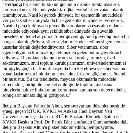
"Herhangi bir alanın hukukun gücünün dışında bırakılması söz
konusu olamaz. Bu anlayışla biz dijital evreni 'siber vatan' olarak
tanımlıyoruz. Nasıl ki gerçek dünyada bir egemenlik mücadelesi
veriyorsak siber dünyada da bir egemenlik mücadelesi veriyoruz.
Nasıl ki gerçek dünyada güvenlik sorunlarımızı esas alıp onlarla
mücadele ediyorsak aynı şekilde siber dünyada da güvenlik
meselelerini temel alıyoruz. Siber güvenliği, millî güvenliğimizin bir
parçası olarak görüyor, siber suçları mücadele edilmesi gereken asli
unsurlar olarak değerlendiriyoruz. Siber vatanımızı, siber
egemenliğimizi korumak için elimizden gelen bütün gayreti sarf
ediyoruz. Bu noktada kamu kurum ve kuruluşlarımızın, özel
sektörümüzün, sivil toplum kuruluşlarımızın, üniversitelerimizin el
birliğiyle, güçlü bir koordinasyonla hareket etmesi ve siber vatanın,
vatandaşlarımızın hukukunu temel almak üzere güçlenmesi önemli
bir husustur. Bu tür tehditlerle, meydan okumalarla mücadele
sürecinde iş birliği ile hareket edildiğinde toplum faydasına
bireylerin hak ve hukukunun korunması namına son derece nitelik
sonuçların alınabildiğini görüyoruz."
İletişim Başkanı Fahrettin Altun, sempozyumun düzenlenmesinde
emeği geçen RTÜK, KVKK ve Ankara Hacı Bayram Veli
Üniversitesine teşekkür etti. RTÜK Başkanı Ebubekir Şahin ile
KVKK Başkanı Prof. Dr. Faruk Bilir tarafından Cumhurbaşkanlığı
İletişim Başkanı Altun'a plaket takdim edildi. Sempozyuma,
Anadolu Ajansı Genel Müdür Yardımcısı Oğuz Enis Peru da katıldı.