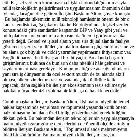
etti. Kişisel verilerin korunmasına ilişkin farkındalığın artmasıyla
millî teknolojilerin geliştirilmesi ve uygulanmasının öneminin daha
iyi anlaşılacağını dile getiren İletişim Başkanı Altun, şöyle konuştu:
"Bu bağlamda ülkemizin millî teknoloji hamlesinin önemi de bir o
kadar kendisini açığa çıkarmaktadır. Bu doğrultuda, kişisel veriler
konusundaki çifte standartlar karşısında BİP ve Yaay gibi yerli ve
millî platformlara yönelimin artmasını da önemli görüyoruz fakat
yeterli değil. Görsel ve işitsel alanın yanı sıra dijital alanda faaliyet
gösterecek yerli ve millî iletişim platformlarının güçlendirilmesine ve
bu alana çok büyük ve ciddi yatırımlar yapılmasına ihtiyacımız var.
Bugün itibarıyla bu ihtiyaç acil bir ihtiyaçtır. Bu alanda başarılı
girişimlerimiz bulunsa da bunların daha nitelikli hâle gelmesi ve
sayılarının artması gerekiyor. Kamunun attığı ve atacağı adımların
yanı sıra iş dünyasının da özel sektörümüzün de bu alanda aktif
olması, ülkemizin demokrasi ve vatandaşlık kültürüne katkı
yapacak, daha sağlıklı bir iletişim ekosisteminin tesis edilmesiyle
hakikat mücadelemizin yoluna bir kilit taşı daha eklenecektir."
Cumhurbaşkanı İletişim Başkanı Altun, kişi mahremiyetinin temel
haklar kapsamında yer alması ve toplumsal yaşamda kritik önemi
haiz olmasının bu alana özel bir ilgi gösterilmesini gerektirdiğine
dikkati çekti. Bu bakımdan iletişim teknolojilerinin yaygınlaşmasıyla
mahremiyetin zarar görme derecelerinin de önemli ölçüde arttığını
bildiren İletişim Başkanı Altun, "Toplumsal alanda mahremiyetin
ihlali bir sömürüdür. Bu mahremiyetin kitle iletişim araçları