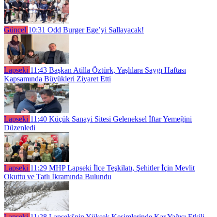
Güncel
10:31
Odd Burger Ege’yi Sallayacak!
Lapseki
11:43
Başkan Atilla Öztürk, Yaşlılara Saygı Haftası
Kapsamında Büyükleri Ziyaret Etti
Lapseki
11:40
Küçük Sanayi Sitesi Geleneksel İftar Yemeğini
Düzenledi
Lapseki
11:29
MHP Lapseki İlçe Teşkilatı, Şehitler İçin Mevlit
Okuttu ve Tatlı İkramında Bulundu
Lapseki
11:28
Lapseki'nin Yüksek Kesimlerinde Kar Yağışı Etkili