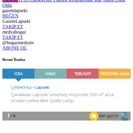
Oldu
gazetelapseki
BEĞEN
GazeteLapseki
TAKİP ET
medyabogaz
TAKİP ET
@bogazmedyatv
ABONE OL
Resmî İlanlar