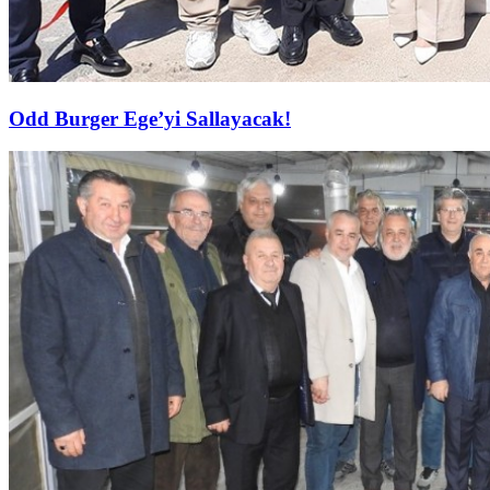
Odd Burger Ege’yi Sallayacak!