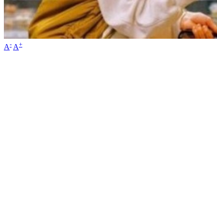
-
+
A
A