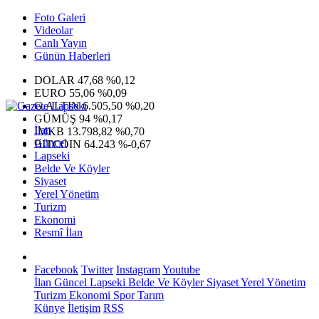
Foto Galeri
Videolar
Canlı Yayın
Günün Haberleri
DOLAR
47,68
%0,12
EURO
55,06
%0,09
G.ALTIN
6.505,50
%0,20
GÜMÜŞ
94
%0,17
İlan
IMKB
13.798,82
%0,70
Güncel
BITCOIN
64.243
%-0,67
Lapseki
Belde Ve Köyler
Siyaset
Yerel Yönetim
Turizm
Ekonomi
Resmî İlan
Facebook
Twitter
Instagram
Youtube
İlan
Güncel
Lapseki
Belde Ve Köyler
Siyaset
Yerel Yönetim
Turizm
Ekonomi
Spor
Tarım
Künye
İletişim
RSS