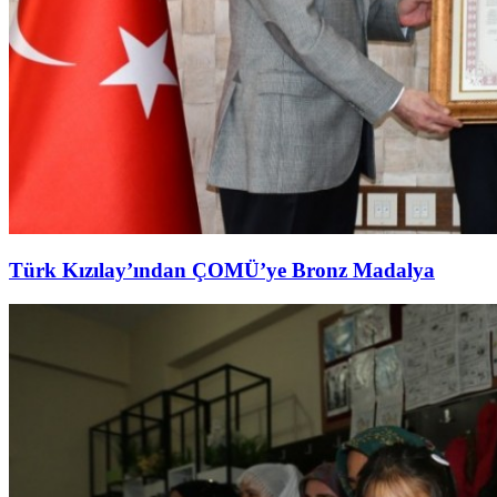
Türk Kızılay’ından ÇOMÜ’ye Bronz Madalya