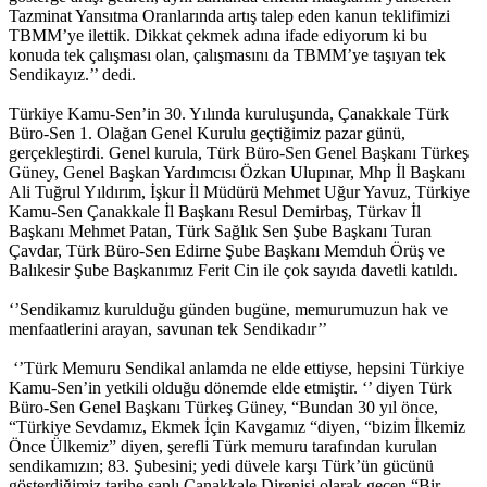
Tazminat Yansıtma Oranlarında artış talep eden kanun teklifimizi
TBMM’ye ilettik. Dikkat çekmek adına ifade ediyorum ki bu
konuda tek çalışması olan, çalışmasını da TBMM’ye taşıyan tek
Sendikayız.’’ dedi.
Türkiye Kamu-Sen’in 30. Yılında kuruluşunda, Çanakkale Türk
Büro-Sen 1. Olağan Genel Kurulu geçtiğimiz pazar günü,
gerçekleştirdi. Genel kurula, Türk Büro-Sen Genel Başkanı Türkeş
Güney, Genel Başkan Yardımcısı Özkan Ulupınar, Mhp İl Başkanı
Ali Tuğrul Yıldırım, İşkur İl Müdürü Mehmet Uğur Yavuz, Türkiye
Kamu-Sen Çanakkale İl Başkanı Resul Demirbaş, Türkav İl
Başkanı Mehmet Patan, Türk Sağlık Sen Şube Başkanı Turan
Çavdar, Türk Büro-Sen Edirne Şube Başkanı Memduh Örüş ve
Balıkesir Şube Başkanımız Ferit Cin ile çok sayıda davetli katıldı.
‘’Sendikamız kurulduğu günden bugüne, memurumuzun hak ve
menfaatlerini arayan, savunan tek Sendikadır’’
‘’Türk Memuru Sendikal anlamda ne elde ettiyse, hepsini Türkiye
Kamu-Sen’in yetkili olduğu dönemde elde etmiştir. ‘’ diyen Türk
Büro-Sen Genel Başkanı Türkeş Güney, “Bundan 30 yıl önce,
“Türkiye Sevdamız, Ekmek İçin Kavgamız “diyen, “bizim İlkemiz
Önce Ülkemiz” diyen, şerefli Türk memuru tarafından kurulan
sendikamızın; 83. Şubesini; yedi düvele karşı Türk’ün gücünü
gösterdiğimiz tarihe şanlı Çanakkale Direnişi olarak geçen “Bir