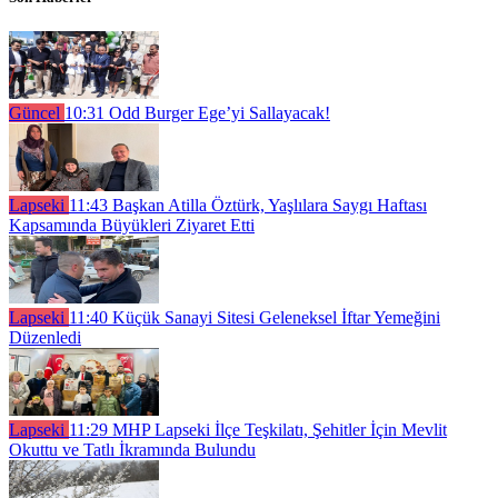
Güncel
10:31
Odd Burger Ege’yi Sallayacak!
Lapseki
11:43
Başkan Atilla Öztürk, Yaşlılara Saygı Haftası
Kapsamında Büyükleri Ziyaret Etti
Lapseki
11:40
Küçük Sanayi Sitesi Geleneksel İftar Yemeğini
Düzenledi
Lapseki
11:29
MHP Lapseki İlçe Teşkilatı, Şehitler İçin Mevlit
Okuttu ve Tatlı İkramında Bulundu