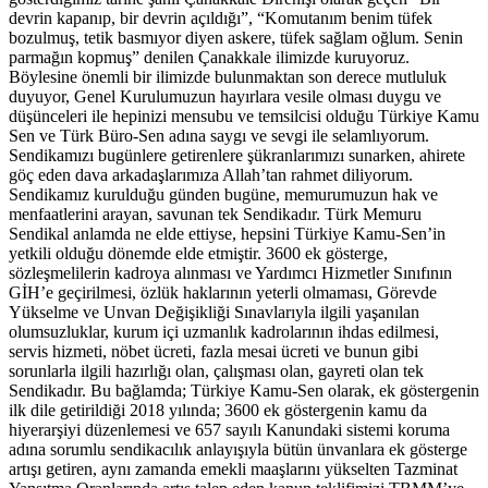
devrin kapanıp, bir devrin açıldığı”, “Komutanım benim tüfek
bozulmuş, tetik basmıyor diyen askere, tüfek sağlam oğlum. Senin
parmağın kopmuş” denilen Çanakkale ilimizde kuruyoruz.
Böylesine önemli bir ilimizde bulunmaktan son derece mutluluk
duyuyor, Genel Kurulumuzun hayırlara vesile olması duygu ve
düşünceleri ile hepinizi mensubu ve temsilcisi olduğu Türkiye Kamu
Sen ve Türk Büro-Sen adına saygı ve sevgi ile selamlıyorum.
Sendikamızı bugünlere getirenlere şükranlarımızı sunarken, ahirete
göç eden dava arkadaşlarımıza Allah’tan rahmet diliyorum.
Sendikamız kurulduğu günden bugüne, memurumuzun hak ve
menfaatlerini arayan, savunan tek Sendikadır. Türk Memuru
Sendikal anlamda ne elde ettiyse, hepsini Türkiye Kamu-Sen’in
yetkili olduğu dönemde elde etmiştir. 3600 ek gösterge,
sözleşmelilerin kadroya alınması ve Yardımcı Hizmetler Sınıfının
GİH’e geçirilmesi, özlük haklarının yeterli olmaması, Görevde
Yükselme ve Unvan Değişikliği Sınavlarıyla ilgili yaşanılan
olumsuzluklar, kurum içi uzmanlık kadrolarının ihdas edilmesi,
servis hizmeti, nöbet ücreti, fazla mesai ücreti ve bunun gibi
sorunlarla ilgili hazırlığı olan, çalışması olan, gayreti olan tek
Sendikadır. Bu bağlamda; Türkiye Kamu-Sen olarak, ek göstergenin
ilk dile getirildiği 2018 yılında; 3600 ek göstergenin kamu da
hiyerarşiyi düzenlemesi ve 657 sayılı Kanundaki sistemi koruma
adına sorumlu sendikacılık anlayışıyla bütün ünvanlara ek gösterge
artışı getiren, aynı zamanda emekli maaşlarını yükselten Tazminat