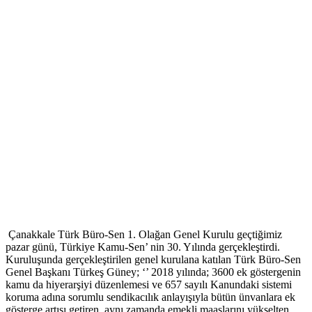
Çanakkale Türk Büro-Sen 1. Olağan Genel Kurulu geçtiğimiz
pazar günü, Türkiye Kamu-Sen’ nin 30. Yılında gerçekleştirdi.
Kuruluşunda gerçekleştirilen genel kurulana katılan Türk Büro-Sen
Genel Başkanı Türkeş Güney; ‘’ 2018 yılında; 3600 ek göstergenin
kamu da hiyerarşiyi düzenlemesi ve 657 sayılı Kanundaki sistemi
koruma adına sorumlu sendikacılık anlayışıyla bütün ünvanlara ek
gösterge artışı getiren, aynı zamanda emekli maaşlarını yükselten