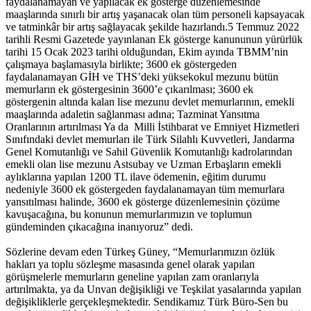
faydalanamayan ve yapılacak ek gösterge düzenlemesinde
maaşlarında sınırlı bir artış yaşanacak olan tüm personeli kapsayacak
ve tatminkâr bir artış sağlayacak şekilde hazırlandı.5 Temmuz 2022
tarihli Resmi Gazetede yayınlanan Ek gösterge kanununun yürürlük
tarihi 15 Ocak 2023 tarihi olduğundan, Ekim ayında TBMM’nin
çalışmaya başlamasıyla birlikte; 3600 ek göstergeden
faydalanamayan GİH ve THS’deki yüksekokul mezunu bütün
memurların ek göstergesinin 3600’e çıkarılması; 3600 ek
göstergenin altında kalan lise mezunu devlet memurlarının, emekli
maaşlarında adaletin sağlanması adına; Tazminat Yansıtma
Oranlarının artırılması Ya da Milli İstihbarat ve Emniyet Hizmetleri
Sınıfındaki devlet memurları ile Türk Silahlı Kuvvetleri, Jandarma
Genel Komutanlığı ve Sahil Güvenlik Komutanlığı kadrolarından
emekli olan lise mezunu Astsubay ve Uzman Erbaşların emekli
aylıklarına yapılan 1200 TL ilave ödemenin, eğitim durumu
nedeniyle 3600 ek göstergeden faydalanamayan tüm memurlara
yansıtılması halinde, 3600 ek gösterge düzenlemesinin çözüme
kavuşacağına, bu konunun memurlarımızın ve toplumun
gündeminden çıkacağına inanıyoruz” dedi.
Sözlerine devam eden Türkeş Güney, “Memurlarımızın özlük
hakları ya toplu sözleşme masasında genel olarak yapılan
görüşmelerle memurların geneline yapılan zam oranlarıyla
artırılmakta, ya da Unvan değişikliği ve Teşkilat yasalarında yapılan
değişikliklerle gerçekleşmektedir. Sendikamız Türk Büro-Sen bu