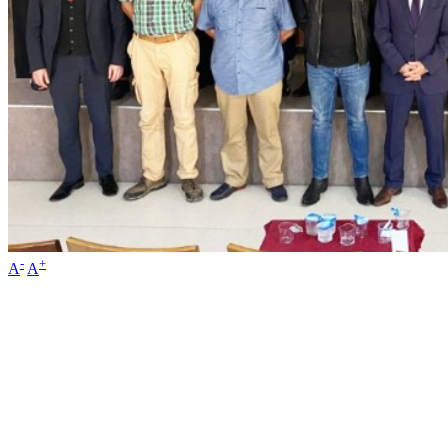
-
+
A
A