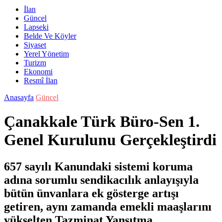
İlan
Güncel
Lapseki
Belde Ve Köyler
Siyaset
Yerel Yönetim
Turizm
Ekonomi
Resmî İlan
Anasayfa
Güncel
Çanakkale Türk Büro-Sen 1.
Genel Kurulunu Gerçekleştirdi
657 sayılı Kanundaki sistemi koruma
adına sorumlu sendikacılık anlayışıyla
bütün ünvanlara ek gösterge artışı
getiren, aynı zamanda emekli maaşlarını
yükselten Tazminat Yansıtma