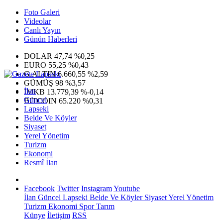
Foto Galeri
Videolar
Canlı Yayın
Günün Haberleri
DOLAR
47,74
%0,25
EURO
55,25
%0,43
G.ALTIN
6.660,55
%2,59
GÜMÜŞ
98
%3,57
İlan
IMKB
13.779,39
%-0,14
Güncel
BITCOIN
65.220
%0,31
Lapseki
Belde Ve Köyler
Siyaset
Yerel Yönetim
Turizm
Ekonomi
Resmî İlan
Facebook
Twitter
Instagram
Youtube
İlan
Güncel
Lapseki
Belde Ve Köyler
Siyaset
Yerel Yönetim
Turizm
Ekonomi
Spor
Tarım
Künye
İletişim
RSS