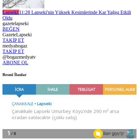
Lapseki
11:28
Lapseki'nin Yüksek Kesimlerinde Kar Yağışı Etkili
Oldu
gazetelapseki
BEĞEN
GazeteLapseki
TAKİP ET
medyabogaz
TAKİP ET
@bogazmedyatv
ABONE OL
Resmî İlanlar