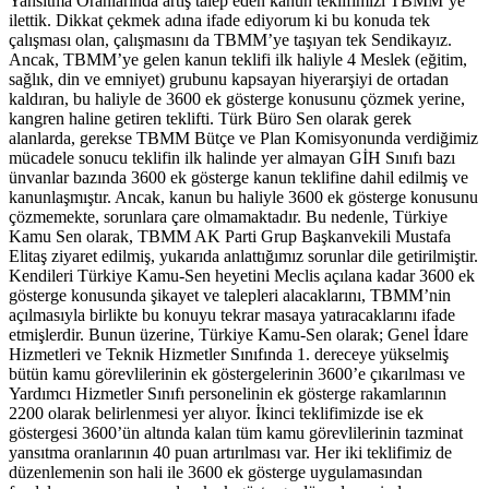
Yansıtma Oranlarında artış talep eden kanun teklifimizi TBMM’ye
ilettik. Dikkat çekmek adına ifade ediyorum ki bu konuda tek
çalışması olan, çalışmasını da TBMM’ye taşıyan tek Sendikayız.
Ancak, TBMM’ye gelen kanun teklifi ilk haliyle 4 Meslek (eğitim,
sağlık, din ve emniyet) grubunu kapsayan hiyerarşiyi de ortadan
kaldıran, bu haliyle de 3600 ek gösterge konusunu çözmek yerine,
kangren haline getiren teklifti. Türk Büro Sen olarak gerek
alanlarda, gerekse TBMM Bütçe ve Plan Komisyonunda verdiğimiz
mücadele sonucu teklifin ilk halinde yer almayan GİH Sınıfı bazı
ünvanlar bazında 3600 ek gösterge kanun teklifine dahil edilmiş ve
kanunlaşmıştır. Ancak, kanun bu haliyle 3600 ek gösterge konusunu
çözmemekte, sorunlara çare olmamaktadır. Bu nedenle, Türkiye
Kamu Sen olarak, TBMM AK Parti Grup Başkanvekili Mustafa
Elitaş ziyaret edilmiş, yukarıda anlattığımız sorunlar dile getirilmiştir.
Kendileri Türkiye Kamu-Sen heyetini Meclis açılana kadar 3600 ek
gösterge konusunda şikayet ve talepleri alacaklarını, TBMM’nin
açılmasıyla birlikte bu konuyu tekrar masaya yatıracaklarını ifade
etmişlerdir. Bunun üzerine, Türkiye Kamu-Sen olarak; Genel İdare
Hizmetleri ve Teknik Hizmetler Sınıfında 1. dereceye yükselmiş
bütün kamu görevlilerinin ek göstergelerinin 3600’e çıkarılması ve
Yardımcı Hizmetler Sınıfı personelinin ek gösterge rakamlarının
2200 olarak belirlenmesi yer alıyor. İkinci teklifimizde ise ek
göstergesi 3600’ün altında kalan tüm kamu görevlilerinin tazminat
yansıtma oranlarının 40 puan artırılması var. Her iki teklifimiz de
düzenlemenin son hali ile 3600 ek gösterge uygulamasından