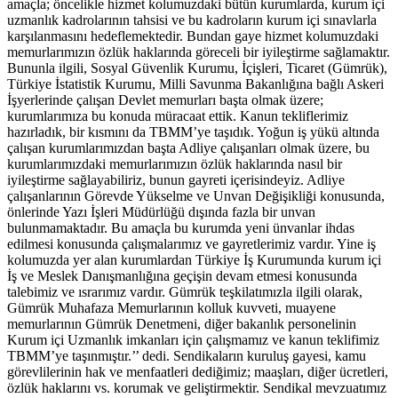
amaçla; öncelikle hizmet kolumuzdaki bütün kurumlarda, kurum içi
uzmanlık kadrolarının tahsisi ve bu kadroların kurum içi sınavlarla
karşılanmasını hedeflemektedir. Bundan gaye hizmet kolumuzdaki
memurlarımızın özlük haklarında göreceli bir iyileştirme sağlamaktır.
Bununla ilgili, Sosyal Güvenlik Kurumu, İçişleri, Ticaret (Gümrük),
Türkiye İstatistik Kurumu, Milli Savunma Bakanlığına bağlı Askeri
İşyerlerinde çalışan Devlet memurları başta olmak üzere;
kurumlarımıza bu konuda müracaat ettik. Kanun tekliflerimiz
hazırladık, bir kısmını da TBMM’ye taşıdık. Yoğun iş yükü altında
çalışan kurumlarımızdan başta Adliye çalışanları olmak üzere, bu
kurumlarımızdaki memurlarımızın özlük haklarında nasıl bir
iyileştirme sağlayabiliriz, bunun gayreti içerisindeyiz. Adliye
çalışanlarının Görevde Yükselme ve Unvan Değişikliği konusunda,
önlerinde Yazı İşleri Müdürlüğü dışında fazla bir unvan
bulunmamaktadır. Bu amaçla bu kurumda yeni ünvanlar ihdas
edilmesi konusunda çalışmalarımız ve gayretlerimiz vardır. Yine iş
kolumuzda yer alan kurumlardan Türkiye İş Kurumunda kurum içi
İş ve Meslek Danışmanlığına geçişin devam etmesi konusunda
talebimiz ve ısrarımız vardır. Gümrük teşkilatımızla ilgili olarak,
Gümrük Muhafaza Memurlarının kolluk kuvveti, muayene
memurlarının Gümrük Denetmeni, diğer bakanlık personelinin
Kurum içi Uzmanlık imkanları için çalışmamız ve kanun teklifimiz
TBMM’ye taşınmıştır.’’ dedi. Sendikaların kuruluş gayesi, kamu
görevlilerinin hak ve menfaatleri dediğimiz; maaşları, diğer ücretleri,
özlük haklarını vs. korumak ve geliştirmektir. Sendikal mevzuatımız