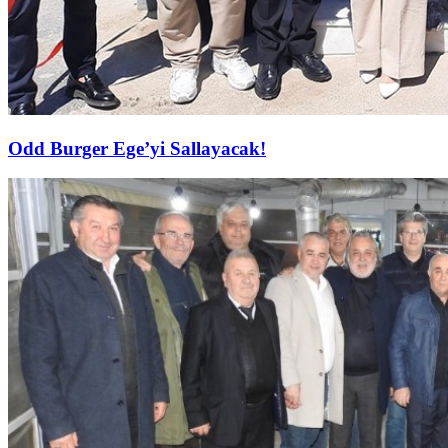
Odd Burger Ege’yi Sallayacak!