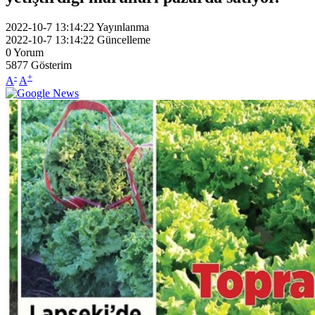
2022-10-7 13:14:22
Yayınlanma
2022-10-7 13:14:22
Güncelleme
0
Yorum
5877
Gösterim
-
+
A
A