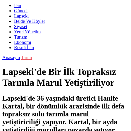
İlan
Güncel
Lapseki
Belde Ve Köyler
Siyaset
Yerel Yönetim
Turizm
Ekonomi
Resmî İlan
Anasayfa
Tarım
Lapseki'de Bir İlk Topraksız
Tarımla Marul Yetiştiriliyor
Lapseki'de 36 yaşındaki üretici Hanife
Kartal, bir dönümlük arazisinde ilk defa
topraksız sulu tarımla marul
yetiştiriciliği yapıyor. Kartal, bir ayda
yetiştirdiği marulları pazarda satıyor.