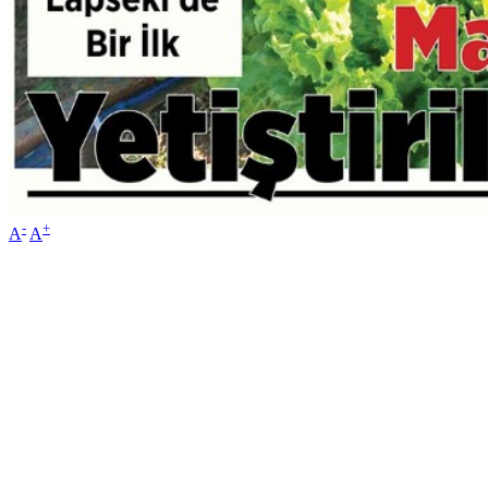
-
+
A
A