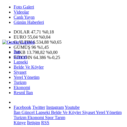
Foto Galeri
Videolar
Canlı Yayın
Günün Haberleri
DOLAR
47,71
%0,18
EURO
55,04
%0,04
G.ALTIN
6.534,88
%0,65
GÜMÜŞ
96
%1,45
İlan
IMKB
13.798,82
%0,00
Güncel
BITCOIN
64.386
%-0,25
Lapseki
Belde Ve Köyler
Siyaset
Yerel Yönetim
Turizm
Ekonomi
Resmî İlan
Facebook
Twitter
Instagram
Youtube
İlan
Güncel
Lapseki
Belde Ve Köyler
Siyaset
Yerel Yönetim
Turizm
Ekonomi
Spor
Tarım
Künye
İletişim
RSS