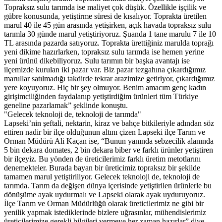
Topraksız sulu tarımda ise maliyet çok düşük. Özellikle işçilik ve
gübre konusunda, yetiştirme süresi de kısalıyor. Toprakta üretilen
marul 40 ile 45 gün arasında yetişirken, açık havada topraksız sulu
tarımla 30 günde marul yetiştiriyoruz. Şuanda 1 tane marulu 7 ile 10
TL arasında pazarda satıyoruz. Toprakta ürettiğiniz marulda toprağı
yeni dikime hazırlarken, topraksız sulu tarımda ise hemen yerine
yeni ürünü dikebiliyoruz. Sulu tarımın bir başka avantajı ise
ilçemizde kurulan iki pazar var. Biz pazar tezgahına çıkardığımız
marullar satılmadığı takdirde tekrar arazimize getiriyor, çıkardığımız
yere koyuyoruz. Hiç bir şey olmuyor. Benim amacım genç kadın
girişimciliğinden faydalanıp yetiştirdiğim ürünleri tüm Türkiye
geneline pazarlamak” şeklinde konuştu.
"Gelecek teknoloji de, teknoloji de tarımda"
Lapseki’nin şeftali, nektarin, kiraz ve bahçe bitkileriyle adından söz
ettiren nadir bir ilçe olduğunun altını çizen Lapseki ilçe Tarım ve
Orman Müdürü Ali Kaçan ise, “Bunun yanında sebzecilik alanında
5 bin dekara domates, 2 bin dekara biber ve farklı ürünler yetiştiren
bir ilçeyiz. Bu yönden de üreticilerimiz farklı üretim metotlarını
denemekteler. Burada bayan bir üreticimiz topraksız bir şekilde
tamamen marul yetiştiriliyor. Gelecek teknoloji de, teknoloji de
tarımda. Tarım da değişen dünya içerisinde yetiştirilen ürünlerle bu
dönüşüme ayak uydurmalı ve Lapseki olarak ayak uyduruyoruz.
İlçe Tarım ve Orman Müdürlüğü olarak üreticilerimiz ne gibi bir
yenilik yapmak istediklerinde bizlere uğrasınlar, mühendislerimiz
üreticilerimize gerekli bilgileri vermeye her zaman hazırlar” diye