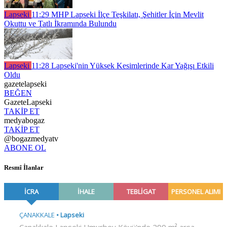
Lapseki
11:29
MHP Lapseki İlçe Teşkilatı, Şehitler İçin Mevlit
Okuttu ve Tatlı İkramında Bulundu
Lapseki
11:28
Lapseki'nin Yüksek Kesimlerinde Kar Yağışı Etkili
Oldu
gazetelapseki
BEĞEN
GazeteLapseki
TAKİP ET
medyabogaz
TAKİP ET
@bogazmedyatv
ABONE OL
Resmî İlanlar