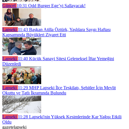
Güncel
10:31
Odd Burger Ege’yi Sallayacak!
Lapseki
11:43
Başkan Atilla Öztürk, Yaşlılara Saygı Haftası
Kapsamında Büyükleri Ziyaret Etti
Lapseki
11:40
Küçük Sanayi Sitesi Geleneksel İftar Yemeğini
Düzenledi
Lapseki
11:29
MHP Lapseki İlçe Teşkilatı, Şehitler İçin Mevlit
Okuttu ve Tatlı İkramında Bulundu
Lapseki
11:28
Lapseki'nin Yüksek Kesimlerinde Kar Yağışı Etkili
Oldu
gazetelapseki