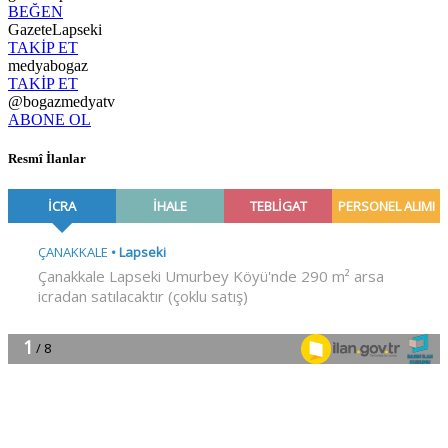
BEĞEN
GazeteLapseki
TAKİP ET
medyabogaz
TAKİP ET
@bogazmedyatv
ABONE OL
Resmî İlanlar