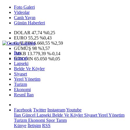
Foto Galeri
Videolar
Canlı Yayın
Günün Haberleri
DOLAR
47,74
%0,25
EURO
55,25
%0,43
G.ALTIN
6.660,55
%2,59
GÜMÜŞ
98
%3,57
İlan
IMKB
13.779,39
%-0,14
Güncel
BITCOIN
65.050
%0,05
Lapseki
Belde Ve Köyler
Siyaset
Yerel Yönetim
Turizm
Ekonomi
Resmî İlan
Facebook
Twitter
Instagram
Youtube
İlan
Güncel
Lapseki
Belde Ve Köyler
Siyaset
Yerel Yönetim
Turizm
Ekonomi
Spor
Tarım
Künye
İletişim
RSS