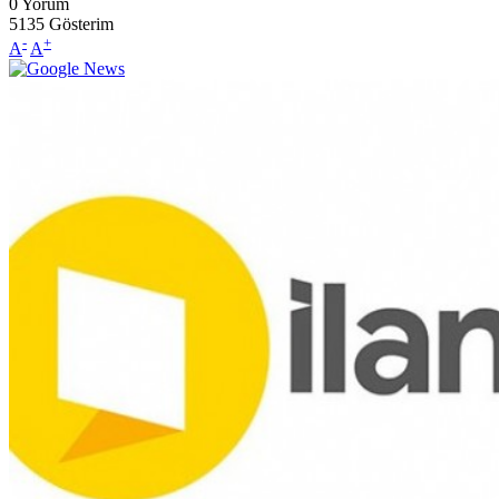
0
Yorum
5135
Gösterim
-
+
A
A