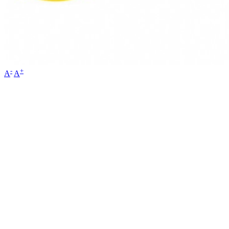
-
+
A
A