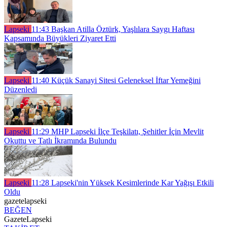
Lapseki
11:43
Başkan Atilla Öztürk, Yaşlılara Saygı Haftası
Kapsamında Büyükleri Ziyaret Etti
Lapseki
11:40
Küçük Sanayi Sitesi Geleneksel İftar Yemeğini
Düzenledi
Lapseki
11:29
MHP Lapseki İlçe Teşkilatı, Şehitler İçin Mevlit
Okuttu ve Tatlı İkramında Bulundu
Lapseki
11:28
Lapseki'nin Yüksek Kesimlerinde Kar Yağışı Etkili
Oldu
gazetelapseki
BEĞEN
GazeteLapseki