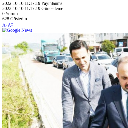
2022-10-10 11:17:19
Yayınlanma
2022-10-10 11:17:19
Güncelleme
0
Yorum
628
Gösterim
-
+
A
A