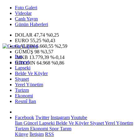
Foto Galeri
Videolar
Canlı Yayın
Günün Haberleri
DOLAR
47,74
%0,25
EURO
55,25
%0,43
G.ALTIN
6.660,55
%2,59
GÜMÜŞ
98
%3,57
İlan
IMKB
13.779,39
%-0,14
Güncel
BITCOIN
64.968
%0,86
Lapseki
Belde Ve Köyler
Siyaset
Yerel Yönetim
Turizm
Ekonomi
Resmî İlan
Facebook
Twitter
Instagram
Youtube
İlan
Güncel
Lapseki
Belde Ve Köyler
Siyaset
Yerel Yönetim
Turizm
Ekonomi
Spor
Tarım
Künye
İletişim
RSS