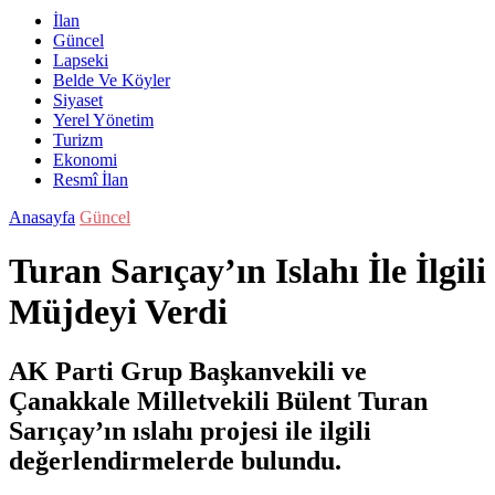
İlan
Güncel
Lapseki
Belde Ve Köyler
Siyaset
Yerel Yönetim
Turizm
Ekonomi
Resmî İlan
Anasayfa
Güncel
Turan Sarıçay’ın Islahı İle İlgili
Müjdeyi Verdi
AK Parti Grup Başkanvekili ve
Çanakkale Milletvekili Bülent Turan
Sarıçay’ın ıslahı projesi ile ilgili
değerlendirmelerde bulundu.