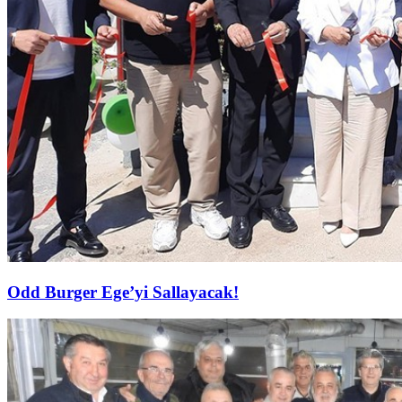
Odd Burger Ege’yi Sallayacak!