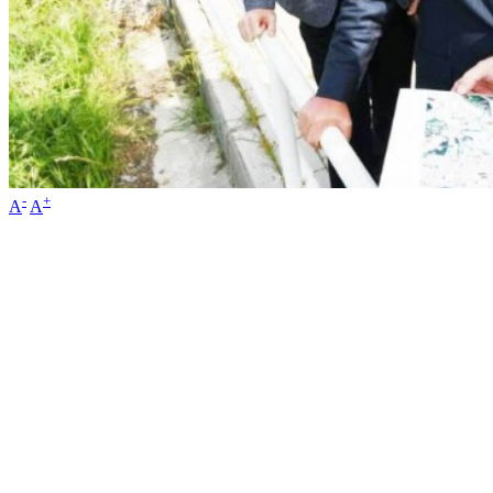
-
+
A
A