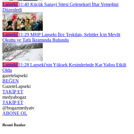
Lapseki
11:40
Küçük Sanayi Sitesi Geleneksel İftar Yemeğini
Düzenledi
Lapseki
11:29
MHP Lapseki İlçe Teşkilatı, Şehitler İçin Mevlit
Okuttu ve Tatlı İkramında Bulundu
Lapseki
11:28
Lapseki'nin Yüksek Kesimlerinde Kar Yağışı Etkili
Oldu
gazetelapseki
BEĞEN
GazeteLapseki
TAKİP ET
medyabogaz
TAKİP ET
@bogazmedyatv
ABONE OL
Resmî İlanlar