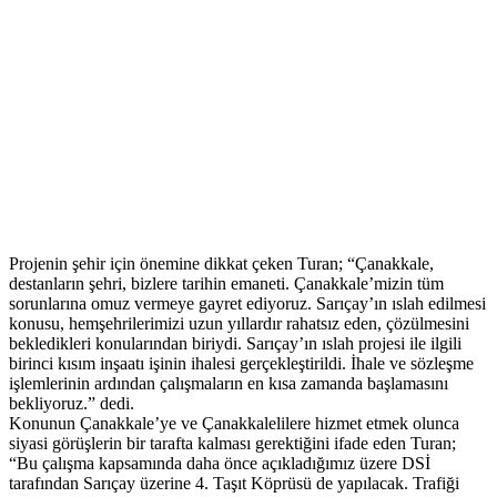
Projenin şehir için önemine dikkat çeken Turan; “Çanakkale,
destanların şehri, bizlere tarihin emaneti. Çanakkale’mizin tüm
sorunlarına omuz vermeye gayret ediyoruz. Sarıçay’ın ıslah edilmesi
konusu, hemşehrilerimizi uzun yıllardır rahatsız eden, çözülmesini
bekledikleri konularından biriydi. Sarıçay’ın ıslah projesi ile ilgili
birinci kısım inşaatı işinin ihalesi gerçekleştirildi. İhale ve sözleşme
işlemlerinin ardından çalışmaların en kısa zamanda başlamasını
bekliyoruz.” dedi.
Konunun Çanakkale’ye ve Çanakkalelilere hizmet etmek olunca
siyasi görüşlerin bir tarafta kalması gerektiğini ifade eden Turan;
“Bu çalışma kapsamında daha önce açıkladığımız üzere DSİ
tarafından Sarıçay üzerine 4. Taşıt Köprüsü de yapılacak. Trafiği