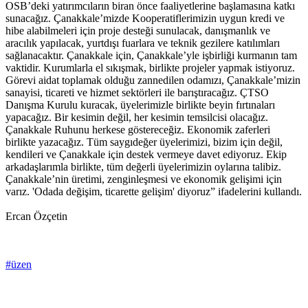
OSB’deki yatırımcıların biran önce faaliyetlerine başlamasına katkı
sunacağız. Çanakkale’mizde Kooperatiflerimizin uygun kredi ve
hibe alabilmeleri için proje desteği sunulacak, danışmanlık ve
aracılık yapılacak, yurtdışı fuarlara ve teknik gezilere katılımları
sağlanacaktır. Çanakkale için, Çanakkale’yle işbirliği kurmanın tam
vaktidir. Kurumlarla el sıkışmak, birlikte projeler yapmak istiyoruz.
Görevi aidat toplamak olduğu zannedilen odamızı, Çanakkale’mizin
sanayisi, ticareti ve hizmet sektörleri ile barıştıracağız. ÇTSO
Danışma Kurulu kuracak, üyelerimizle birlikte beyin fırtınaları
yapacağız. Bir kesimin değil, her kesimin temsilcisi olacağız.
Çanakkale Ruhunu herkese göstereceğiz. Ekonomik zaferleri
birlikte yazacağız. Tüm saygıdeğer üyelerimizi, bizim için değil,
kendileri ve Çanakkale için destek vermeye davet ediyoruz. Ekip
arkadaşlarımla birlikte, tüm değerli üyelerimizin oylarına talibiz.
Çanakkale’nin üretimi, zenginleşmesi ve ekonomik gelişimi için
varız. 'Odada değişim, ticarette gelişim' diyoruz” ifadelerini kullandı.
Ercan Özçetin
#üzen