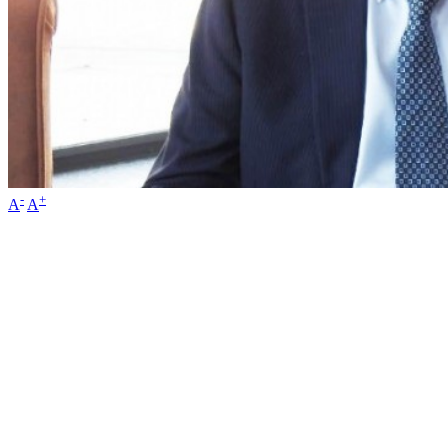
-
+
A
A