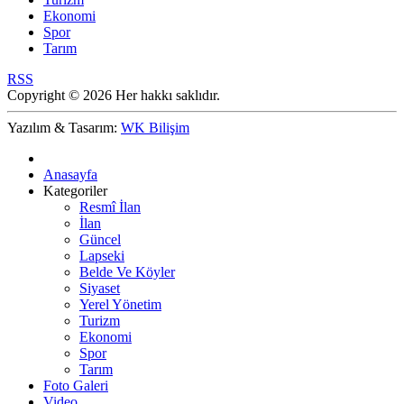
Ekonomi
Spor
Tarım
RSS
Copyright © 2026 Her hakkı saklıdır.
Yazılım & Tasarım:
WK Bilişim
Anasayfa
Kategoriler
Resmî İlan
İlan
Güncel
Lapseki
Belde Ve Köyler
Siyaset
Yerel Yönetim
Turizm
Ekonomi
Spor
Tarım
Foto Galeri
Video