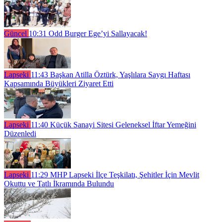
Güncel
10:31
Odd Burger Ege’yi Sallayacak!
Lapseki
11:43
Başkan Atilla Öztürk, Yaşlılara Saygı Haftası
Kapsamında Büyükleri Ziyaret Etti
Lapseki
11:40
Küçük Sanayi Sitesi Geleneksel İftar Yemeğini
Düzenledi
Lapseki
11:29
MHP Lapseki İlçe Teşkilatı, Şehitler İçin Mevlit
Okuttu ve Tatlı İkramında Bulundu