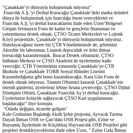
"Çanakkale’yi dünyayla buluşturmak istiyoruz"
Fuarcılık A.Ş.’yi Derhal Kuracağız Çanakkale’deki marka ürünleri
dünya ile buluşturmak için fuarcılığa önem vereceklerini ve
Fuarcılık A.Ş.’yi derhal kuracaklarını ifade eden Üzen“Bölgesel
Girişim Sermayesi Fonu ile kadın ve gençlerin finansman ve
yatırımlarına destek olmak, ÇTSO Ticaret Merkezleri ve Lojistik
Köyü projemizle, Çanakkale’yi dünyayla buluşturmak istiyoruz.
Hatırlayacağınız üzere biz ÇTB Yönetimimizde de, şehrimize
Akredite bir laboratuar, Lisanslı depoculuk ve ürün ihtisas
borsacılığı kazandırmıştık. İhracat Destek ofisimizle, ÇTSO
İstihdam Merkezi ve ÇTSO Akademi ile üyelerimize katkı
vereceğiz. ÇTB Yönetimimiz esnasında Çanakkale’ye ÇTB
İlkokulu ve Çanakkale TOBB Sosyal Bilimler Lisesini
Kazandırdığımız gibi bunu kazandıracağız. Kara Gün Fonu ile
destek olmak istiyoruz. Tanıtım Ofisimizi kurarak Çanakkale’nin
önemli günlerini, üyelerimiz lehine fırsata çevireceğiz. ÇTSO Dijital
Dönüşüm Ofisini, Çanakkale Fuarcılık Aş’yi derhal kuracağız.
Üyelerimize kolaylık sağlayacak ÇTSO Kart uygulamasını
başlatacağız” diye konuştu.
"Odada değişim, ticarette gelişim"
Kale Grubunun Başlattığı Akıllı Şehir projesini, Ayvacık Tarıma
Dayalı İhtisas OSB ve Çan’daki OSB Projesi gibi, Ezine ve
Bayramiç İlçelerinde de Küçükbaş Hayvancılık OSB Projeleri gibi
projeleri destekleyeceklerini ifade eden Üzen, " Ezine Gıda İhtisas