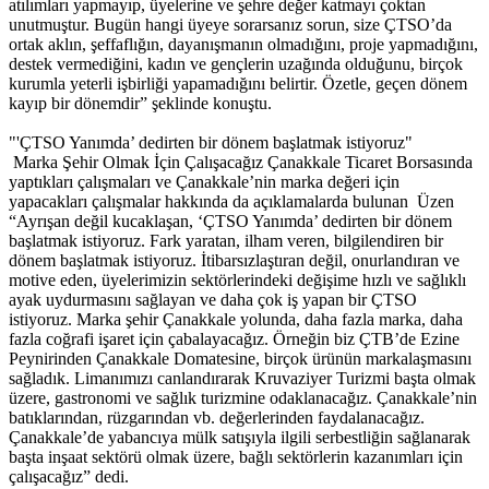
atılımları yapmayıp, üyelerine ve şehre değer katmayı çoktan
unutmuştur. Bugün hangi üyeye sorarsanız sorun, size ÇTSO’da
ortak aklın, şeffaflığın, dayanışmanın olmadığını, proje yapmadığını,
destek vermediğini, kadın ve gençlerin uzağında olduğunu, birçok
kurumla yeterli işbirliği yapamadığını belirtir. Özetle, geçen dönem
kayıp bir dönemdir” şeklinde konuştu.
"'ÇTSO Yanımda’ dedirten bir dönem başlatmak istiyoruz"
Marka Şehir Olmak İçin Çalışacağız Çanakkale Ticaret Borsasında
yaptıkları çalışmaları ve Çanakkale’nin marka değeri için
yapacakları çalışmalar hakkında da açıklamalarda bulunan Üzen
“Ayrışan değil kucaklaşan, ‘ÇTSO Yanımda’ dedirten bir dönem
başlatmak istiyoruz. Fark yaratan, ilham veren, bilgilendiren bir
dönem başlatmak istiyoruz. İtibarsızlaştıran değil, onurlandıran ve
motive eden, üyelerimizin sektörlerindeki değişime hızlı ve sağlıklı
ayak uydurmasını sağlayan ve daha çok iş yapan bir ÇTSO
istiyoruz. Marka şehir Çanakkale yolunda, daha fazla marka, daha
fazla coğrafi işaret için çabalayacağız. Örneğin biz ÇTB’de Ezine
Peynirinden Çanakkale Domatesine, birçok ürünün markalaşmasını
sağladık. Limanımızı canlandırarak Kruvaziyer Turizmi başta olmak
üzere, gastronomi ve sağlık turizmine odaklanacağız. Çanakkale’nin
batıklarından, rüzgarından vb. değerlerinden faydalanacağız.
Çanakkale’de yabancıya mülk satışıyla ilgili serbestliğin sağlanarak
başta inşaat sektörü olmak üzere, bağlı sektörlerin kazanımları için
çalışacağız” dedi.