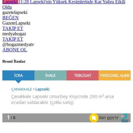
Lapseki
11:28
Lapseki'nin Yüksek Kesimlerinde Kar Yağışı Etkili
Oldu
gazetelapseki
BEĞEN
GazeteLapseki
TAKİP ET
medyabogaz
TAKİP ET
@bogazmedyatv
ABONE OL
Resmî İlanlar