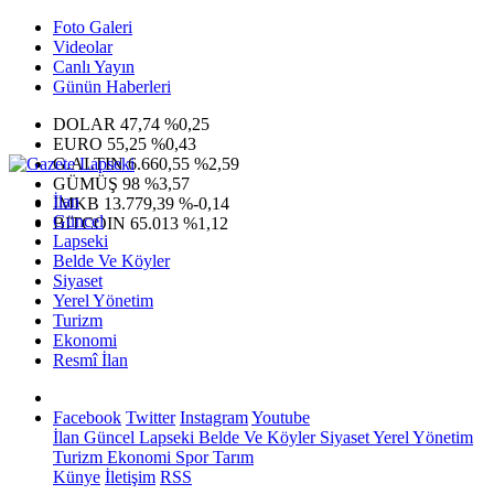
Foto Galeri
Videolar
Canlı Yayın
Günün Haberleri
DOLAR
47,74
%0,25
EURO
55,25
%0,43
G.ALTIN
6.660,55
%2,59
GÜMÜŞ
98
%3,57
İlan
IMKB
13.779,39
%-0,14
Güncel
BITCOIN
65.013
%1,12
Lapseki
Belde Ve Köyler
Siyaset
Yerel Yönetim
Turizm
Ekonomi
Resmî İlan
Facebook
Twitter
Instagram
Youtube
İlan
Güncel
Lapseki
Belde Ve Köyler
Siyaset
Yerel Yönetim
Turizm
Ekonomi
Spor
Tarım
Künye
İletişim
RSS