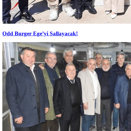
Odd Burger Ege’yi Sallayacak!