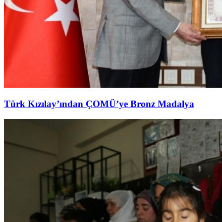
Türk Kızılay’ından ÇOMÜ’ye Bronz Madalya