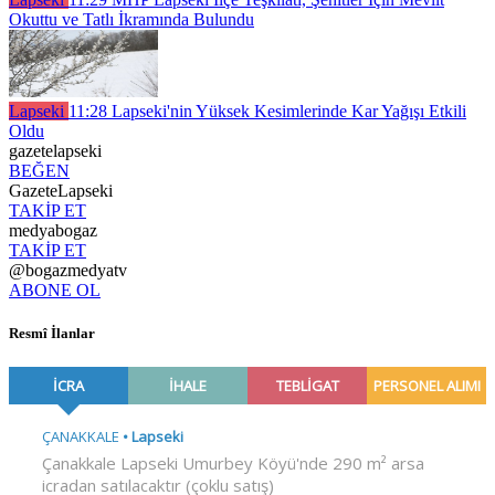
Okuttu ve Tatlı İkramında Bulundu
Lapseki
11:28
Lapseki'nin Yüksek Kesimlerinde Kar Yağışı Etkili
Oldu
gazetelapseki
BEĞEN
GazeteLapseki
TAKİP ET
medyabogaz
TAKİP ET
@bogazmedyatv
ABONE OL
Resmî İlanlar