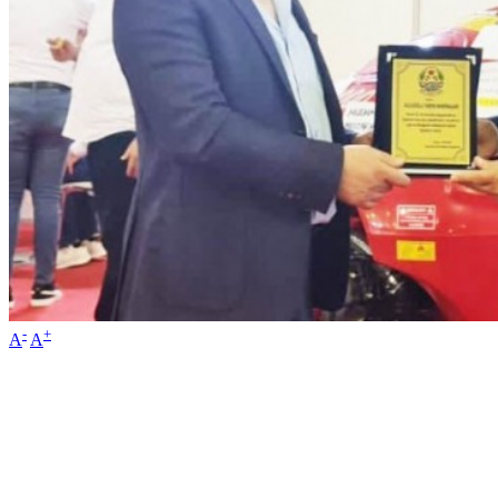
-
+
A
A