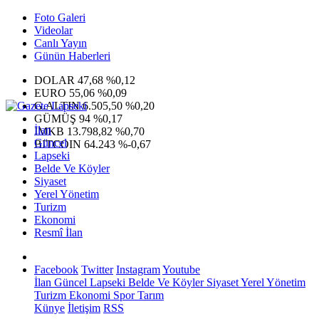
Foto Galeri
Videolar
Canlı Yayın
Günün Haberleri
DOLAR
47,68
%0,12
EURO
55,06
%0,09
G.ALTIN
6.505,50
%0,20
GÜMÜŞ
94
%0,17
İlan
IMKB
13.798,82
%0,70
Güncel
BITCOIN
64.243
%-0,67
Lapseki
Belde Ve Köyler
Siyaset
Yerel Yönetim
Turizm
Ekonomi
Resmî İlan
Facebook
Twitter
Instagram
Youtube
İlan
Güncel
Lapseki
Belde Ve Köyler
Siyaset
Yerel Yönetim
Turizm
Ekonomi
Spor
Tarım
Künye
İletişim
RSS