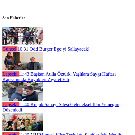
Son Haberler
Güncel
10:31
Odd Burger Ege’yi Sallayacak!
Lapseki
11:43
Başkan Atilla Öztürk, Yaşlılara Saygı Haftası
Kapsamında Büyükleri Ziyaret Etti
Lapseki
11:40
Küçük Sanayi Sitesi Geleneksel İftar Yemeğini
Düzenledi
Lapseki
11:29
MHP Lapseki İlçe Teşkilatı, Şehitler İçin Mevlit