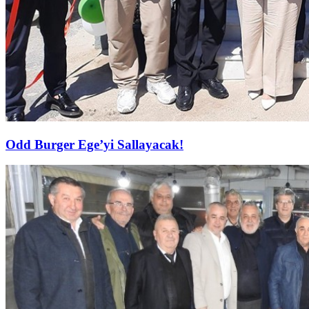
Odd Burger Ege’yi Sallayacak!