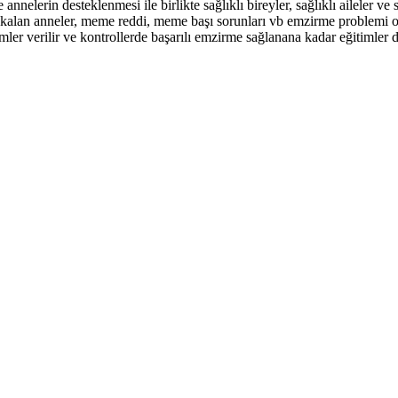
nnelerin desteklenmesi ile birlikte sağlıklı bireyler, sağlıklı aileler v
 kalan anneler, meme reddi, meme başı sorunları vb emzirme problemi ola
timler verilir ve kontrollerde başarılı emzirme sağlanana kadar eğitimler