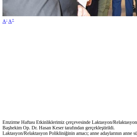
-
+
A
A
Emzirme Haftası Etkinliklerimiz çerçevesinde Laktasyon/Relaktasyon
Başhekim Op. Dr. Hasan Keser tarafından gerçekleştirildi.
Laktasyon/Relaktasyon Polikliniğinin amacı; anne adaylarının anne s