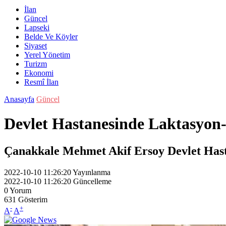
İlan
Güncel
Lapseki
Belde Ve Köyler
Siyaset
Yerel Yönetim
Turizm
Ekonomi
Resmî İlan
Anasayfa
Güncel
Devlet Hastanesinde Laktasyon-R
Çanakkale Mehmet Akif Ersoy Devlet Hasta
2022-10-10 11:26:20
Yayınlanma
2022-10-10 11:26:20
Güncelleme
0
Yorum
631
Gösterim
-
+
A
A