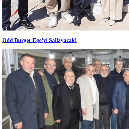
Odd Burger Ege’yi Sallayacak!