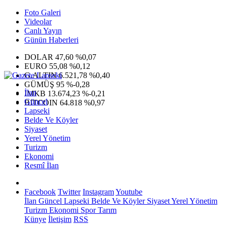
Foto Galeri
Videolar
Canlı Yayın
Günün Haberleri
DOLAR
47,60
%0,07
EURO
55,08
%0,12
G.ALTIN
6.521,78
%0,40
GÜMÜŞ
95
%-0,28
İlan
IMKB
13.674,23
%-0,21
Güncel
BITCOIN
64.818
%0,97
Lapseki
Belde Ve Köyler
Siyaset
Yerel Yönetim
Turizm
Ekonomi
Resmî İlan
Facebook
Twitter
Instagram
Youtube
İlan
Güncel
Lapseki
Belde Ve Köyler
Siyaset
Yerel Yönetim
Turizm
Ekonomi
Spor
Tarım
Künye
İletişim
RSS