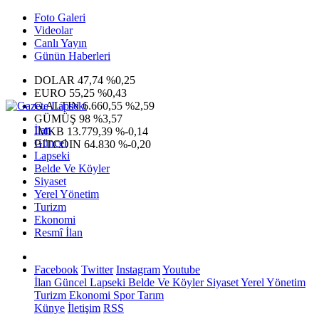
Foto Galeri
Videolar
Canlı Yayın
Günün Haberleri
DOLAR
47,74
%0,25
EURO
55,25
%0,43
G.ALTIN
6.660,55
%2,59
GÜMÜŞ
98
%3,57
İlan
IMKB
13.779,39
%-0,14
Güncel
BITCOIN
64.830
%-0,20
Lapseki
Belde Ve Köyler
Siyaset
Yerel Yönetim
Turizm
Ekonomi
Resmî İlan
Facebook
Twitter
Instagram
Youtube
İlan
Güncel
Lapseki
Belde Ve Köyler
Siyaset
Yerel Yönetim
Turizm
Ekonomi
Spor
Tarım
Künye
İletişim
RSS