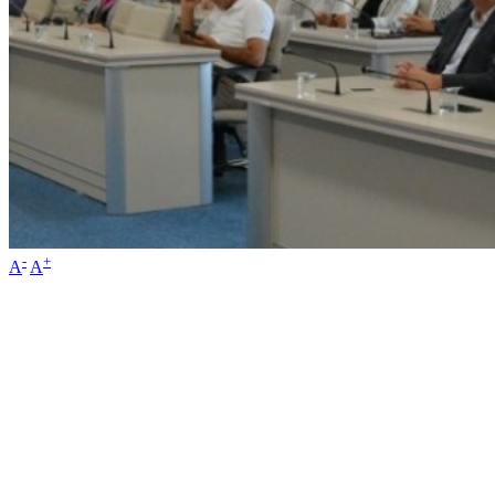
-
+
A
A