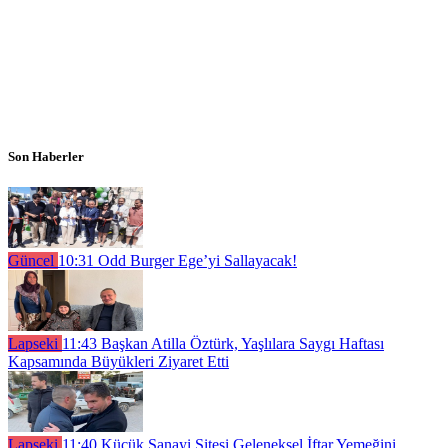
Son Haberler
Güncel
10:31
Odd Burger Ege’yi Sallayacak!
Lapseki
11:43
Başkan Atilla Öztürk, Yaşlılara Saygı Haftası
Kapsamında Büyükleri Ziyaret Etti
Lapseki
11:40
Küçük Sanayi Sitesi Geleneksel İftar Yemeğini