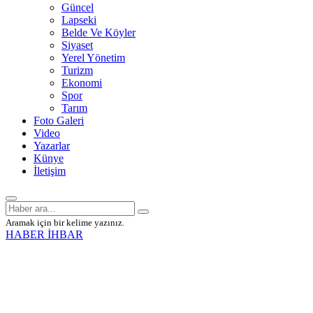
Güncel
Lapseki
Belde Ve Köyler
Siyaset
Yerel Yönetim
Turizm
Ekonomi
Spor
Tarım
Foto Galeri
Video
Yazarlar
Künye
İletişim
Aramak için bir kelime yazınız.
HABER İHBAR