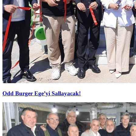
Odd Burger Ege’yi Sallayacak!