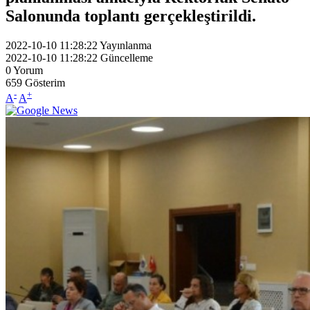
Salonunda toplantı gerçekleştirildi.
2022-10-10 11:28:22
Yayınlanma
2022-10-10 11:28:22
Güncelleme
0
Yorum
659
Gösterim
-
+
A
A