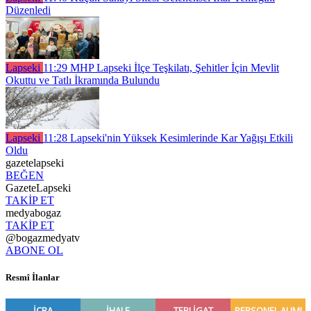
Düzenledi
Lapseki
11:29
MHP Lapseki İlçe Teşkilatı, Şehitler İçin Mevlit
Okuttu ve Tatlı İkramında Bulundu
Lapseki
11:28
Lapseki'nin Yüksek Kesimlerinde Kar Yağışı Etkili
Oldu
gazetelapseki
BEĞEN
GazeteLapseki
TAKİP ET
medyabogaz
TAKİP ET
@bogazmedyatv
ABONE OL
Resmî İlanlar