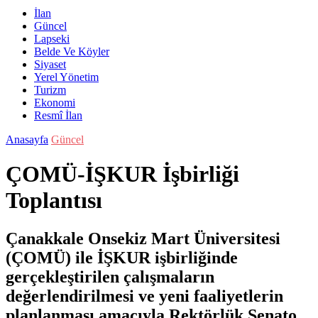
İlan
Güncel
Lapseki
Belde Ve Köyler
Siyaset
Yerel Yönetim
Turizm
Ekonomi
Resmî İlan
Anasayfa
Güncel
ÇOMÜ-İŞKUR İşbirliği
Toplantısı
Çanakkale Onsekiz Mart Üniversitesi
(ÇOMÜ) ile İŞKUR işbirliğinde
gerçekleştirilen çalışmaların
değerlendirilmesi ve yeni faaliyetlerin
planlanması amacıyla Rektörlük Senato