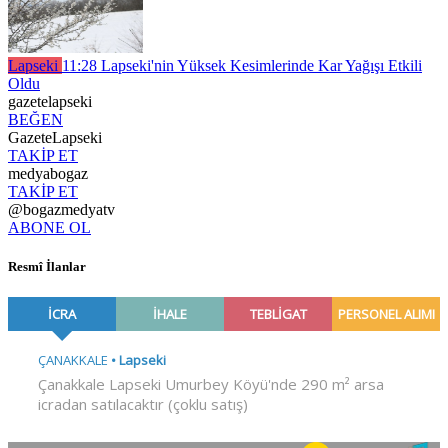
Lapseki
11:28
Lapseki'nin Yüksek Kesimlerinde Kar Yağışı Etkili
Oldu
gazetelapseki
BEĞEN
GazeteLapseki
TAKİP ET
medyabogaz
TAKİP ET
@bogazmedyatv
ABONE OL
Resmî İlanlar