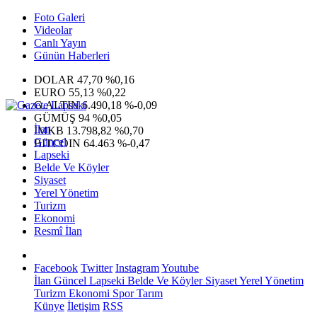
Foto Galeri
Videolar
Canlı Yayın
Günün Haberleri
DOLAR
47,70
%0,16
EURO
55,13
%0,22
G.ALTIN
6.490,18
%-0,09
GÜMÜŞ
94
%0,05
İlan
IMKB
13.798,82
%0,70
Güncel
BITCOIN
64.463
%-0,47
Lapseki
Belde Ve Köyler
Siyaset
Yerel Yönetim
Turizm
Ekonomi
Resmî İlan
Facebook
Twitter
Instagram
Youtube
İlan
Güncel
Lapseki
Belde Ve Köyler
Siyaset
Yerel Yönetim
Turizm
Ekonomi
Spor
Tarım
Künye
İletişim
RSS