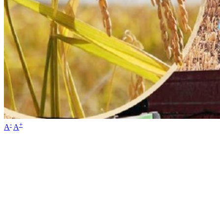
-
+
A
A