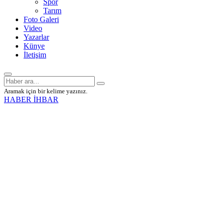
Spor
Tarım
Foto Galeri
Video
Yazarlar
Künye
İletişim
Aramak için bir kelime yazınız.
HABER İHBAR