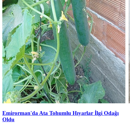
Emirorman'da Ata Tohumlu Hıyarlar İlgi Odağı
Oldu