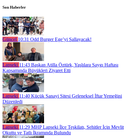
Son Haberler
Güncel
10:31
Odd Burger Ege’yi Sallayacak!
Lapseki
11:43
Başkan Atilla Öztürk, Yaşlılara Saygı Haftası
Kapsamında Büyükleri Ziyaret Etti
Lapseki
11:40
Küçük Sanayi Sitesi Geleneksel İftar Yemeğini
Düzenledi
Lapseki
11:29
MHP Lapseki İlçe Teşkilatı, Şehitler İçin Mevlit
Okuttu ve Tatlı İkramında Bulundu