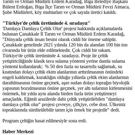
Tarım ve Orman Müdürü Erdem Karadağ, Biga Belediye Başkanı
Bülent Erdoğan, Biga İlçe Tarım ve Orman Müdürü Fevzi Atmaca,
Şube Müdürleri, köy muhtarları ve çok sayıda üretici katıldı.
"Türkiye'de çeltik üretiminde 4. sıradayız"
'Damlaya Damlaya Çeltik Olur' projesi hakkında açıklamalarda
bulunan Çanakkale İl Tarım ve Orman Müdürü Erdem Karadağ,
"Dünyada çeltik insan besini olarak ciddi bir öneme sahiptir.
Çanakkale genelinde 2021 yılında 120 bin da alandan 100 bin ton
civarında bir ürün elde edilmektedir. Çok ciddi bir rakam.
Türkiye'de çeltik üretiminde 4. sıradayız. Proje ile çeltik
yetiştiriciliğinde klasik tava sulama yöntemi yerine damla sulama
yöntemi kullanılarak; % 50 den fazla su tasarrufu sağlamak, su
kısıtından dolayı çeltik ekim alanlarının arttırılmasının önündeki
engeli kaldırmak, kuraklığın olduğu yıllarda çeltik ekim alanlarının
daraltılmasının önüne geçmek, aşırı sudan dolayı toprağın biyolojik
yapısının bozulmasının önüne geçmek, yer altı sularının kirlenmesini
önlemek, bir yılda aynı alanda birden fazla ürün yetiştirmeyi
amaçladık. Eğimli arazilerde dahi çeltik yetiştirilebilen "damlaya
damlaya çeltik olur" projesi çevreye, çiftçiye, cebe dost. Ülkemiz
topraklarında sürdürülebilir tarım için örnek bir projedir" dedi.
Program çeltiğin hasat edilmesiyle sona erdi.
Haber Merkezi