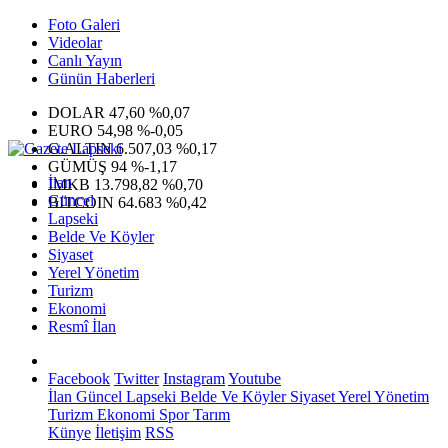
Foto Galeri
Videolar
Canlı Yayın
Günün Haberleri
DOLAR
47,60
%0,07
EURO
54,98
%-0,05
G.ALTIN
6.507,03
%0,17
GÜMÜŞ
94
%-1,17
İlan
IMKB
13.798,82
%0,70
Güncel
BITCOIN
64.683
%0,42
Lapseki
Belde Ve Köyler
Siyaset
Yerel Yönetim
Turizm
Ekonomi
Resmî İlan
Facebook
Twitter
Instagram
Youtube
İlan
Güncel
Lapseki
Belde Ve Köyler
Siyaset
Yerel Yönetim
Turizm
Ekonomi
Spor
Tarım
Künye
İletişim
RSS