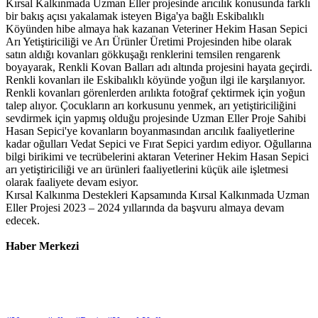
Kırsal Kalkınmada Uzman Eller projesinde arıcılık konusunda farklı
bir bakış açısı yakalamak isteyen Biga'ya bağlı Eskibalıklı
Köyünden hibe almaya hak kazanan Veteriner Hekim Hasan Sepici
Arı Yetiştiriciliği ve Arı Ürünler Üretimi Projesinden hibe olarak
satın aldığı kovanları gökkuşağı renklerini temsilen rengarenk
boyayarak, Renkli Kovan Balları adı altında projesini hayata geçirdi.
Renkli kovanları ile Eskibalıklı köyünde yoğun ilgi ile karşılanıyor.
Renkli kovanları görenlerden arılıkta fotoğraf çektirmek için yoğun
talep alıyor. Çocukların arı korkusunu yenmek, arı yetiştiriciliğini
sevdirmek için yapmış olduğu projesinde Uzman Eller Proje Sahibi
Hasan Sepici'ye kovanların boyanmasından arıcılık faaliyetlerine
kadar oğulları Vedat Sepici ve Fırat Sepici yardım ediyor. Oğullarına
bilgi birikimi ve tecrübelerini aktaran Veteriner Hekim Hasan Sepici
arı yetiştiriciliği ve arı ürünleri faaliyetlerini küçük aile işletmesi
olarak faaliyete devam esiyor.
Kırsal Kalkınma Destekleri Kapsamında Kırsal Kalkınmada Uzman
Eller Projesi 2023 – 2024 yıllarında da başvuru almaya devam
edecek.
Haber Merkezi