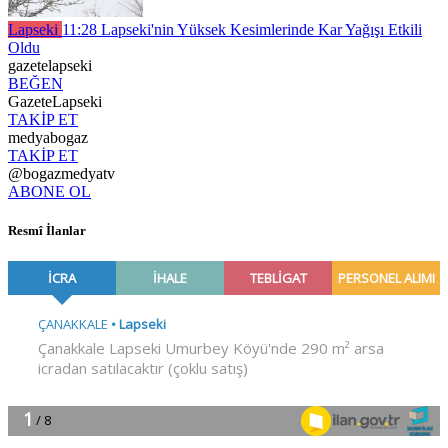
Lapseki
11:28
Lapseki'nin Yüksek Kesimlerinde Kar Yağışı Etkili
Oldu
gazetelapseki
BEĞEN
GazeteLapseki
TAKİP ET
medyabogaz
TAKİP ET
@bogazmedyatv
ABONE OL
Resmî İlanlar