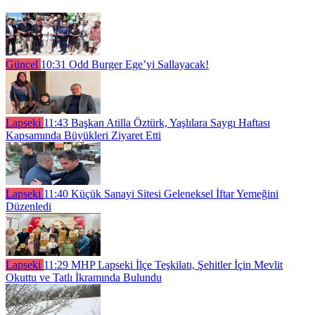
Güncel
10:31
Odd Burger Ege’yi Sallayacak!
Lapseki
11:43
Başkan Atilla Öztürk, Yaşlılara Saygı Haftası
Kapsamında Büyükleri Ziyaret Etti
Lapseki
11:40
Küçük Sanayi Sitesi Geleneksel İftar Yemeğini
Düzenledi
Lapseki
11:29
MHP Lapseki İlçe Teşkilatı, Şehitler İçin Mevlit
Okuttu ve Tatlı İkramında Bulundu