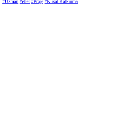
#Uzman
#eller
#Proje
#Kırsal Kalkınma