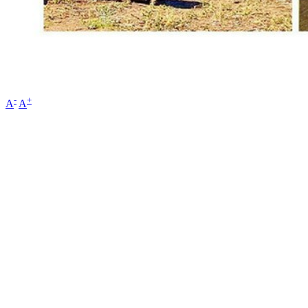
-
+
A
A