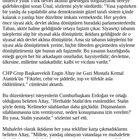
binlerce yıllık Türk devlet aklının geleneğini sorgulayarak nereye
gidebileceğini soran Ünal, sözlerini şöyle sürdürdü: "Yasa yapılırken
bir yanlış da yapılabilir ama demokrasinin güzel tarafı sistem içinde
kalarak o yanlışı bize düzeltme imkanı vermektedir. Her şeyden
önce siyasi aklı, devlet aklına dönüştüren buradaki parlamenterlerdir.
Taban, aktör haline geldiğinde ortaya faşizm çıkar. Siyasetçi tabanın
taleplerini alıp bir siyasal akla dönüştürür, iktidara geldiğinde de o
siyasal aklı devlet aklına dönüştürür. Ama siz tabanın taleplerini bir
siyasi akla dönüştürmek yerine, hiçbir filtreden geçirmeden söyleme
dönüştürürseniz işte bunun adı faşizmdir. Bu yasanın hazırlığında
emeği geçen her bir arkadaşım onurludur, haysiyetlidir; devletine,
ülkesine, milletine sadakatlidir; kalbi ve vicdanı vardır."
CHP Grup Başkanvekili Engin Altay ise Gazi Mustafa Kemal
Atatürk'ün "Fikirler, cebir ve şiddetle, top ve tüfekle asla
öldürülmez." cümlesini aktardı.
Bu düzenlemeyi isteyenlerin Cumhurbaşkanı Erdoğan ve ortağı
olduğunu belirten Altay, "Herhalde Stalin'den esinlendiler. Stalin
şöyle demiş 'Kelimeler silahlardan daha güçlüdür. Düşmanların
silahlanmasına izin vermiyoruz, neden konuşmasına izin verelim?'
Bu yasa, Stalin yasasıdır." sözlerini sarf etti.
Muhalefet olarak iktidarın her yasa teklifine karşı çıkmadıklarını
belirten Altay, "Millete, yandaş olmayan vatandaşa ve muhalefete