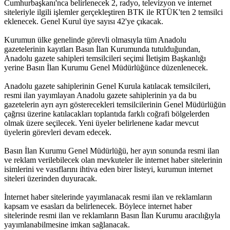
Cumhurbaşkanı'nca belirlenecek 2, radyo, televizyon ve internet
siteleriyle ilgili işlemler gerçekleştiren BTK ile RTÜK'ten 2 temsilci
eklenecek. Genel Kurul üye sayısı 42'ye çıkacak.
Kurumun ülke genelinde görevli olmasıyla tüm Anadolu
gazetelerinin kayıtları Basın İlan Kurumunda tutulduğundan,
Anadolu gazete sahipleri temsilcileri seçimi İletişim Başkanlığı
yerine Basın İlan Kurumu Genel Müdürlüğünce düzenlenecek.
Anadolu gazete sahiplerinin Genel Kurula katılacak temsilcileri,
resmi ilan yayımlayan Anadolu gazete sahiplerinin ya da bu
gazetelerin ayrı ayrı gösterecekleri temsilcilerinin Genel Müdürlüğün
çağrısı üzerine katılacakları toplantıda farklı coğrafi bölgelerden
olmak üzere seçilecek. Yeni üyeler belirlenene kadar mevcut
üyelerin görevleri devam edecek.
Basın İlan Kurumu Genel Müdürlüğü, her ayın sonunda resmi ilan
ve reklam verilebilecek olan mevkuteler ile internet haber sitelerinin
isimlerini ve vasıflarını ihtiva eden birer listeyi, kurumun internet
siteleri üzerinden duyuracak.
İnternet haber sitelerinde yayımlanacak resmi ilan ve reklamların
kapsam ve esasları da belirlenecek. Böylece internet haber
sitelerinde resmi ilan ve reklamların Basın İlan Kurumu aracılığıyla
yayımlanabilmesine imkan sağlanacak.