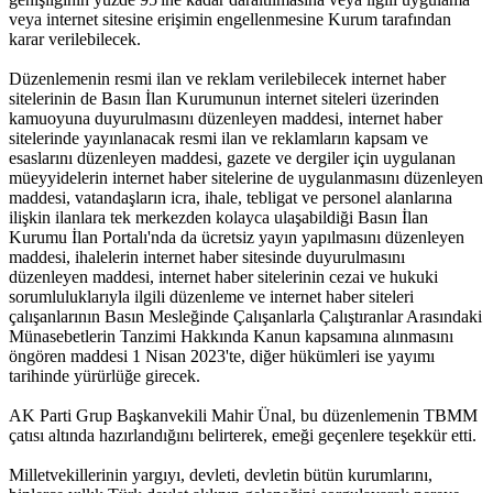
veya internet sitesine erişimin engellenmesine Kurum tarafından
karar verilebilecek.
Düzenlemenin resmi ilan ve reklam verilebilecek internet haber
sitelerinin de Basın İlan Kurumunun internet siteleri üzerinden
kamuoyuna duyurulmasını düzenleyen maddesi, internet haber
sitelerinde yayınlanacak resmi ilan ve reklamların kapsam ve
esaslarını düzenleyen maddesi, gazete ve dergiler için uygulanan
müeyyidelerin internet haber sitelerine de uygulanmasını düzenleyen
maddesi, vatandaşların icra, ihale, tebligat ve personel alanlarına
ilişkin ilanlara tek merkezden kolayca ulaşabildiği Basın İlan
Kurumu İlan Portalı'nda da ücretsiz yayın yapılmasını düzenleyen
maddesi, ihalelerin internet haber sitesinde duyurulmasını
düzenleyen maddesi, internet haber sitelerinin cezai ve hukuki
sorumluluklarıyla ilgili düzenleme ve internet haber siteleri
çalışanlarının Basın Mesleğinde Çalışanlarla Çalıştıranlar Arasındaki
Münasebetlerin Tanzimi Hakkında Kanun kapsamına alınmasını
öngören maddesi 1 Nisan 2023'te, diğer hükümleri ise yayımı
tarihinde yürürlüğe girecek.
AK Parti Grup Başkanvekili Mahir Ünal, bu düzenlemenin TBMM
çatısı altında hazırlandığını belirterek, emeği geçenlere teşekkür etti.
Milletvekillerinin yargıyı, devleti, devletin bütün kurumlarını,