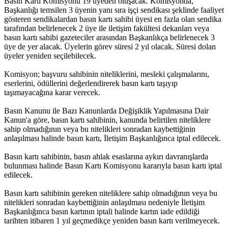
Basın Kartı Komisyonu 19 üyeden oluşacak. Komisyonda,
Başkanlığı temsilen 3 üyenin yanı sıra işçi sendikası şeklinde faaliyet
gösteren sendikalardan basın kartı sahibi üyesi en fazla olan sendika
tarafından belirlenecek 2 üye ile iletişim fakültesi dekanları veya
basın kartı sahibi gazeteciler arasından Başkanlıkça belirlenecek 3
üye de yer alacak. Üyelerin görev süresi 2 yıl olacak. Süresi dolan
üyeler yeniden seçilebilecek.
Komisyon; başvuru sahibinin niteliklerini, mesleki çalışmalarını,
eserlerini, ödüllerini değerlendirerek basın kartı taşıyıp
taşımayacağına karar verecek.
Basın Kanunu ile Bazı Kanunlarda Değişiklik Yapılmasına Dair
Kanun'a göre, basın kartı sahibinin, kanunda belirtilen niteliklere
sahip olmadığının veya bu nitelikleri sonradan kaybettiğinin
anlaşılması halinde basın kartı, İletişim Başkanlığınca iptal edilecek.
Basın kartı sahibinin, basın ahlak esaslarına aykırı davranışlarda
bulunması halinde Basın Kartı Komisyonu kararıyla basın kartı iptal
edilecek.
Basın kartı sahibinin gereken niteliklere sahip olmadığının veya bu
nitelikleri sonradan kaybettiğinin anlaşılması nedeniyle İletişim
Başkanlığınca basın kartının iptali halinde kartın iade edildiği
tarihten itibaren 1 yıl geçmedikçe yeniden basın kartı verilmeyecek.