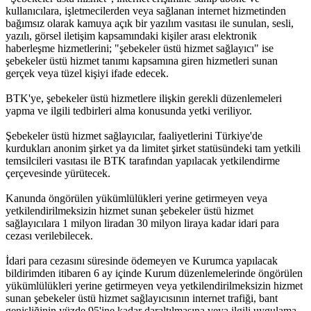
kullanıcılara, işletmecilerden veya sağlanan internet hizmetinden
bağımsız olarak kamuya açık bir yazılım vasıtası ile sunulan, sesli,
yazılı, görsel iletişim kapsamındaki kişiler arası elektronik
haberleşme hizmetlerini; "şebekeler üstü hizmet sağlayıcı" ise
şebekeler üstü hizmet tanımı kapsamına giren hizmetleri sunan
gerçek veya tüzel kişiyi ifade edecek.
BTK'ye, şebekeler üstü hizmetlere ilişkin gerekli düzenlemeleri
yapma ve ilgili tedbirleri alma konusunda yetki veriliyor.
Şebekeler üstü hizmet sağlayıcılar, faaliyetlerini Türkiye'de
kurdukları anonim şirket ya da limitet şirket statüsündeki tam yetkili
temsilcileri vasıtası ile BTK tarafından yapılacak yetkilendirme
çerçevesinde yürütecek.
Kanunda öngörülen yükümlülükleri yerine getirmeyen veya
yetkilendirilmeksizin hizmet sunan şebekeler üstü hizmet
sağlayıcılara 1 milyon liradan 30 milyon liraya kadar idari para
cezası verilebilecek.
İdari para cezasını süresinde ödemeyen ve Kurumca yapılacak
bildirimden itibaren 6 ay içinde Kurum düzenlemelerinde öngörülen
yükümlülükleri yerine getirmeyen veya yetkilendirilmeksizin hizmet
sunan şebekeler üstü hizmet sağlayıcısının internet trafiği, bant
genişliğinin yüzde 95'ine kadar daraltılmasına veya ilgili uygulama