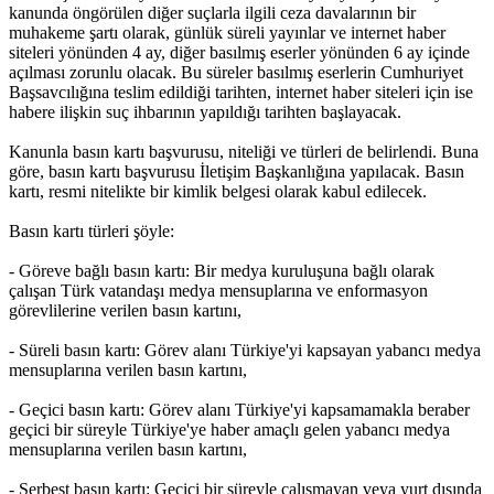
kanunda öngörülen diğer suçlarla ilgili ceza davalarının bir
muhakeme şartı olarak, günlük süreli yayınlar ve internet haber
siteleri yönünden 4 ay, diğer basılmış eserler yönünden 6 ay içinde
açılması zorunlu olacak. Bu süreler basılmış eserlerin Cumhuriyet
Başsavcılığına teslim edildiği tarihten, internet haber siteleri için ise
habere ilişkin suç ihbarının yapıldığı tarihten başlayacak.
Kanunla basın kartı başvurusu, niteliği ve türleri de belirlendi. Buna
göre, basın kartı başvurusu İletişim Başkanlığına yapılacak. Basın
kartı, resmi nitelikte bir kimlik belgesi olarak kabul edilecek.
Basın kartı türleri şöyle:
- Göreve bağlı basın kartı: Bir medya kuruluşuna bağlı olarak
çalışan Türk vatandaşı medya mensuplarına ve enformasyon
görevlilerine verilen basın kartını,
- Süreli basın kartı: Görev alanı Türkiye'yi kapsayan yabancı medya
mensuplarına verilen basın kartını,
- Geçici basın kartı: Görev alanı Türkiye'yi kapsamamakla beraber
geçici bir süreyle Türkiye'ye haber amaçlı gelen yabancı medya
mensuplarına verilen basın kartını,
- Serbest basın kartı: Geçici bir süreyle çalışmayan veya yurt dışında