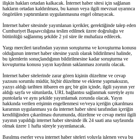
ilişkin hakları ortadan kalkacak. İnternet haber sitesi için sağlanan
hakların ortadan kaldırılması, bu kanun veya ilgili mevzuat uyarınca
öngörülen yaptırımların uygulanmasına engel olmayacak.
İnternet haber sitesinde yayımlanan içerikler, gerektiğinde talep eden
Cumhuriyet Başsavcılığına teslim edilmek üzere doğruluğu ve
bütünlüğü sağlanmış şekilde 2 yıl süre ile muhafaza edilecek.
Yargı mercileri tarafından yayının soruşturma ve kovuşturma konusu
olduğunun internet haber sitesine yazılı olarak bildirilmesi halinde,
bu işlemlerin sonuçlandığının bildirilmesine kadar soruşturma ve
kovuşturma konusu yayın kaydının saklanması zorunlu olacak.
İnternet haber sitelerinde zarar gören kişinin düzeltme ve cevap
yazısını sorumlu müdür, hiçbir düzeltme ve ekleme yapmaksızın,
yazıyı aldığı tarihten itibaren en geç bir gün içinde, ilgili yayının yer
aldığı sayfa ve sütunlarda, URL bağlantısı sağlanmak suretiyle aynı
puntolarla ve aynı şekilde yayımlamak zorunda olacak. Yayın
hakkında verilen erişimin engellenmesi ve/veya içeriğin çıkarılması
kararının uygulanması ya da internet haber sitesi tarafından içeriğin
kendiliğinden çıkarılması durumunda, düzeltme ve cevap metni ilgili
yayının yapıldığı internet haber sitesinde ilk 24 saati ana sayfasında
olmak üzere 1 hafta süreyle yayımlanacak.
Basılmış eserler veya internet haber siteleri yoluyla işlenen veya bu