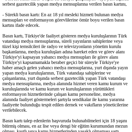
serbest gazetecilik yapan medya mensuplarına verilen basın kartını,
- Sürekli basın kartı: En az 18 yıl mesleki hizmeti bulunan medya
mensupları ve enformasyon görevlilerine ömür boyu verilen basın
kartını ifade edecek.
Basın kartı, Türkiye'de faaliyet gösteren medya kuruluşlarının Türk
vatandaşı medya mensuplarına, süreli yayınların sahiplerine veya
tüzel kişi temsilcileri ile radyo ve televizyonların yönetim kurulu
başkanlarına, medya kuruluşları adına hareket eden ve görev alanı
Türkiye'yi kapsayan yabancı medya mensupları ile görev alanı
Türkiye'yi kapsamamakla beraber geçici bir süreyle Türkiye'ye
haber amaçlı gelen yabancı medya mensuplarına, yurt dışında yayın
yapan medya kuruluşlarının, Türk vatandaşı sahiplerine ve
çalışanlarına, yurt dışında serbest gazetecilik yapan Türk vatandaşı
medya mensuplarına, medya alanında hizmet veren kamu kurum ve
kuruluşlarında ve kamu kurum ve kuruluşlarının yürüttükleri
enformasyon hizmetlerinde çalışan kamu personeline, medya
alanında faaliyet göstermeleri şartıyla sendikalar ile kamu yararına
faaliyette bulunduğu tespit edilen dernek ve vakıfların yöneticilerine
verilebilecek.
Basın kartı talep edenlerin başvuruda bulunabilmeleri için 18 yaşını
bitirmiş olması, en az lise veya dengi bir eğitim kurumundan mezun
olması, kısıtlı veya kamu hizmetlerinden yasaklı olmaması şartı