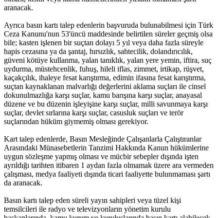
aranacak.
Ayrıca basın kartı talep edenlerin başvuruda bulunabilmesi için Türk
Ceza Kanunu'nun 53'üncü maddesinde belirtilen süreler geçmiş olsa
bile; kasten işlenen bir suçtan dolayı 5 yıl veya daha fazla süreyle
hapis cezasına ya da şantaj, hırsızlık, sahtecilik, dolandırıcılık,
güveni kötüye kullanma, yalan tanıklık, yalan yere yemin, iftira, suç
uydurma, müstehcenlik, fuhuş, hileli iflas, zimmet, irtikap, rüşvet,
kaçakçılık, ihaleye fesat karıştırma, edimin ifasına fesat karıştırma,
suçtan kaynaklanan malvarlığı değerlerini aklama suçları ile cinsel
dokunulmazlığa karşı suçlar, kamu barışına karşı suçlar, anayasal
düzene ve bu düzenin işleyişine karşı suçlar, milli savunmaya karşı
suçlar, devlet sırlarına karşı suçlar, casusluk suçları ve terör
suçlarından hüküm giymemiş olması gerekiyor.
Kart talep edenlerde, Basın Mesleğinde Çalışanlarla Çalıştıranlar
Arasındaki Münasebetlerin Tanzimi Hakkında Kanun hükümlerine
uygun sözleşme yapmış olması ve mücbir sebepler dışında işten
ayrıldığı tarihten itibaren 1 aydan fazla olmamak üzere ara vermeden
çalışması, medya faaliyeti dışında ticari faaliyette bulunmaması şartı
da aranacak.
Basın kartı talep eden süreli yayın sahipleri veya tüzel kişi
temsilcileri ile radyo ve televizyonların yönetim kurulu
başkanlarında, kamu kurum ve kuruluşlarında basın kartı alabilecek