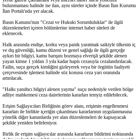
bulunmaması halinde ise ilan, aynı süreler içinde Basın İlan Kurumu
İlan Portalı'nda yer alacak.
Basın Kanunu'nun "Cezai ve Hukuki Sorumluluklar" ile ilgili
düzenlemeleri içeren bölümlerine internet haber siteleri de
eklenecek.
Halk arasında endişe, korku veya panik yaratmak saikiyle ülkenin iç
ve dış güvenliği, kamu düzeni ve genel sağlığı ile ilgili gerçeğe
aykırı bir bilgiyi, kamu barışını bozmaya elverişli şekilde alenen
yayan kimse 1 yıldan 3 yıla kadar hapis cezasıyla cezalandırılacak.
Failin, suçu gerçek kimliğini gizleyerek veya bir örgütün faaliyeti
çerçevesinde işlemesi halinde söz konusu ceza yarı oranında
artırılacak.
"Halkı yanıltıcı bilgiyi alenen yayma" suçu nedeniyle verilen bölge
adliye mahkemesi ceza dairelerinin kararları temyiz edilebilecek.
Erişim Sağlayıcıları Birliğinin görev alanı, erişimin engellenmesi
kararları ile birlikte içeriğin çıkarılması kararlarının uygulanmasına
yönelik diğer kanunlarda yer alan düzenlemeleri de kapsayacak
şekilde yeniden belirleniyor.
Birlik ile erişim sağlayıcılar arasında kararların bildirimi noktasında