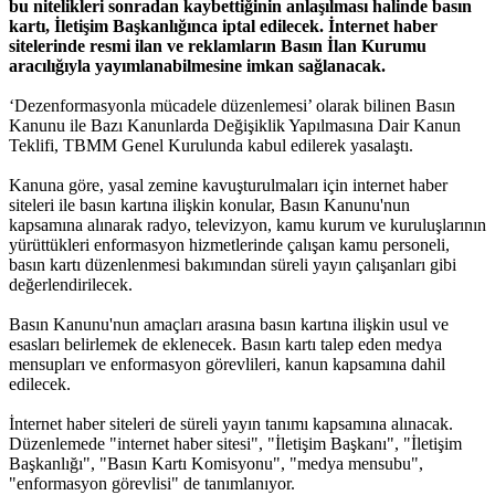
bu nitelikleri sonradan kaybettiğinin anlaşılması halinde basın
kartı, İletişim Başkanlığınca iptal edilecek. İnternet haber
sitelerinde resmi ilan ve reklamların Basın İlan Kurumu
aracılığıyla yayımlanabilmesine imkan sağlanacak.
‘Dezenformasyonla mücadele düzenlemesi’ olarak bilinen Basın
Kanunu ile Bazı Kanunlarda Değişiklik Yapılmasına Dair Kanun
Teklifi, TBMM Genel Kurulunda kabul edilerek yasalaştı.
Kanuna göre, yasal zemine kavuşturulmaları için internet haber
siteleri ile basın kartına ilişkin konular, Basın Kanunu'nun
kapsamına alınarak radyo, televizyon, kamu kurum ve kuruluşlarının
yürüttükleri enformasyon hizmetlerinde çalışan kamu personeli,
basın kartı düzenlenmesi bakımından süreli yayın çalışanları gibi
değerlendirilecek.
Basın Kanunu'nun amaçları arasına basın kartına ilişkin usul ve
esasları belirlemek de eklenecek. Basın kartı talep eden medya
mensupları ve enformasyon görevlileri, kanun kapsamına dahil
edilecek.
İnternet haber siteleri de süreli yayın tanımı kapsamına alınacak.
Düzenlemede "internet haber sitesi", "İletişim Başkanı", "İletişim
Başkanlığı", "Basın Kartı Komisyonu", "medya mensubu",
"enformasyon görevlisi" de tanımlanıyor.