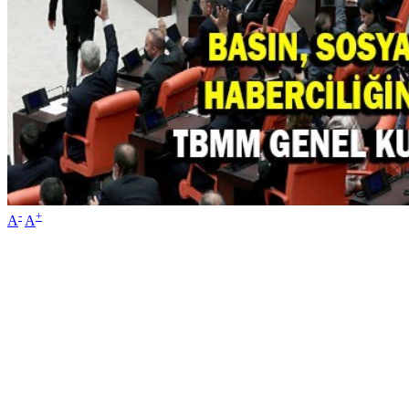
-
+
A
A