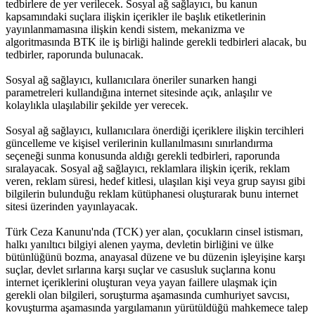
tedbirlere de yer verilecek. Sosyal ağ sağlayıcı, bu kanun
kapsamındaki suçlara ilişkin içerikler ile başlık etiketlerinin
yayınlanmamasına ilişkin kendi sistem, mekanizma ve
algoritmasında BTK ile iş birliği halinde gerekli tedbirleri alacak, bu
tedbirler, raporunda bulunacak.
Sosyal ağ sağlayıcı, kullanıcılara öneriler sunarken hangi
parametreleri kullandığına internet sitesinde açık, anlaşılır ve
kolaylıkla ulaşılabilir şekilde yer verecek.
Sosyal ağ sağlayıcı, kullanıcılara önerdiği içeriklere ilişkin tercihleri
güncelleme ve kişisel verilerinin kullanılmasını sınırlandırma
seçeneği sunma konusunda aldığı gerekli tedbirleri, raporunda
sıralayacak. Sosyal ağ sağlayıcı, reklamlara ilişkin içerik, reklam
veren, reklam süresi, hedef kitlesi, ulaşılan kişi veya grup sayısı gibi
bilgilerin bulunduğu reklam kütüphanesi oluşturarak bunu internet
sitesi üzerinden yayınlayacak.
Türk Ceza Kanunu'nda (TCK) yer alan, çocukların cinsel istismarı,
halkı yanıltıcı bilgiyi alenen yayma, devletin birliğini ve ülke
bütünlüğünü bozma, anayasal düzene ve bu düzenin işleyişine karşı
suçlar, devlet sırlarına karşı suçlar ve casusluk suçlarına konu
internet içeriklerini oluşturan veya yayan faillere ulaşmak için
gerekli olan bilgileri, soruşturma aşamasında cumhuriyet savcısı,
kovuşturma aşamasında yargılamanın yürütüldüğü mahkemece talep