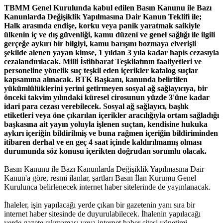
TBMM Genel Kurulunda kabul edilen Basın Kanunu ile Bazı
Kanunlarda Değişiklik Yapılmasına Dair Kanun Teklifi ile;
Halk arasında endişe, korku veya panik yaratmak saikiyle
ülkenin iç ve dış güvenliği, kamu düzeni ve genel sağlığı ile ilgili
gerçeğe aykırı bir bilgiyi, kamu barışını bozmaya elverişli
şekilde alenen yayan kimse, 1 yıldan 3 yıla kadar hapis cezasıyla
cezalandırılacak. Milli İstihbarat Teşkilatının faaliyetleri ve
personeline yönelik suç teşkil eden içerikler katalog suçlar
kapsamına alınacak. BTK Başkanı, kanunda belirtilen
yükümlülüklerini yerini getirmeyen sosyal ağ sağlayıcıya, bir
önceki takvim yılındaki küresel cirosunun yüzde 3'üne kadar
idari para cezası verebilecek. Sosyal ağ sağlayıcı, başlık
etiketleri veya öne çıkarılan içerikler aracılığıyla ortam sağladığı
başkasına ait yayın yoluyla işlenen suçtan, kendisine hukuka
aykırı içeriğin bildirilmiş ve buna rağmen içeriğin bildiriminden
itibaren derhal ve en geç 4 saat içinde kaldırılmamış olması
durumunda söz konusu içerikten doğrudan sorumlu olacak.
Basın Kanunu ile Bazı Kanunlarda Değişiklik Yapılmasına Dair
Kanun'a göre, resmi ilanlar, şartları Basın İlan Kurumu Genel
Kurulunca belirlenecek internet haber sitelerinde de yayınlanacak.
İhaleler, işin yapılacağı yerde çıkan bir gazetenin yanı sıra bir
internet haber sitesinde de duyurulabilecek. İhalenin yapılacağı
yerde gazete çıkmaması veya internet haber sitesi yönetimi