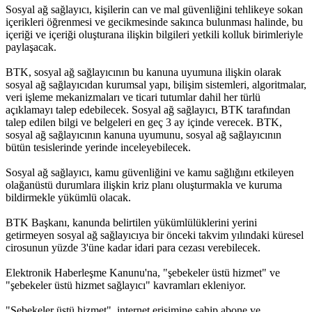
Sosyal ağ sağlayıcı, kişilerin can ve mal güvenliğini tehlikeye sokan
içerikleri öğrenmesi ve gecikmesinde sakınca bulunması halinde, bu
içeriği ve içeriği oluşturana ilişkin bilgileri yetkili kolluk birimleriyle
paylaşacak.
BTK, sosyal ağ sağlayıcının bu kanuna uyumuna ilişkin olarak
sosyal ağ sağlayıcıdan kurumsal yapı, bilişim sistemleri, algoritmalar,
veri işleme mekanizmaları ve ticari tutumlar dahil her türlü
açıklamayı talep edebilecek. Sosyal ağ sağlayıcı, BTK tarafından
talep edilen bilgi ve belgeleri en geç 3 ay içinde verecek. BTK,
sosyal ağ sağlayıcının kanuna uyumunu, sosyal ağ sağlayıcının
bütün tesislerinde yerinde inceleyebilecek.
Sosyal ağ sağlayıcı, kamu güvenliğini ve kamu sağlığını etkileyen
olağanüstü durumlara ilişkin kriz planı oluşturmakla ve kuruma
bildirmekle yükümlü olacak.
BTK Başkanı, kanunda belirtilen yükümlülüklerini yerini
getirmeyen sosyal ağ sağlayıcıya bir önceki takvim yılındaki küresel
cirosunun yüzde 3'üne kadar idari para cezası verebilecek.
Elektronik Haberleşme Kanunu'na, "şebekeler üstü hizmet" ve
"şebekeler üstü hizmet sağlayıcı" kavramları ekleniyor.
"Şebekeler üstü hizmet", internet erişimine sahip abone ve