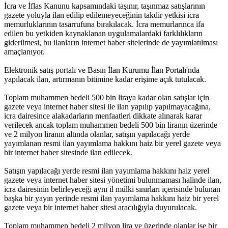
İcra ve İflas Kanunu kapsamındaki taşınır, taşınmaz satışlarının
gazete yoluyla ilan edilip edilemeyeceğinin takdir yetkisi icra
memurluklarının tasarrufuna bırakılacak. İcra memurlarınca ifa
edilen bu yetkiden kaynaklanan uygulamalardaki farklılıkların
giderilmesi, bu ilanların internet haber sitelerinde de yayımlatılması
amaçlanıyor.
Elektronik satış portalı ve Basın İlan Kurumu İlan Portalı'nda
yapılacak ilan, artırmanın bitimine kadar erişime açık tutulacak.
Toplam muhammen bedeli 500 bin liraya kadar olan satışlar için
gazete veya internet haber sitesi ile ilan yapılıp yapılmayacağına,
icra dairesince alakadarların menfaatleri dikkate alınarak karar
verilecek ancak toplam muhammen bedeli 500 bin liranın üzerinde
ve 2 milyon liranın altında olanlar, satışın yapılacağı yerde
yayımlanan resmi ilan yayımlama hakkını haiz bir yerel gazete veya
bir internet haber sitesinde ilan edilecek.
Satışın yapılacağı yerde resmi ilan yayımlama hakkını haiz yerel
gazete veya internet haber sitesi yönetimi bulunmaması halinde ilan,
icra dairesinin belirleyeceği aynı il mülki sınırları içerisinde bulunan
başka bir yayın yerinde resmi ilan yayımlama hakkını haiz bir yerel
gazete veya bir internet haber sitesi aracılığıyla duyurulacak.
Toplam muhammen bedeli 2 milyon lira ve üzerinde olanlar ise bir