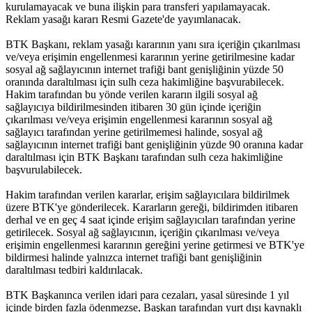
kurulamayacak ve buna ilişkin para transferi yapılamayacak.
Reklam yasağı kararı Resmi Gazete'de yayımlanacak.
BTK Başkanı, reklam yasağı kararının yanı sıra içeriğin çıkarılması
ve/veya erişimin engellenmesi kararının yerine getirilmesine kadar
sosyal ağ sağlayıcının internet trafiği bant genişliğinin yüzde 50
oranında daraltılması için sulh ceza hakimliğine başvurabilecek.
Hakim tarafından bu yönde verilen kararın ilgili sosyal ağ
sağlayıcıya bildirilmesinden itibaren 30 gün içinde içeriğin
çıkarılması ve/veya erişimin engellenmesi kararının sosyal ağ
sağlayıcı tarafından yerine getirilmemesi halinde, sosyal ağ
sağlayıcının internet trafiği bant genişliğinin yüzde 90 oranına kadar
daraltılması için BTK Başkanı tarafından sulh ceza hakimliğine
başvurulabilecek.
Hakim tarafından verilen kararlar, erişim sağlayıcılara bildirilmek
üzere BTK'ye gönderilecek. Kararların gereği, bildirimden itibaren
derhal ve en geç 4 saat içinde erişim sağlayıcıları tarafından yerine
getirilecek. Sosyal ağ sağlayıcının, içeriğin çıkarılması ve/veya
erişimin engellenmesi kararının gereğini yerine getirmesi ve BTK'ye
bildirmesi halinde yalnızca internet trafiği bant genişliğinin
daraltılması tedbiri kaldırılacak.
BTK Başkanınca verilen idari para cezaları, yasal süresinde 1 yıl
içinde birden fazla ödenmezse, Başkan tarafından yurt dışı kaynaklı