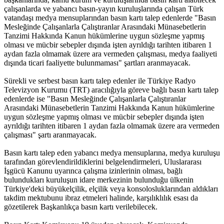
çalışanlarda ve yabancı basın-yayın kuruluşlarında çalışan Türk
vatandaşı medya mensuplarından basın kartı talep edenlerde "Basın
Mesleğinde Çalışanlarla Çalıştıranlar Arasındaki Münasebetlerin
Tanzimi Hakkında Kanun hükümlerine uygun sözleşme yapmış
olması ve mücbir sebepler dışında işten ayrıldığı tarihten itibaren 1
aydan fazla olmamak üzere ara vermeden çalışması, medya faaliyeti
dışında ticari faaliyette bulunmaması" şartları aranmayacak.
Sürekli ve serbest basın kartı talep edenler ile Türkiye Radyo
Televizyon Kurumu (TRT) aracılığıyla göreve bağlı basın kartı talep
edenlerde ise "Basın Mesleğinde Çalışanlarla Çalıştıranlar
Arasındaki Münasebetlerin Tanzimi Hakkında Kanun hükümlerine
uygun sözleşme yapmış olması ve mücbir sebepler dışında işten
ayrıldığı tarihten itibaren 1 aydan fazla olmamak üzere ara vermeden
çalışması" şartı aranmayacak.
Basın kartı talep eden yabancı medya mensuplarına, medya kuruluşu
tarafından görevlendirildiklerini belgelendirmeleri, Uluslararası
İşgücü Kanunu uyarınca çalışma izinlerinin olması, bağlı
bulundukları kuruluşun idare merkezinin bulunduğu ülkenin
Türkiye'deki büyükelçilik, elçilik veya konsolosluklarından aldıkları
takdim mektubunu ibraz etmeleri halinde, karşılıklılık esası da
gözetilerek Başkanlıkça basın kartı verilebilecek.