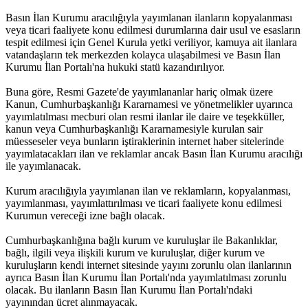
Basın İlan Kurumu aracılığıyla yayımlanan ilanların kopyalanması
veya ticari faaliyete konu edilmesi durumlarına dair usul ve esasların
tespit edilmesi için Genel Kurula yetki veriliyor, kamuya ait ilanlara
vatandaşların tek merkezden kolayca ulaşabilmesi ve Basın İlan
Kurumu İlan Portalı'na hukuki statü kazandırılıyor.
Buna göre, Resmi Gazete'de yayımlananlar hariç olmak üzere
Kanun, Cumhurbaşkanlığı Kararnamesi ve yönetmelikler uyarınca
yayımlatılması mecburi olan resmi ilanlar ile daire ve teşekküller,
kanun veya Cumhurbaşkanlığı Kararnamesiyle kurulan sair
müesseseler veya bunların iştiraklerinin internet haber sitelerinde
yayımlatacakları ilan ve reklamlar ancak Basın İlan Kurumu aracılığı
ile yayımlanacak.
Kurum aracılığıyla yayımlanan ilan ve reklamların, kopyalanması,
yayımlanması, yayımlattırılması ve ticari faaliyete konu edilmesi
Kurumun vereceği izne bağlı olacak.
Cumhurbaşkanlığına bağlı kurum ve kuruluşlar ile Bakanlıklar,
bağlı, ilgili veya ilişkili kurum ve kuruluşlar, diğer kurum ve
kuruluşların kendi internet sitesinde yayını zorunlu olan ilanlarının
ayrıca Basın İlan Kurumu İlan Portalı'nda yayımlatılması zorunlu
olacak. Bu ilanların Basın İlan Kurumu İlan Portalı'ndaki
yayınından ücret alınmayacak.