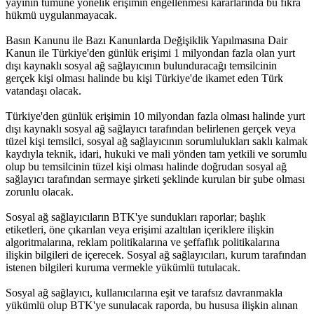
yayının tümüne yönelik erişimin engellenmesi kararlarında bu fıkra
hükmü uygulanmayacak.
Basın Kanunu ile Bazı Kanunlarda Değişiklik Yapılmasına Dair
Kanun ile Türkiye'den günlük erişimi 1 milyondan fazla olan yurt
dışı kaynaklı sosyal ağ sağlayıcının bulunduracağı temsilcinin
gerçek kişi olması halinde bu kişi Türkiye'de ikamet eden Türk
vatandaşı olacak.
Türkiye'den günlük erişimin 10 milyondan fazla olması halinde yurt
dışı kaynaklı sosyal ağ sağlayıcı tarafından belirlenen gerçek veya
tüzel kişi temsilci, sosyal ağ sağlayıcının sorumlulukları saklı kalmak
kaydıyla teknik, idari, hukuki ve mali yönden tam yetkili ve sorumlu
olup bu temsilcinin tüzel kişi olması halinde doğrudan sosyal ağ
sağlayıcı tarafından sermaye şirketi şeklinde kurulan bir şube olması
zorunlu olacak.
Sosyal ağ sağlayıcıların BTK'ye sundukları raporlar; başlık
etiketleri, öne çıkarılan veya erişimi azaltılan içeriklere ilişkin
algoritmalarına, reklam politikalarına ve şeffaflık politikalarına
ilişkin bilgileri de içerecek. Sosyal ağ sağlayıcıları, kurum tarafından
istenen bilgileri kuruma vermekle yükümlü tutulacak.
Sosyal ağ sağlayıcı, kullanıcılarına eşit ve tarafsız davranmakla
yükümlü olup BTK'ye sunulacak raporda, bu hususa ilişkin alınan