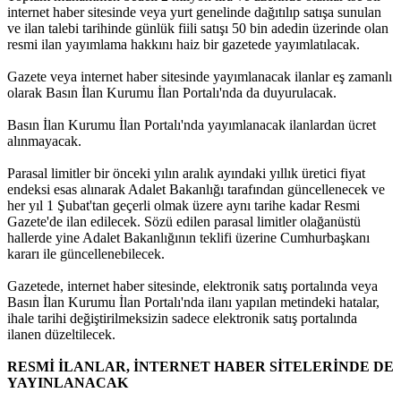
internet haber sitesinde veya yurt genelinde dağıtılıp satışa sunulan
ve ilan talebi tarihinde günlük fiili satışı 50 bin adedin üzerinde olan
resmi ilan yayımlama hakkını haiz bir gazetede yayımlatılacak.
Gazete veya internet haber sitesinde yayımlanacak ilanlar eş zamanlı
olarak Basın İlan Kurumu İlan Portalı'nda da duyurulacak.
Basın İlan Kurumu İlan Portalı'nda yayımlanacak ilanlardan ücret
alınmayacak.
Parasal limitler bir önceki yılın aralık ayındaki yıllık üretici fiyat
endeksi esas alınarak Adalet Bakanlığı tarafından güncellenecek ve
her yıl 1 Şubat'tan geçerli olmak üzere aynı tarihe kadar Resmi
Gazete'de ilan edilecek. Sözü edilen parasal limitler olağanüstü
hallerde yine Adalet Bakanlığının teklifi üzerine Cumhurbaşkanı
kararı ile güncellenebilecek.
Gazetede, internet haber sitesinde, elektronik satış portalında veya
Basın İlan Kurumu İlan Portalı'nda ilanı yapılan metindeki hatalar,
ihale tarihi değiştirilmeksizin sadece elektronik satış portalında
ilanen düzeltilecek.
RESMİ İLANLAR, İNTERNET HABER SİTELERİNDE DE
YAYINLANACAK