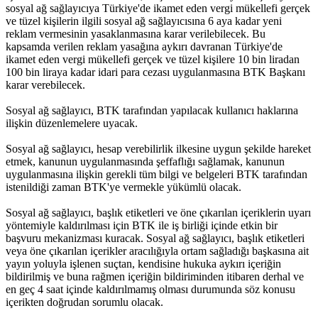
sosyal ağ sağlayıcıya Türkiye'de ikamet eden vergi mükellefi gerçek
ve tüzel kişilerin ilgili sosyal ağ sağlayıcısına 6 aya kadar yeni
reklam vermesinin yasaklanmasına karar verilebilecek. Bu
kapsamda verilen reklam yasağına aykırı davranan Türkiye'de
ikamet eden vergi mükellefi gerçek ve tüzel kişilere 10 bin liradan
100 bin liraya kadar idari para cezası uygulanmasına BTK Başkanı
karar verebilecek.
Sosyal ağ sağlayıcı, BTK tarafından yapılacak kullanıcı haklarına
ilişkin düzenlemelere uyacak.
Sosyal ağ sağlayıcı, hesap verebilirlik ilkesine uygun şekilde hareket
etmek, kanunun uygulanmasında şeffaflığı sağlamak, kanunun
uygulanmasına ilişkin gerekli tüm bilgi ve belgeleri BTK tarafından
istenildiği zaman BTK'ye vermekle yükümlü olacak.
Sosyal ağ sağlayıcı, başlık etiketleri ve öne çıkarılan içeriklerin uyarı
yöntemiyle kaldırılması için BTK ile iş birliği içinde etkin bir
başvuru mekanizması kuracak. Sosyal ağ sağlayıcı, başlık etiketleri
veya öne çıkarılan içerikler aracılığıyla ortam sağladığı başkasına ait
yayın yoluyla işlenen suçtan, kendisine hukuka aykırı içeriğin
bildirilmiş ve buna rağmen içeriğin bildiriminden itibaren derhal ve
en geç 4 saat içinde kaldırılmamış olması durumunda söz konusu
içerikten doğrudan sorumlu olacak.