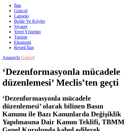
İlan
Güncel
Lapseki
Belde Ve Köyler
Siyaset
Yerel Yönetim
Turizm
Ekonomi
Resmî İlan
Anasayfa
Güncel
‘Dezenformasyonla mücadele
düzenlemesi’ Meclis’ten geçti
‘Dezenformasyonla mücadele
düzenlemesi’ olarak bilinen Basın
Kanunu ile Bazı Kanunlarda Değişiklik
Yapılmasına Dair Kanun Teklifi, TBMM
Genel Kurulunda kabul edilerek