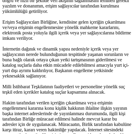
doğru ve hızlı bir şekilde veri akışının sağlanmasını teminen gerekli
yazılım ve donanımın, erişim sağlayıcılar tarafından kurulması
yükümlülüğü getiriliyor.
Erişim Sağlayıcıları Birliğine, kendisine gelen içeriğin çıkarılması
ve/veya erişimin engellenmesine yönelik mahkeme kararlarını,
elektronik posta yoluyla ilgili içerik veya yer sağlayıcılarına bildirme
imkanı veriliyor.
İnternetin dağınık ve dinamik yapısı nedeniyle içerik veya yer
sağlayıcının nerede bulunduğunun tespitinde yaşanan sorunların ve
buna bağlı olarak ortaya çıkan yetki tartışmasının giderilmesi ve
katalog suçlarla daha etkin mücadele edilebilmesi amacıyla yurt içi-
yurt dışı ayrımı kaldırılıyor, Başkanın engelleme yetkisinde
yeknesaklık sağlanıyor.
Milli İstihbarat Teşkilatının faaliyetleri ve personeline yönelik suç
teşkil eden içerikler katalog suçlar kapsamına alınacak.
Hakim tarafından verilen içeriğin çıkarılması veya erişimin
engellenmesi kararına konu kişilik hakkının ihlaline ilişkin yayının
başka internet adreslerinde de yayınlanması durumunda, ilgili kişi
tarafından Birliğe müracaat edilmesi halinde mevcut karar bu
adresler için de uygulanacak. Müracaatın, Birlik tarafından kabulüne
karşı itiraz, kararı veren hakimliğe yapılacak. İnternet sitesindeki