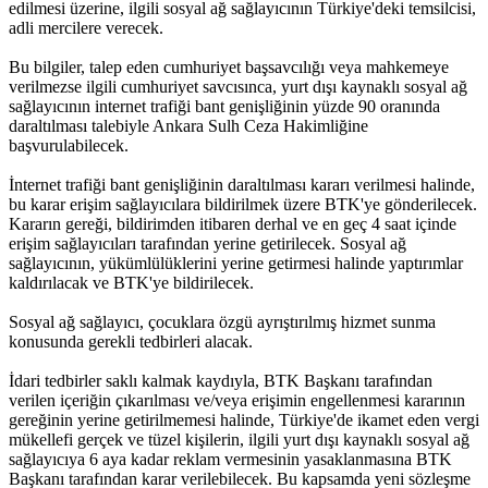
edilmesi üzerine, ilgili sosyal ağ sağlayıcının Türkiye'deki temsilcisi,
adli mercilere verecek.
Bu bilgiler, talep eden cumhuriyet başsavcılığı veya mahkemeye
verilmezse ilgili cumhuriyet savcısınca, yurt dışı kaynaklı sosyal ağ
sağlayıcının internet trafiği bant genişliğinin yüzde 90 oranında
daraltılması talebiyle Ankara Sulh Ceza Hakimliğine
başvurulabilecek.
İnternet trafiği bant genişliğinin daraltılması kararı verilmesi halinde,
bu karar erişim sağlayıcılara bildirilmek üzere BTK'ye gönderilecek.
Kararın gereği, bildirimden itibaren derhal ve en geç 4 saat içinde
erişim sağlayıcıları tarafından yerine getirilecek. Sosyal ağ
sağlayıcının, yükümlülüklerini yerine getirmesi halinde yaptırımlar
kaldırılacak ve BTK'ye bildirilecek.
Sosyal ağ sağlayıcı, çocuklara özgü ayrıştırılmış hizmet sunma
konusunda gerekli tedbirleri alacak.
İdari tedbirler saklı kalmak kaydıyla, BTK Başkanı tarafından
verilen içeriğin çıkarılması ve/veya erişimin engellenmesi kararının
gereğinin yerine getirilmemesi halinde, Türkiye'de ikamet eden vergi
mükellefi gerçek ve tüzel kişilerin, ilgili yurt dışı kaynaklı sosyal ağ
sağlayıcıya 6 aya kadar reklam vermesinin yasaklanmasına BTK
Başkanı tarafından karar verilebilecek. Bu kapsamda yeni sözleşme