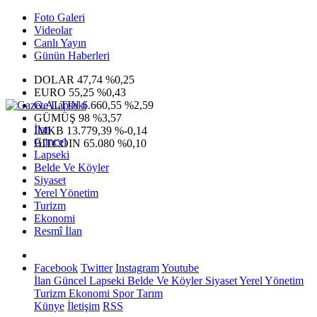
Foto Galeri
Videolar
Canlı Yayın
Günün Haberleri
DOLAR
47,74
%0,25
EURO
55,25
%0,43
G.ALTIN
6.660,55
%2,59
GÜMÜŞ
98
%3,57
İlan
IMKB
13.779,39
%-0,14
Güncel
BITCOIN
65.080
%0,10
Lapseki
Belde Ve Köyler
Siyaset
Yerel Yönetim
Turizm
Ekonomi
Resmî İlan
Facebook
Twitter
Instagram
Youtube
İlan
Güncel
Lapseki
Belde Ve Köyler
Siyaset
Yerel Yönetim
Turizm
Ekonomi
Spor
Tarım
Künye
İletişim
RSS