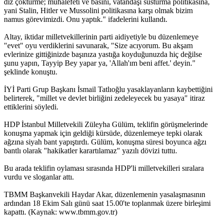
diz çöktürme; muhalefeti ve basını, vatandaşı susturma politikasına,
yani Stalin, Hitler ve Mussolini politikasına karşı olmak bizim
namus görevimizdi. Onu yaptık." ifadelerini kullandı.
Altay, iktidar milletvekillerinin parti aidiyetiyle bu düzenlemeye
"evet" oyu verdiklerini savunarak, "Size acıyorum. Bu akşam
evlerinize gittiğinizde başınıza yastığa koyduğunuzda hiç değilse
şunu yapın, Tayyip Bey yapar ya, 'Allah'ım beni affet.' deyin."
şeklinde konuştu.
İYİ Parti Grup Başkanı İsmail Tatlıoğlu yasaklayanların kaybettiğini
belirterek, "millet ve devlet birliğini zedeleyecek bu yasaya" itiraz
ettiklerini söyledi.
HDP İstanbul Milletvekili Züleyha Gülüm, teklifin görüşmelerinde
konuşma yapmak için geldiği kürsüde, düzenlemeye tepki olarak
ağzına siyah bant yapıştırdı. Gülüm, konuşma süresi boyunca ağzı
bantlı olarak "hakikatler karartılamaz" yazılı dövizi tuttu.
Bu arada teklifin oylaması sırasında HDP'li milletvekilleri sıralara
vurdu ve sloganlar attı.
TBMM Başkanvekili Haydar Akar, düzenlemenin yasalaşmasının
ardından 18 Ekim Salı günü saat 15.00'te toplanmak üzere birleşimi
kapattı. (Kaynak: www.tbmm.gov.tr)