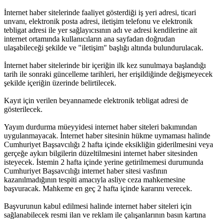
İnternet haber sitelerinde faaliyet gösterdiği iş yeri adresi, ticari
unvanı, elektronik posta adresi, iletişim telefonu ve elektronik
tebligat adresi ile yer sağlayıcısının adı ve adresi kendilerine ait
internet ortamında kullanıcıların ana sayfadan doğrudan
ulaşabileceği şekilde ve "iletişim" başlığı altında bulundurulacak.
İnternet haber sitelerinde bir içeriğin ilk kez sunulmaya başlandığı
tarih ile sonraki güncelleme tarihleri, her erişildiğinde değişmeyecek
şekilde içeriğin üzerinde belirtilecek.
Kayıt için verilen beyannamede elektronik tebligat adresi de
gösterilecek.
Yayım durdurma müeyyidesi internet haber siteleri bakımından
uygulanmayacak. İnternet haber sitesinin hükme uymaması halinde
Cumhuriyet Başsavcılığı 2 hafta içinde eksikliğin giderilmesini veya
gerçeğe aykırı bilgilerin düzeltilmesini internet haber sitesinden
isteyecek. İstemin 2 hafta içinde yerine getirilmemesi durumunda
Cumhuriyet Başsavcılığı internet haber sitesi vasfının
kazanılmadığının tespiti amacıyla asliye ceza mahkemesine
başvuracak. Mahkeme en geç 2 hafta içinde kararını verecek.
Başvurunun kabul edilmesi halinde internet haber siteleri için
sağlanabilecek resmi ilan ve reklam ile çalışanlarının basın kartına