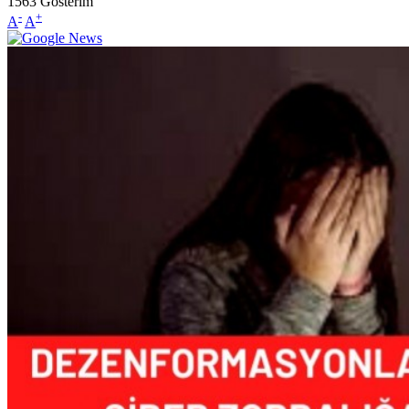
1563
Gösterim
-
+
A
A