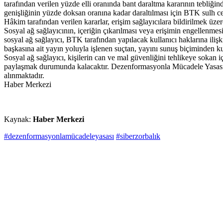
tarafından verilen yüzde elli oranında bant daraltma kararının tebliğin
genişliğinin yüzde doksan oranına kadar daraltılması için BTK sulh ce
Hâkim tarafından verilen kararlar, erişim sağlayıcılara bildirilmek üzere
Sosyal ağ sağlayıcının, içeriğin çıkarılması veya erişimin engellenmesi k
sosyal ağ sağlayıcı, BTK tarafından yapılacak kullanıcı haklarına ilişk
başkasına ait yayın yoluyla işlenen suçtan, yayını sunuş biçiminden ku
Sosyal ağ sağlayıcı, kişilerin can ve mal güvenliğini tehlikeye sokan iç
paylaşmak durumunda kalacaktır. Dezenformasyonla Mücadele Yasasıyla, 
alınmaktadır.
Haber Merkezi
Kaynak:
Haber Merkezi
#dezenformasyonlamücadeleyasası
#siberzorbalık