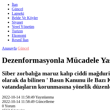
İlan
Güncel
Lapseki
Belde Ve Köyler
Siyaset
Yerel Yönetim
Turizm
Ekonomi
Resmî İlan
Anasayfa
Güncel
Dezenformasyonla Mücadele Yasa
Siber zorbalığa maruz kalıp ciddi mağdu
olarak da bilinen ' Basın Kanunu ile Bazı
vatandaşların korunmasına yönelik düzenle
2022-10-14 11:58:49
Yayınlanma
2022-10-14 11:58:49
Güncelleme
0
Yorum