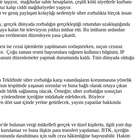
şıyor, mağdurlar sahte hesapların, çeşitli kötü niyetlerle kurbanı
ruz kalıp ciddi mağduriyetler yaşıyor.
im ve geniş paylaşım kolaylığı nedeniyle siber zorbalıkta birçok insan
rey, gerçek dünyada zorbalığın gerçekleştiği ortamdan uzaklaştığında
 kalan bir televizyon yıldızı intihar etti. Bu intiharın ardından
ası verilmesini düzenleyen yasa çıkardı.
si ise cezai işlemlerin yapılmasını zorlaştırırken, suçun cezasız
yor. Çoğu zaman resmi başvurulara rağmen kullanıcı bilgisini, IP
 için kanuni düzenlemeler yapmak durumunda kaldı. Tüm dünyada olduğu
klifinde siber zorbalığa karşı vatandaşların korunmasına yönelik
nun tespitinde yaşanan sorunlar ve buna bağlı olarak ortaya çıkan
inde birlik sağlanmış olacak. Örneğin; siber zorbalığın sonuçları
ara yönlendirme içeriğine müdahale edebilecek. Böylece
n dört saat içinde yerine getirilecek, yayını yapanlar hakkında
 bulunan vergi mükellefi gerçek ve tüzel kişilerin, ilgili yurt dışı
kurulamaz ve buna ilişkin para transferi yapılamaz. BTK, içeriğin
 oranında daraltılması için sulh ceza hâkimliğine başvurabilir. Hakim