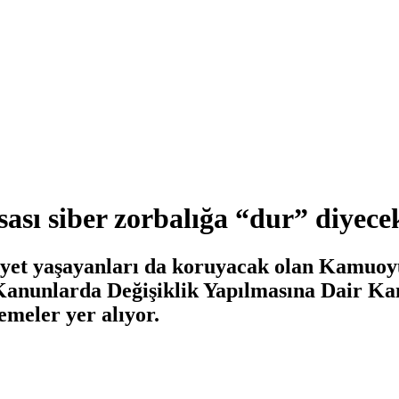
sı siber zorbalığa “dur” diyece
riyet yaşayanları da koruyacak olan Kamuo
 Kanunlarda Değişiklik Yapılmasına Dair Kan
meler yer alıyor.