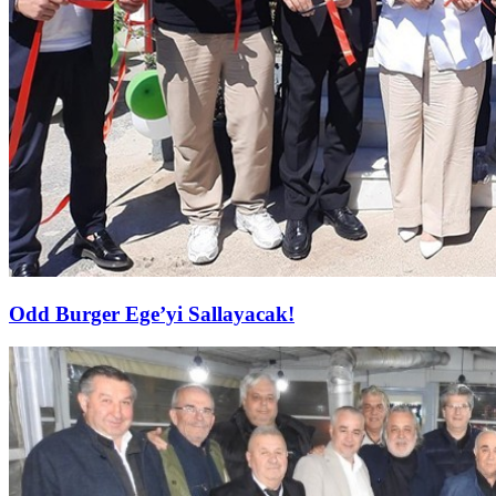
Odd Burger Ege’yi Sallayacak!