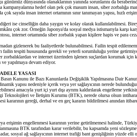
ünümüz dünyasında olanaklarının yanında sorunlarını da beraberinde ta
ştırma kampanyalarına hedef olan pek çok masum insan, siber zorbalığa ma
da çok sayıda insan internet ortamının sınır tanımayan yapısı, hızlı eriş
 diğeri ise cinselliğin daha yaygın ve kolay olarak kullanılabilmesi. Bi
mkânı çok zor. Örneğin Japonya'da sosyal medya istismarıyla karşı karşıya
osu, internet ortamında siber zorbalık yapan kişilere hapis ve para cez
rmadan gizlenerek bu faaliyetlerde bulunabilmesi. Failin tespit edilememe
ı failin tespiti hususunda gerekli ve yeterli sorumluluğu yerine getirmi
 siber zorbalıklardan ve internet üzerinden işlenen suçlardan korumak
dı ve yapılmaya devam ediyor.
ADELE YASASI
sın Kanunu ile Bazı Kanunlarda Değişiklik Yapılmasına Dair Kanun Te
e dinamik yapısı nedeniyle içerik veya yer sağlayıcının nerede bulunduğu
ebilmesi amacıyla yurt içi yurt dışı ayrımı kaldırılarak engelleme yetkis
Bilgi Teknolojileri ve İletişim Kurumu (BTK), nerede olursa olsun intih
 kararının gereği, derhal ve en geç kararın bildirilmesi anından itibare
erişimin engellenmesi kararının yerine getirilmemesi halinde, Türkiye'de
klanmasına BTK tarafından karar verilebilir, bu kapsamda yeni sözleşme 
dar, sosyal ağ sağlayıcının internet trafiği bant genişliğinin yüzde elli