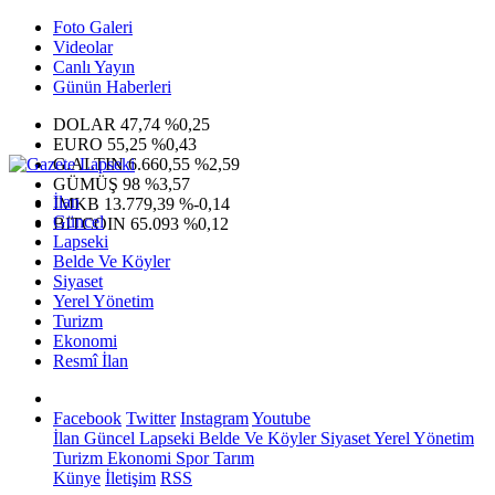
Foto Galeri
Videolar
Canlı Yayın
Günün Haberleri
DOLAR
47,74
%0,25
EURO
55,25
%0,43
G.ALTIN
6.660,55
%2,59
GÜMÜŞ
98
%3,57
İlan
IMKB
13.779,39
%-0,14
Güncel
BITCOIN
65.093
%0,12
Lapseki
Belde Ve Köyler
Siyaset
Yerel Yönetim
Turizm
Ekonomi
Resmî İlan
Facebook
Twitter
Instagram
Youtube
İlan
Güncel
Lapseki
Belde Ve Köyler
Siyaset
Yerel Yönetim
Turizm
Ekonomi
Spor
Tarım
Künye
İletişim
RSS