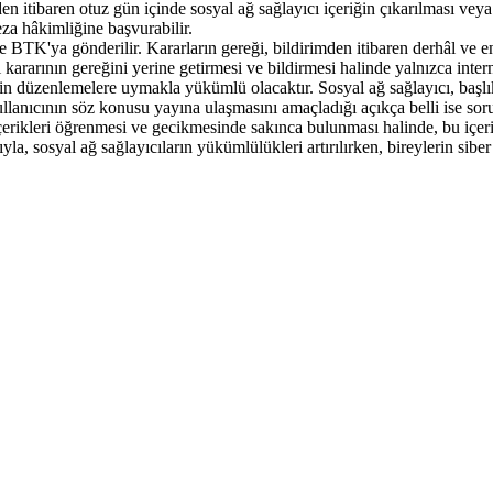
den itibaren otuz gün içinde sosyal ağ sağlayıcı içeriğin çıkarılması vey
za hâkimliğine başvurabilir.
 BTK'ya gönderilir. Kararların gereği, bildirimden itibaren derhâl ve en g
ararının gereğini yerine getirmesi ve bildirmesi halinde yalnızca internet 
in düzenlemelere uymakla yükümlü olacaktır. Sosyal ağ sağlayıcı, başlık e
llanıcının söz konusu yayına ulaşmasını amaçladığı açıkça belli ise soru
erikleri öğrenmesi ve gecikmesinde sakınca bulunması halinde, bu içeriği v
sosyal ağ sağlayıcıların yükümlülükleri artırılırken, bireylerin siber z