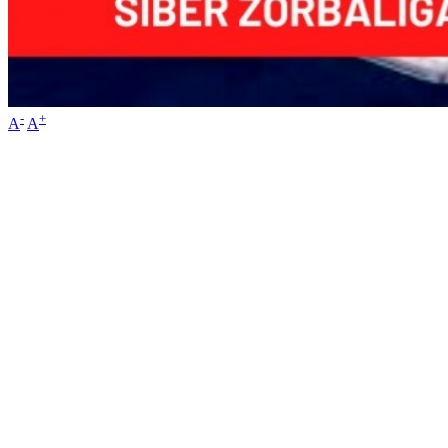
-
+
A
A