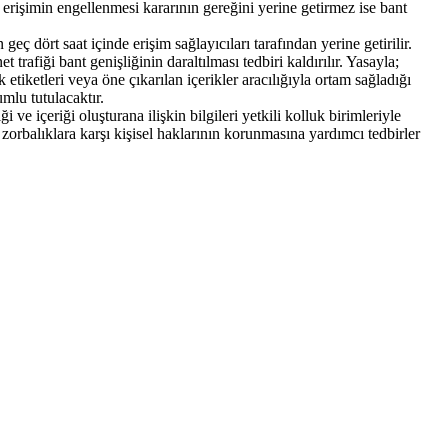
a erişimin engellenmesi kararının gereğini yerine getirmez ise bant
eç dört saat içinde erişim sağlayıcıları tarafından yerine getirilir.
trafiği bant genişliğinin daraltılması tedbiri kaldırılır. Yasayla;
tiketleri veya öne çıkarılan içerikler aracılığıyla ortam sağladığı
mlu tutulacaktır.
e içeriği oluşturana ilişkin bilgileri yetkili kolluk birimleriyle
orbalıklara karşı kişisel haklarının korunmasına yardımcı tedbirler