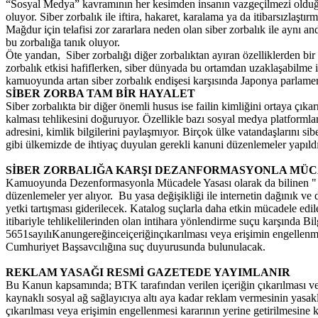
“Sosyal Medya” kavramının her kesimden insanın vazgeçilmezi olduğu g
oluyor. Siber zorbalık ile iftira, hakaret, karalama ya da itibarsızla
Mağdur için telafisi zor zararlara neden olan siber zorbalık ile aynı an
bu zorbalığa tanık oluyor.
Öte yandan, Siber zorbalığı diğer zorbalıktan ayıran özelliklerden bir
zorbalık etkisi hafiflerken, siber dünyada bu ortamdan uzaklaşabilme i
kamuoyunda artan siber zorbalık endişesi karşısında Japonya parlament
SİBER ZORBA TAM BİR HAYALET
Siber zorbalıkta bir diğer önemli husus ise failin kimliğini ortaya çıka
kalması tehlikesini doğuruyor. Özellikle bazı sosyal medya platformlar
adresini, kimlik bilgilerini paylaşmıyor. Birçok ülke vatandaşlarını
gibi ülkemizde de ihtiyaç duyulan gerekli kanuni düzenlemeler yapıl
SİBER ZORBALIĞA KARŞI DEZANFORMASYONLA MÜC
Kamuoyunda Dezenformasyonla Mücadele Yasası olarak da bilinen " Ba
düzenlemeler yer alıyor. Bu yasa değişikliği ile internetin dağınık v
yetki tartışması giderilecek. Katalog suçlarla daha etkin mücadele edil
itibariyle tehlikelilerinden olan intihara yönlendirme suçu karşında 
5651sayılıKanungereğinceiçeriğinçıkarılması veya erişimin engellenmesi
Cumhuriyet Başsavcılığına suç duyurusunda bulunulacak.
REKLAM YASAĞI RESMİ GAZETEDE YAYIMLANIR
Bu Kanun kapsamında; BTK tarafından verilen içeriğin çıkarılması veya 
kaynaklı sosyal ağ sağlayıcıya altı aya kadar reklam vermesinin yasa
çıkarılması veya erişimin engellenmesi kararının yerine getirilmesine ka