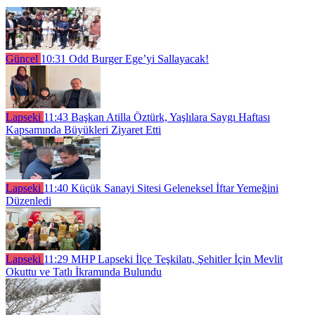
Güncel
10:31
Odd Burger Ege’yi Sallayacak!
Lapseki
11:43
Başkan Atilla Öztürk, Yaşlılara Saygı Haftası
Kapsamında Büyükleri Ziyaret Etti
Lapseki
11:40
Küçük Sanayi Sitesi Geleneksel İftar Yemeğini
Düzenledi
Lapseki
11:29
MHP Lapseki İlçe Teşkilatı, Şehitler İçin Mevlit
Okuttu ve Tatlı İkramında Bulundu