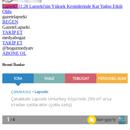
Lapseki
11:28
Lapseki'nin Yüksek Kesimlerinde Kar Yağışı Etkili
Oldu
gazetelapseki
BEĞEN
GazeteLapseki
TAKİP ET
medyabogaz
TAKİP ET
@bogazmedyatv
ABONE OL
Resmî İlanlar