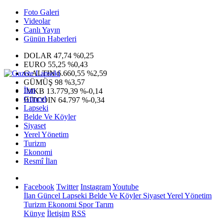
Foto Galeri
Videolar
Canlı Yayın
Günün Haberleri
DOLAR
47,74
%0,25
EURO
55,25
%0,43
G.ALTIN
6.660,55
%2,59
GÜMÜŞ
98
%3,57
İlan
IMKB
13.779,39
%-0,14
Güncel
BITCOIN
64.797
%-0,34
Lapseki
Belde Ve Köyler
Siyaset
Yerel Yönetim
Turizm
Ekonomi
Resmî İlan
Facebook
Twitter
Instagram
Youtube
İlan
Güncel
Lapseki
Belde Ve Köyler
Siyaset
Yerel Yönetim
Turizm
Ekonomi
Spor
Tarım
Künye
İletişim
RSS