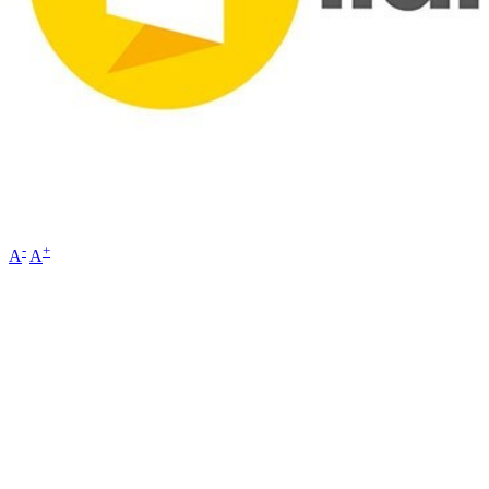
-
+
A
A