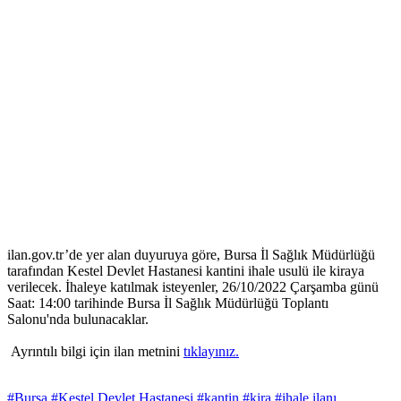
ilan.gov.tr’de yer alan duyuruya göre, Bursa İl Sağlık Müdürlüğü
tarafından Kestel Devlet Hastanesi kantini ihale usulü ile kiraya
verilecek. İhaleye katılmak isteyenler, 26/10/2022 Çarşamba günü
Saat: 14:00 tarihinde Bursa İl Sağlık Müdürlüğü Toplantı
Salonu'nda bulunacaklar.
Ayrıntılı bilgi için ilan metnini
tıklayınız.
#Bursa
#Kestel Devlet Hastanesi
#kantin
#kira
#ihale ilanı