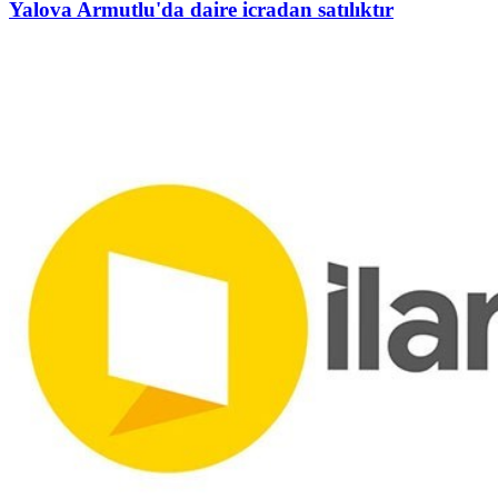
Yalova Armutlu'da daire icradan satılıktır