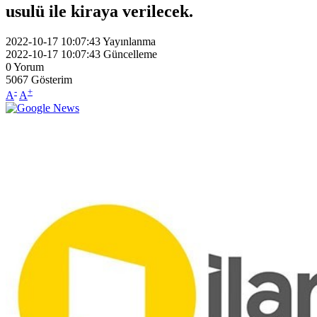
usulü ile kiraya verilecek.
2022-10-17 10:07:43
Yayınlanma
2022-10-17 10:07:43
Güncelleme
0
Yorum
5067
Gösterim
-
+
A
A