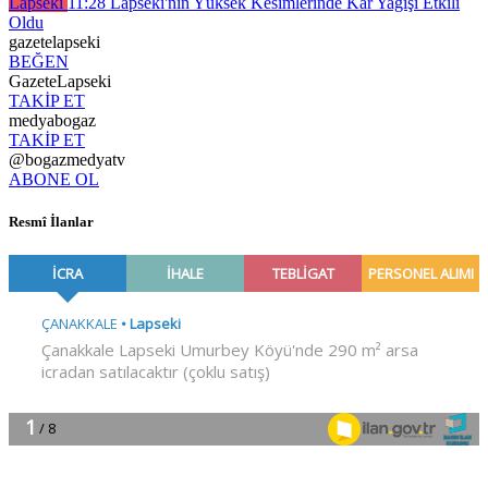
Lapseki
11:28
Lapseki'nin Yüksek Kesimlerinde Kar Yağışı Etkili
Oldu
gazetelapseki
BEĞEN
GazeteLapseki
TAKİP ET
medyabogaz
TAKİP ET
@bogazmedyatv
ABONE OL
Resmî İlanlar