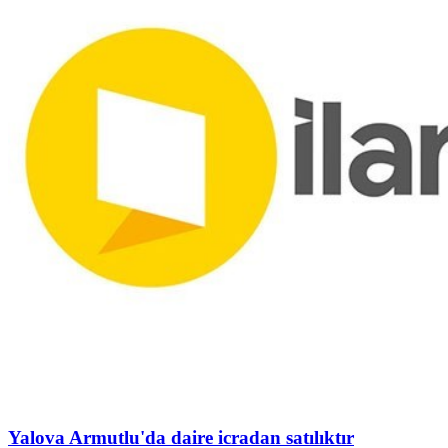
Yalova Armutlu'da daire icradan satılıktır