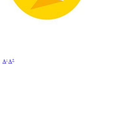
-
+
A
A