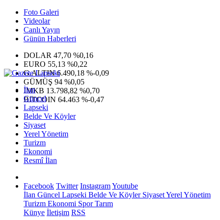
Foto Galeri
Videolar
Canlı Yayın
Günün Haberleri
DOLAR
47,70
%0,16
EURO
55,13
%0,22
G.ALTIN
6.490,18
%-0,09
GÜMÜŞ
94
%0,05
İlan
IMKB
13.798,82
%0,70
Güncel
BITCOIN
64.463
%-0,47
Lapseki
Belde Ve Köyler
Siyaset
Yerel Yönetim
Turizm
Ekonomi
Resmî İlan
Facebook
Twitter
Instagram
Youtube
İlan
Güncel
Lapseki
Belde Ve Köyler
Siyaset
Yerel Yönetim
Turizm
Ekonomi
Spor
Tarım
Künye
İletişim
RSS