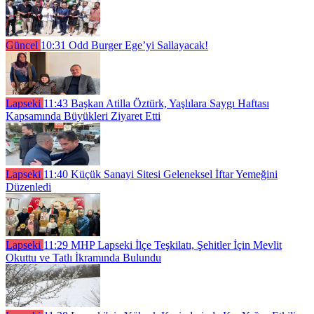
Güncel
10:31
Odd Burger Ege’yi Sallayacak!
Lapseki
11:43
Başkan Atilla Öztürk, Yaşlılara Saygı Haftası
Kapsamında Büyükleri Ziyaret Etti
Lapseki
11:40
Küçük Sanayi Sitesi Geleneksel İftar Yemeğini
Düzenledi
Lapseki
11:29
MHP Lapseki İlçe Teşkilatı, Şehitler İçin Mevlit
Okuttu ve Tatlı İkramında Bulundu