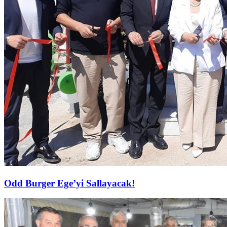
Odd Burger Ege’yi Sallayacak!