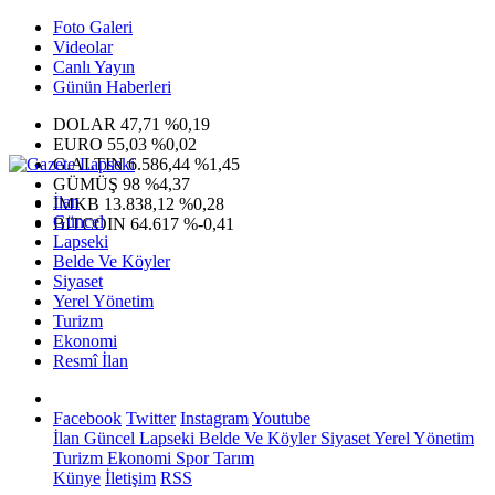
Foto Galeri
Videolar
Canlı Yayın
Günün Haberleri
DOLAR
47,71
%0,19
EURO
55,03
%0,02
G.ALTIN
6.586,44
%1,45
GÜMÜŞ
98
%4,37
İlan
IMKB
13.838,12
%0,28
Güncel
BITCOIN
64.617
%-0,41
Lapseki
Belde Ve Köyler
Siyaset
Yerel Yönetim
Turizm
Ekonomi
Resmî İlan
Facebook
Twitter
Instagram
Youtube
İlan
Güncel
Lapseki
Belde Ve Köyler
Siyaset
Yerel Yönetim
Turizm
Ekonomi
Spor
Tarım
Künye
İletişim
RSS