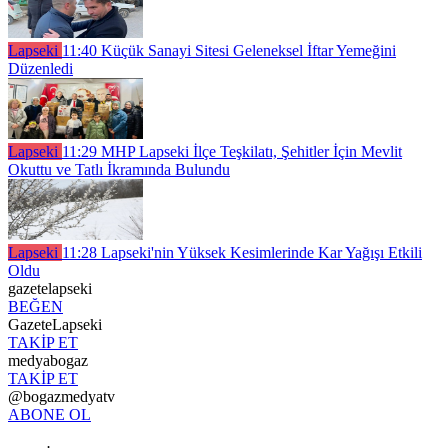
Lapseki
11:40
Küçük Sanayi Sitesi Geleneksel İftar Yemeğini
Düzenledi
Lapseki
11:29
MHP Lapseki İlçe Teşkilatı, Şehitler İçin Mevlit
Okuttu ve Tatlı İkramında Bulundu
Lapseki
11:28
Lapseki'nin Yüksek Kesimlerinde Kar Yağışı Etkili
Oldu
gazetelapseki
BEĞEN
GazeteLapseki
TAKİP ET
medyabogaz
TAKİP ET
@bogazmedyatv
ABONE OL