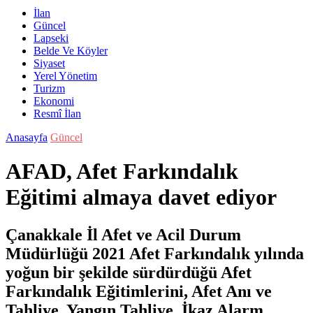
İlan
Güncel
Lapseki
Belde Ve Köyler
Siyaset
Yerel Yönetim
Turizm
Ekonomi
Resmî İlan
Anasayfa
Güncel
AFAD, Afet Farkındalık
Eğitimi almaya davet ediyor
Çanakkale İl Afet ve Acil Durum
Müdürlüğü 2021 Afet Farkındalık yılında
yoğun bir şekilde sürdürdüğü Afet
Farkındalık Eğitimlerini, Afet Anı ve
Tahliye, Yangın Tahliye, İkaz Alarm