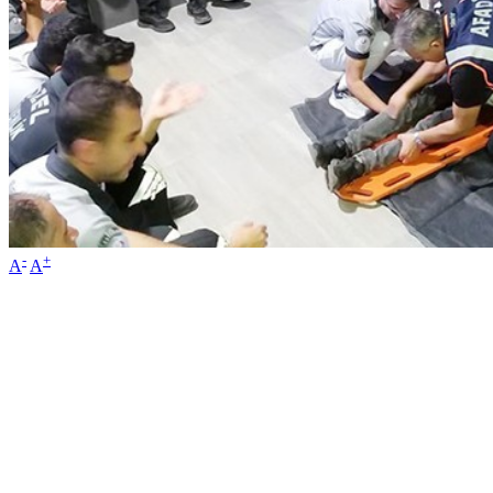
-
+
A
A