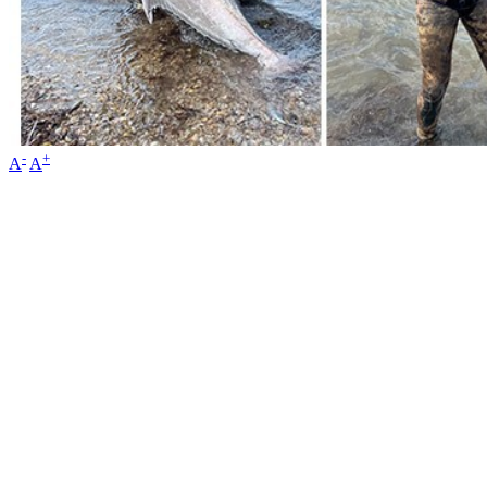
-
+
A
A