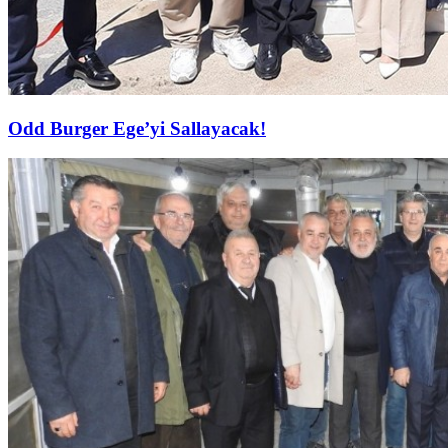
Odd Burger Ege’yi Sallayacak!