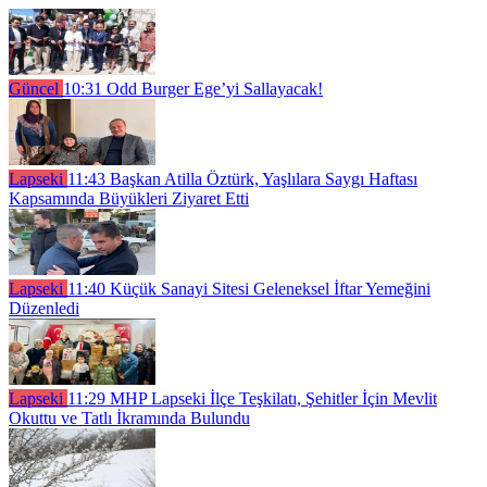
Güncel
10:31
Odd Burger Ege’yi Sallayacak!
Lapseki
11:43
Başkan Atilla Öztürk, Yaşlılara Saygı Haftası
Kapsamında Büyükleri Ziyaret Etti
Lapseki
11:40
Küçük Sanayi Sitesi Geleneksel İftar Yemeğini
Düzenledi
Lapseki
11:29
MHP Lapseki İlçe Teşkilatı, Şehitler İçin Mevlit
Okuttu ve Tatlı İkramında Bulundu