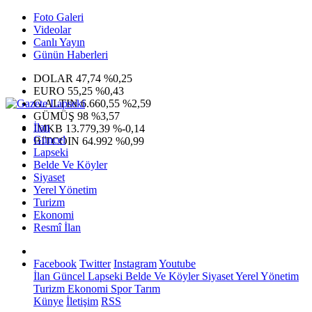
Foto Galeri
Videolar
Canlı Yayın
Günün Haberleri
DOLAR
47,74
%0,25
EURO
55,25
%0,43
G.ALTIN
6.660,55
%2,59
GÜMÜŞ
98
%3,57
İlan
IMKB
13.779,39
%-0,14
Güncel
BITCOIN
64.992
%0,99
Lapseki
Belde Ve Köyler
Siyaset
Yerel Yönetim
Turizm
Ekonomi
Resmî İlan
Facebook
Twitter
Instagram
Youtube
İlan
Güncel
Lapseki
Belde Ve Köyler
Siyaset
Yerel Yönetim
Turizm
Ekonomi
Spor
Tarım
Künye
İletişim
RSS