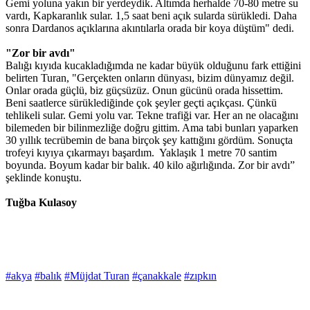
Gemi yoluna yakın bir yerdeydik. Altımda herhalde 70-80 metre su
vardı, Kapkaranlık sular. 1,5 saat beni açık sularda sürükledi. Daha
sonra Dardanos açıklarına akıntılarla orada bir koya düştüm" dedi.
"Zor bir avdı"
Balığı kıyıda kucakladığımda ne kadar büyük olduğunu fark ettiğini
belirten Turan, "Gerçekten onların dünyası, bizim dünyamız değil.
Onlar orada güçlü, biz güçsüzüz. Onun gücünü orada hissettim.
Beni saatlerce sürüklediğinde çok şeyler geçti açıkçası. Çünkü
tehlikeli sular. Gemi yolu var. Tekne trafiği var. Her an ne olacağını
bilemeden bir bilinmezliğe doğru gittim. Ama tabi bunları yaparken
30 yıllık tecrübemin de bana birçok şey kattığını gördüm. Sonuçta
trofeyi kıyıya çıkarmayı başardım. Yaklaşık 1 metre 70 santim
boyunda. Boyum kadar bir balık. 40 kilo ağırlığında. Zor bir avdı”
şeklinde konuştu.
Tuğba Kulasoy
#akya
#balık
#Müjdat Turan
#çanakkale
#zıpkın