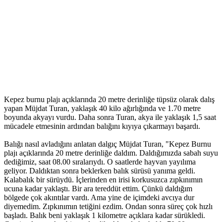
Kepez burnu plajı açıklarında 20 metre derinliğe tüpsüz olarak dalış
yapan Müjdat Turan, yaklaşık 40 kilo ağırlığında ve 1.70 metre
boyunda akyayı vurdu. Daha sonra Turan, akya ile yaklaşık 1,5 saat
mücadele etmesinin ardından balığını kıyıya çıkarmayı başardı.
Balığı nasıl avladığını anlatan dalgıç Müjdat Turan, "Kepez Burnu
plajı açıklarında 20 metre derinliğe daldım. Daldığımızda sabah suyu
dediğimiz, saat 08.00 sıralarıydı. O saatlerde hayvan yayılıma
geliyor. Daldıktan sonra beklerken balık sürüsü yanıma geldi.
Kalabalık bir sürüydü. İçlerinden en irisi korkusuzca zıpkınımın
ucuna kadar yaklaştı. Bir ara tereddüt ettim. Çünkü daldığım
bölgede çok akıntılar vardı. Ama yine de içimdeki avcıya dur
diyemedim. Zıpkınımın tetiğini ezdim. Ondan sonra süreç çok hızlı
başladı. Balık beni yaklaşık 1 kilometre açıklara kadar sürükledi.