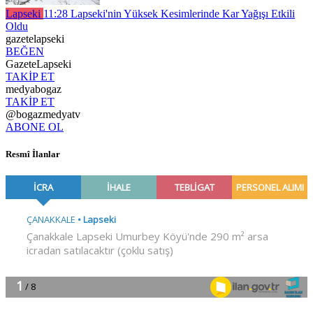
Lapseki
11:28
Lapseki'nin Yüksek Kesimlerinde Kar Yağışı Etkili
Oldu
gazetelapseki
BEĞEN
GazeteLapseki
TAKİP ET
medyabogaz
TAKİP ET
@bogazmedyatv
ABONE OL
Resmî İlanlar