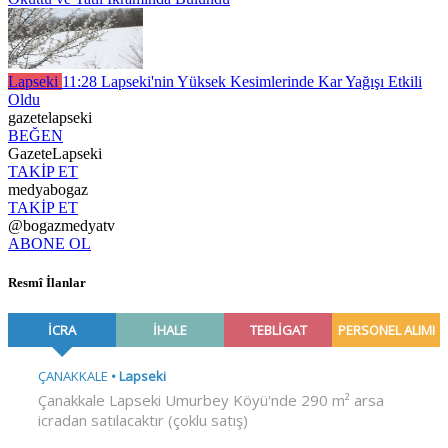
Lapseki
11:28
Lapseki'nin Yüksek Kesimlerinde Kar Yağışı Etkili
Oldu
gazetelapseki
BEĞEN
GazeteLapseki
TAKİP ET
medyabogaz
TAKİP ET
@bogazmedyatv
ABONE OL
Resmî İlanlar