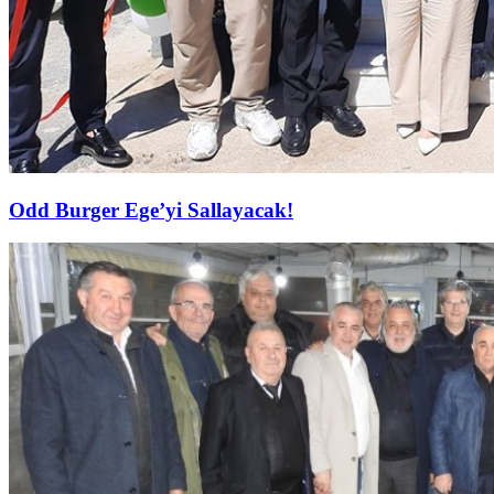
Odd Burger Ege’yi Sallayacak!