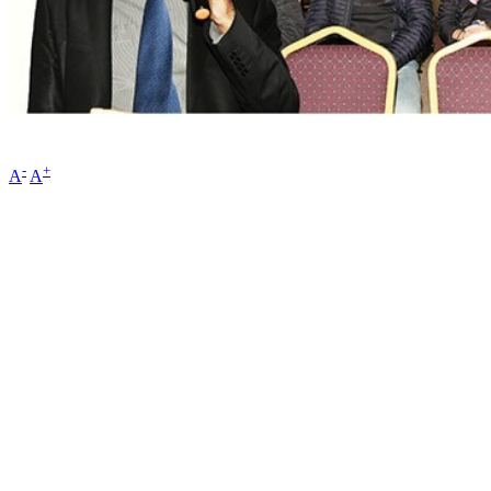
-
+
A
A