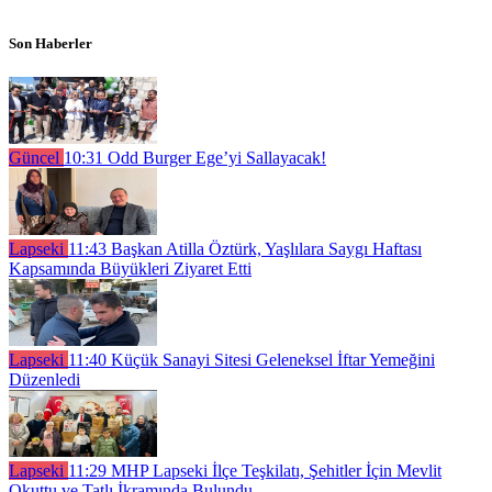
Son Haberler
Güncel
10:31
Odd Burger Ege’yi Sallayacak!
Lapseki
11:43
Başkan Atilla Öztürk, Yaşlılara Saygı Haftası
Kapsamında Büyükleri Ziyaret Etti
Lapseki
11:40
Küçük Sanayi Sitesi Geleneksel İftar Yemeğini
Düzenledi
Lapseki
11:29
MHP Lapseki İlçe Teşkilatı, Şehitler İçin Mevlit
Okuttu ve Tatlı İkramında Bulundu