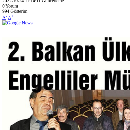
2022-10-24 11:14:11
Güncelleme
0
Yorum
994
Gösterim
-
+
A
A