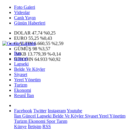
Foto Galeri
Videolar
Canlı Yayın
Günün Haberleri
DOLAR
47,74
%0,25
EURO
55,25
%0,43
G.ALTIN
6.660,55
%2,59
GÜMÜŞ
98
%3,57
İlan
IMKB
13.779,39
%-0,14
Güncel
BITCOIN
64.933
%0,92
Lapseki
Belde Ve Köyler
Siyaset
Yerel Yönetim
Turizm
Ekonomi
Resmî İlan
Facebook
Twitter
Instagram
Youtube
İlan
Güncel
Lapseki
Belde Ve Köyler
Siyaset
Yerel Yönetim
Turizm
Ekonomi
Spor
Tarım
Künye
İletişim
RSS