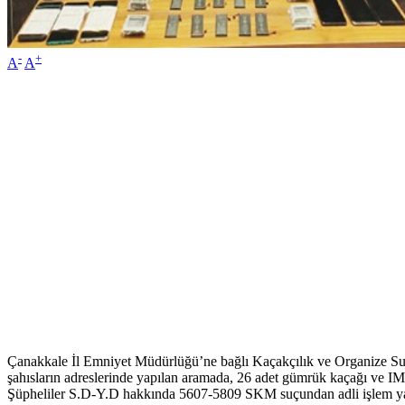
-
+
A
A
Çanakkale İl Emniyet Müdürlüğü’ne bağlı Kaçakçılık ve Organize Suç
şahısların adreslerinde yapılan aramada, 26 adet gümrük kaçağı ve I
Şüpheliler S.D-Y.D hakkında 5607-5809 SKM suçundan adli işlem yapı