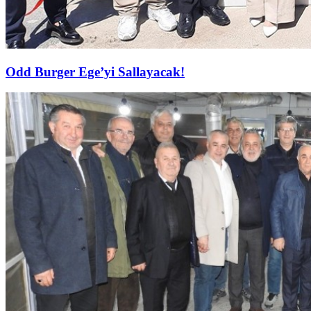
Odd Burger Ege’yi Sallayacak!