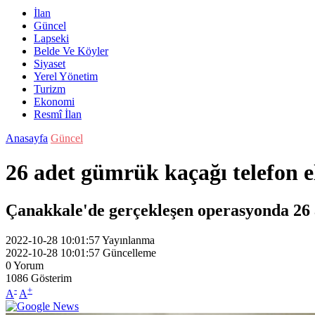
İlan
Güncel
Lapseki
Belde Ve Köyler
Siyaset
Yerel Yönetim
Turizm
Ekonomi
Resmî İlan
Anasayfa
Güncel
26 adet gümrük kaçağı telefon el
Çanakkale'de gerçekleşen operasyonda 26 a
2022-10-28 10:01:57
Yayınlanma
2022-10-28 10:01:57
Güncelleme
0
Yorum
1086
Gösterim
-
+
A
A