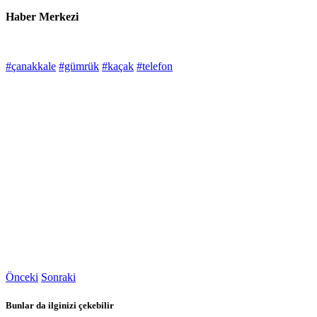
Haber Merkezi
#çanakkale
#gümrük
#kaçak
#telefon
Önceki
Sonraki
Bunlar da ilginizi çekebilir