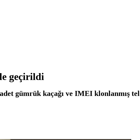
e geçirildi
det gümrük kaçağı ve IMEI klonlanmış tele