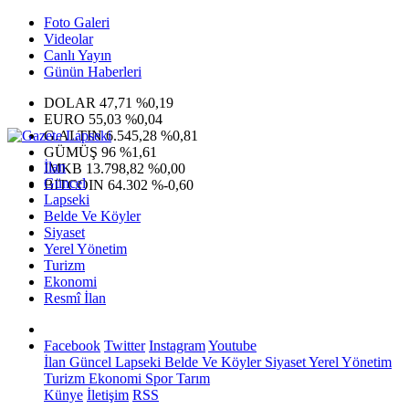
Foto Galeri
Videolar
Canlı Yayın
Günün Haberleri
DOLAR
47,71
%0,19
EURO
55,03
%0,04
G.ALTIN
6.545,28
%0,81
GÜMÜŞ
96
%1,61
İlan
IMKB
13.798,82
%0,00
Güncel
BITCOIN
64.302
%-0,60
Lapseki
Belde Ve Köyler
Siyaset
Yerel Yönetim
Turizm
Ekonomi
Resmî İlan
Facebook
Twitter
Instagram
Youtube
İlan
Güncel
Lapseki
Belde Ve Köyler
Siyaset
Yerel Yönetim
Turizm
Ekonomi
Spor
Tarım
Künye
İletişim
RSS