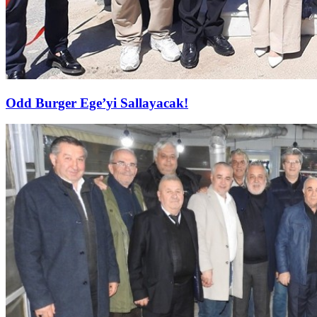
Odd Burger Ege’yi Sallayacak!