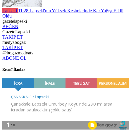
Lapseki
11:28
Lapseki'nin Yüksek Kesimlerinde Kar Yağışı Etkili
Oldu
gazetelapseki
BEĞEN
GazeteLapseki
TAKİP ET
medyabogaz
TAKİP ET
@bogazmedyatv
ABONE OL
Resmî İlanlar