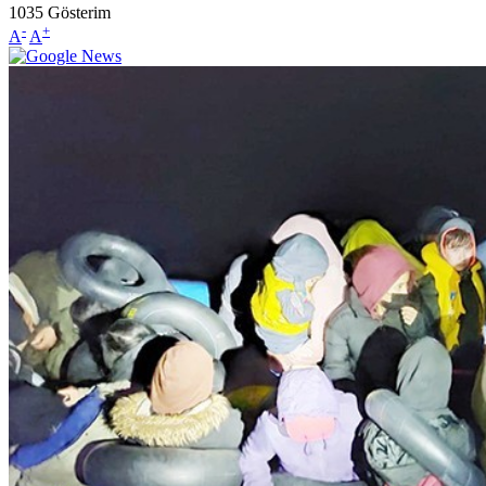
1035
Gösterim
-
+
A
A