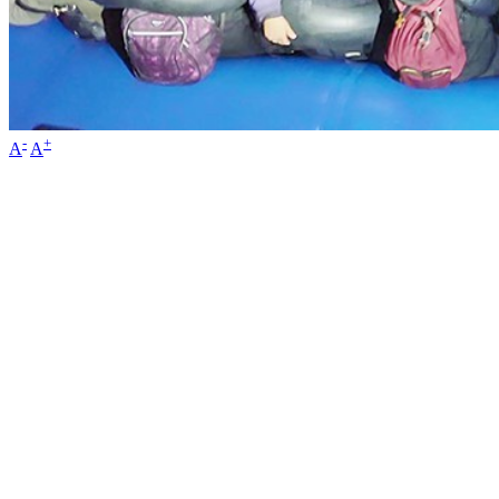
-
+
A
A