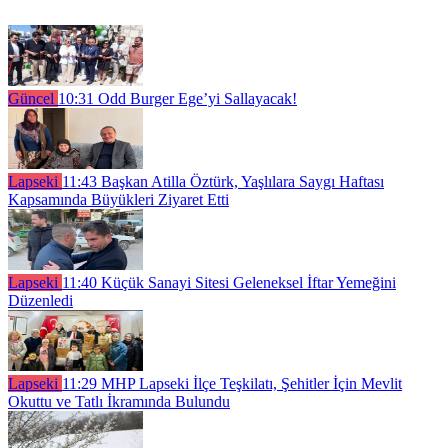
Güncel
10:31
Odd Burger Ege’yi Sallayacak!
Lapseki
11:43
Başkan Atilla Öztürk, Yaşlılara Saygı Haftası
Kapsamında Büyükleri Ziyaret Etti
Lapseki
11:40
Küçük Sanayi Sitesi Geleneksel İftar Yemeğini
Düzenledi
Lapseki
11:29
MHP Lapseki İlçe Teşkilatı, Şehitler İçin Mevlit
Okuttu ve Tatlı İkramında Bulundu