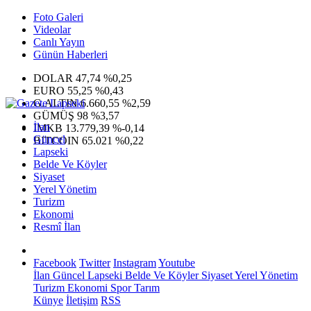
Foto Galeri
Videolar
Canlı Yayın
Günün Haberleri
DOLAR
47,74
%0,25
EURO
55,25
%0,43
G.ALTIN
6.660,55
%2,59
GÜMÜŞ
98
%3,57
İlan
IMKB
13.779,39
%-0,14
Güncel
BITCOIN
65.021
%0,22
Lapseki
Belde Ve Köyler
Siyaset
Yerel Yönetim
Turizm
Ekonomi
Resmî İlan
Facebook
Twitter
Instagram
Youtube
İlan
Güncel
Lapseki
Belde Ve Köyler
Siyaset
Yerel Yönetim
Turizm
Ekonomi
Spor
Tarım
Künye
İletişim
RSS