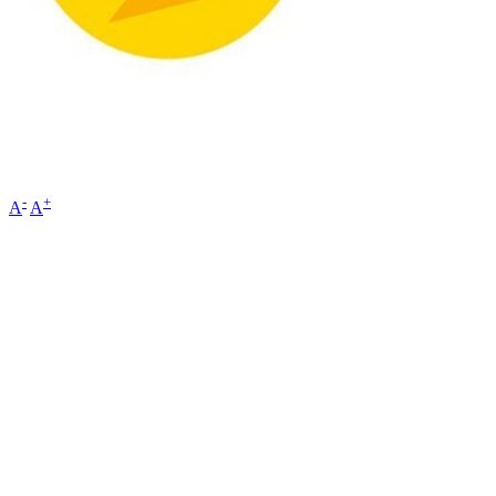
-
+
A
A