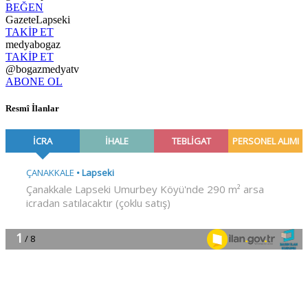
BEĞEN
GazeteLapseki
TAKİP ET
medyabogaz
TAKİP ET
@bogazmedyatv
ABONE OL
Resmî İlanlar