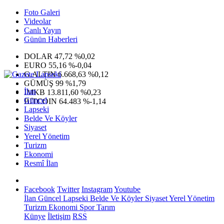
Foto Galeri
Videolar
Canlı Yayın
Günün Haberleri
DOLAR
47,72
%0,02
EURO
55,16
%-0,04
G.ALTIN
6.668,63
%0,12
GÜMÜŞ
99
%1,79
İlan
IMKB
13.811,60
%0,23
Güncel
BITCOIN
64.483
%-1,14
Lapseki
Belde Ve Köyler
Siyaset
Yerel Yönetim
Turizm
Ekonomi
Resmî İlan
Facebook
Twitter
Instagram
Youtube
İlan
Güncel
Lapseki
Belde Ve Köyler
Siyaset
Yerel Yönetim
Turizm
Ekonomi
Spor
Tarım
Künye
İletişim
RSS