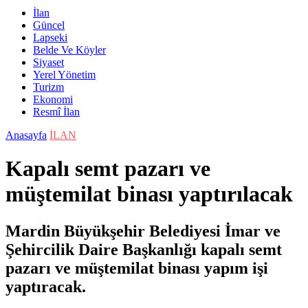
İlan
Güncel
Lapseki
Belde Ve Köyler
Siyaset
Yerel Yönetim
Turizm
Ekonomi
Resmî İlan
Anasayfa
İLAN
Kapalı semt pazarı ve
müştemilat binası yaptırılacak
Mardin Büyükşehir Belediyesi İmar ve
Şehircilik Daire Başkanlığı kapalı semt
pazarı ve müştemilat binası yapım işi
yaptıracak.