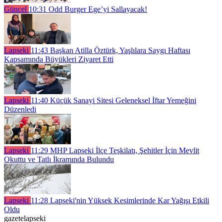
Güncel
10:31
Odd Burger Ege’yi Sallayacak!
Lapseki
11:43
Başkan Atilla Öztürk, Yaşlılara Saygı Haftası
Kapsamında Büyükleri Ziyaret Etti
Lapseki
11:40
Küçük Sanayi Sitesi Geleneksel İftar Yemeğini
Düzenledi
Lapseki
11:29
MHP Lapseki İlçe Teşkilatı, Şehitler İçin Mevlit
Okuttu ve Tatlı İkramında Bulundu
Lapseki
11:28
Lapseki'nin Yüksek Kesimlerinde Kar Yağışı Etkili
Oldu
gazetelapseki