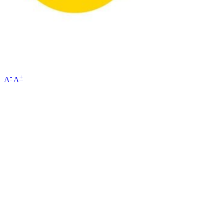
-
+
A
A