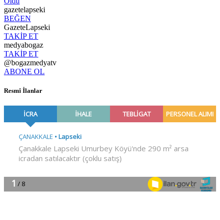
Oldu
gazetelapseki
BEĞEN
GazeteLapseki
TAKİP ET
medyabogaz
TAKİP ET
@bogazmedyatv
ABONE OL
Resmî İlanlar