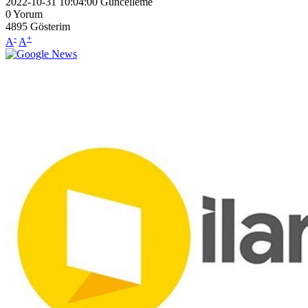
2022-10-31 10:04:00
Güncelleme
0
Yorum
4895
Gösterim
-
+
A
A