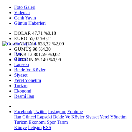
Foto Galeri
Videolar
Canlı Yayın
Günün Haberleri
DOLAR
47,71
%0,18
EURO
55,07
%0,11
G.ALTIN
6.628,32
%2,09
GÜMÜŞ
98
%4,30
İlan
IMKB
13.801,59
%0,02
Güncel
BITCOIN
65.149
%0,99
Lapseki
Belde Ve Köyler
Siyaset
Yerel Yönetim
Turizm
Ekonomi
Resmî İlan
Facebook
Twitter
Instagram
Youtube
İlan
Güncel
Lapseki
Belde Ve Köyler
Siyaset
Yerel Yönetim
Turizm
Ekonomi
Spor
Tarım
Künye
İletişim
RSS