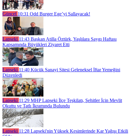
Güncel
10:31
Odd Burger Ege’yi Sallayacak!
Lapseki
11:43
Başkan Atilla Öztürk, Yaşlılara Saygı Haftası
Kapsamında Büyükleri Ziyaret Etti
Lapseki
11:40
Küçük Sanayi Sitesi Geleneksel İftar Yemeğini
Düzenledi
Lapseki
11:29
MHP Lapseki İlçe Teşkilatı, Şehitler İçin Mevlit
Okuttu ve Tatlı İkramında Bulundu
Lapseki
11:28
Lapseki'nin Yüksek Kesimlerinde Kar Yağışı Etkili