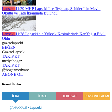
Lapseki
11:29
MHP Lapseki İlçe Teşkilatı, Şehitler İçin Mevlit
Okuttu ve Tatlı İkramında Bulundu
Lapseki
11:28
Lapseki'nin Yüksek Kesimlerinde Kar Yağışı Etkili
Oldu
gazetelapseki
BEĞEN
GazeteLapseki
TAKİP ET
medyabogaz
TAKİP ET
@bogazmedyatv
ABONE OL
Resmî İlanlar