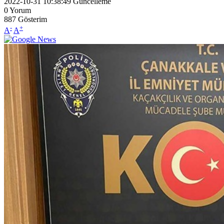
2022-10-31 10:38:49
Güncelleme
0
Yorum
887
Gösterim
-
+
A
A