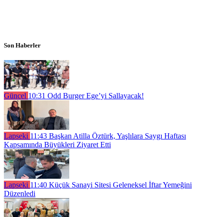
Son Haberler
Güncel
10:31
Odd Burger Ege’yi Sallayacak!
Lapseki
11:43
Başkan Atilla Öztürk, Yaşlılara Saygı Haftası
Kapsamında Büyükleri Ziyaret Etti
Lapseki
11:40
Küçük Sanayi Sitesi Geleneksel İftar Yemeğini
Düzenledi