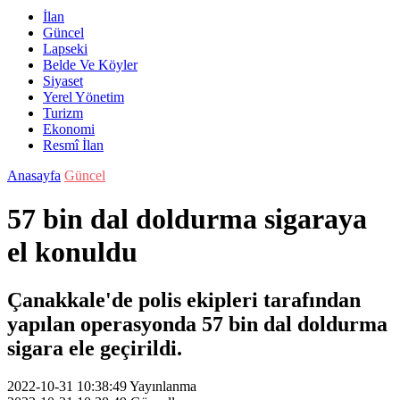
İlan
Güncel
Lapseki
Belde Ve Köyler
Siyaset
Yerel Yönetim
Turizm
Ekonomi
Resmî İlan
Anasayfa
Güncel
57 bin dal doldurma sigaraya
el konuldu
Çanakkale'de polis ekipleri tarafından
yapılan operasyonda 57 bin dal doldurma
sigara ele geçirildi.
2022-10-31 10:38:49
Yayınlanma