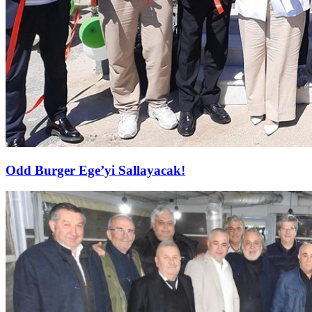
Odd Burger Ege’yi Sallayacak!