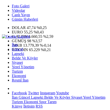
Foto Galeri
Videolar
Canlı Yayın
Günün Haberleri
DOLAR
47,74
%0,25
EURO
55,25
%0,43
G.ALTIN
6.660,55
%2,59
GÜMÜŞ
98
%3,57
İlan
IMKB
13.779,39
%-0,14
Güncel
BITCOIN
65.229
%0,21
Lapseki
Belde Ve Köyler
Siyaset
Yerel Yönetim
Turizm
Ekonomi
Resmî İlan
Facebook
Twitter
Instagram
Youtube
İlan
Güncel
Lapseki
Belde Ve Köyler
Siyaset
Yerel Yönetim
Turizm
Ekonomi
Spor
Tarım
Künye
İletişim
RSS