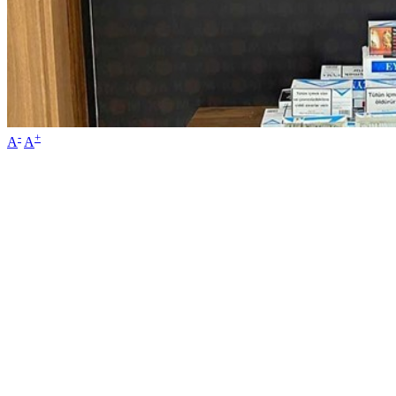
-
+
A
A