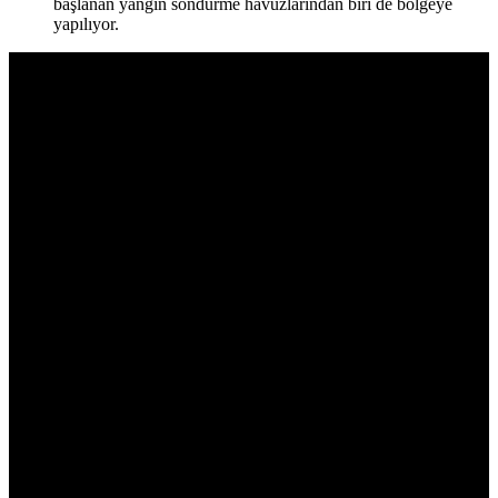
başlanan yangın söndürme havuzlarından biri de bölgeye
yapılıyor.