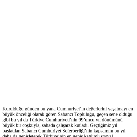
Kurulduğu günden bu yana Cumhuriyet’in değerlerini yaşatmayı en
büyük önceliği olarak gören Sabancı Topluluğu, geçen sene olduğu
gibi bu yıl da Türkiye Cumhuriyeti’nin 99’uncu yıl dönümünü
büyük bir coşkuyla, sahada çalışarak kutladı. Geçtiğimiz yıl
başlatılan Sabancı Cumhuriyet Seferberliği’nin kapsamını bu yıl
daha da genişleterek Türkiye’nin en geniş katılımlı sosyal