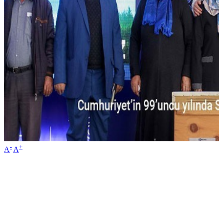
-
+
A
A