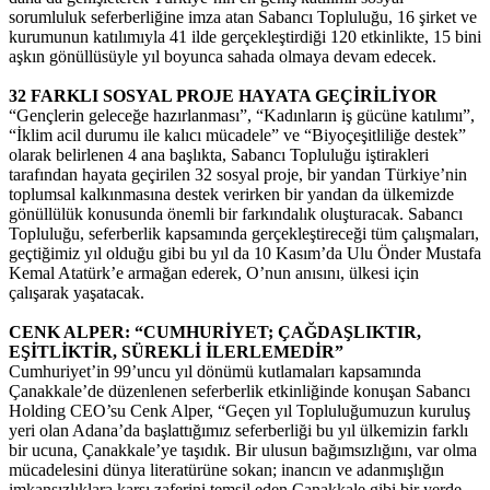
sorumluluk seferberliğine imza atan Sabancı Topluluğu, 16 şirket ve
kurumunun katılımıyla 41 ilde gerçekleştirdiği 120 etkinlikte, 15 bini
aşkın gönüllüsüyle yıl boyunca sahada olmaya devam edecek.
32 FARKLI SOSYAL PROJE HAYATA GEÇİRİLİYOR
“Gençlerin geleceğe hazırlanması”, “Kadınların iş gücüne katılımı”,
“İklim acil durumu ile kalıcı mücadele” ve “Biyoçeşitliliğe destek”
olarak belirlenen 4 ana başlıkta, Sabancı Topluluğu iştirakleri
tarafından hayata geçirilen 32 sosyal proje, bir yandan Türkiye’nin
toplumsal kalkınmasına destek verirken bir yandan da ülkemizde
gönüllülük konusunda önemli bir farkındalık oluşturacak. Sabancı
Topluluğu, seferberlik kapsamında gerçekleştireceği tüm çalışmaları,
geçtiğimiz yıl olduğu gibi bu yıl da 10 Kasım’da Ulu Önder Mustafa
Kemal Atatürk’e armağan ederek, O’nun anısını, ülkesi için
çalışarak yaşatacak.
CENK ALPER: “CUMHURİYET; ÇAĞDAŞLIKTIR,
EŞİTLİKTİR, SÜREKLİ İLERLEMEDİR”
Cumhuriyet’in 99’uncu yıl dönümü kutlamaları kapsamında
Çanakkale’de düzenlenen seferberlik etkinliğinde konuşan Sabancı
Holding CEO’su Cenk Alper, “Geçen yıl Topluluğumuzun kuruluş
yeri olan Adana’da başlattığımız seferberliği bu yıl ülkemizin farklı
bir ucuna, Çanakkale’ye taşıdık. Bir ulusun bağımsızlığını, var olma
mücadelesini dünya literatürüne sokan; inancın ve adanmışlığın
imkansızlıklara karşı zaferini temsil eden Çanakkale gibi bir yerde,