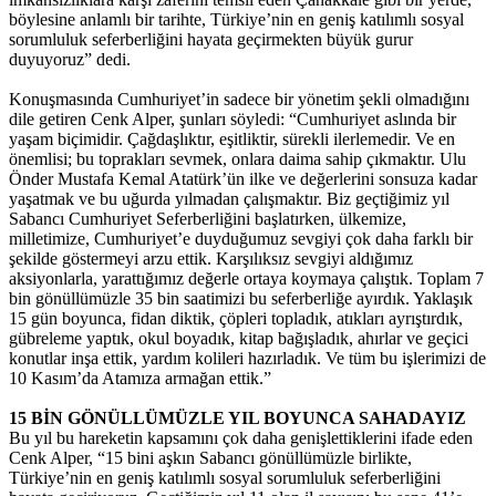
böylesine anlamlı bir tarihte, Türkiye’nin en geniş katılımlı sosyal
sorumluluk seferberliğini hayata geçirmekten büyük gurur
duyuyoruz” dedi.
Konuşmasında Cumhuriyet’in sadece bir yönetim şekli olmadığını
dile getiren Cenk Alper, şunları söyledi: “Cumhuriyet aslında bir
yaşam biçimidir. Çağdaşlıktır, eşitliktir, sürekli ilerlemedir. Ve en
önemlisi; bu toprakları sevmek, onlara daima sahip çıkmaktır. Ulu
Önder Mustafa Kemal Atatürk’ün ilke ve değerlerini sonsuza kadar
yaşatmak ve bu uğurda yılmadan çalışmaktır. Biz geçtiğimiz yıl
Sabancı Cumhuriyet Seferberliğini başlatırken, ülkemize,
milletimize, Cumhuriyet’e duyduğumuz sevgiyi çok daha farklı bir
şekilde göstermeyi arzu ettik. Karşılıksız sevgiyi aldığımız
aksiyonlarla, yarattığımız değerle ortaya koymaya çalıştık. Toplam 7
bin gönüllümüzle 35 bin saatimizi bu seferberliğe ayırdık. Yaklaşık
15 gün boyunca, fidan diktik, çöpleri topladık, atıkları ayrıştırdık,
gübreleme yaptık, okul boyadık, kitap bağışladık, ahırlar ve geçici
konutlar inşa ettik, yardım kolileri hazırladık. Ve tüm bu işlerimizi de
10 Kasım’da Atamıza armağan ettik.”
15 BİN GÖNÜLLÜMÜZLE YIL BOYUNCA SAHADAYIZ
Bu yıl bu hareketin kapsamını çok daha genişlettiklerini ifade eden
Cenk Alper, “15 bini aşkın Sabancı gönüllümüzle birlikte,
Türkiye’nin en geniş katılımlı sosyal sorumluluk seferberliğini