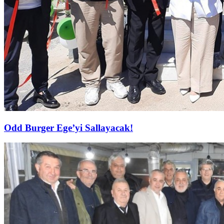
Odd Burger Ege’yi Sallayacak!