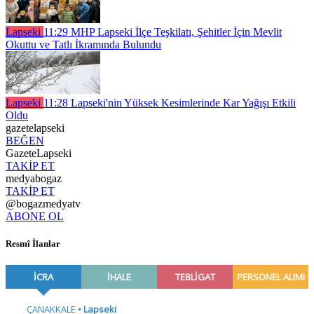
Lapseki
11:29
MHP Lapseki İlçe Teşkilatı, Şehitler İçin Mevlit
Okuttu ve Tatlı İkramında Bulundu
Lapseki
11:28
Lapseki'nin Yüksek Kesimlerinde Kar Yağışı Etkili
Oldu
gazetelapseki
BEĞEN
GazeteLapseki
TAKİP ET
medyabogaz
TAKİP ET
@bogazmedyatv
ABONE OL
Resmî İlanlar