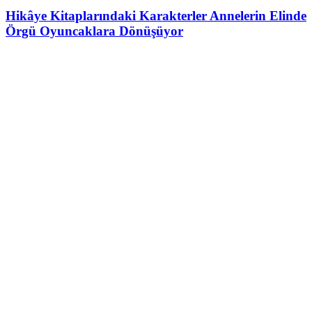
Hikâye Kitaplarındaki Karakterler Annelerin Elinde
Örgü Oyuncaklara Dönüşüyor