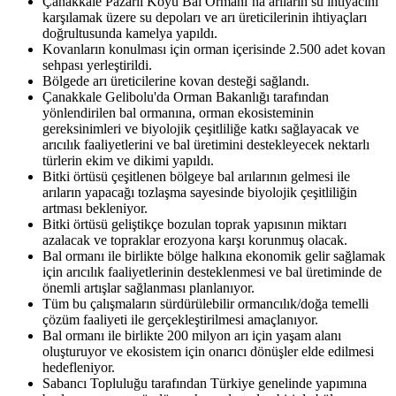
Çanakkale Pazarlı Köyü Bal Ormanı’na arıların su ihtiyacını
karşılamak üzere su depoları ve arı üreticilerinin ihtiyaçları
doğrultusunda kamelya yapıldı.
Kovanların konulması için orman içerisinde 2.500 adet kovan
sehpası yerleştirildi.
Bölgede arı üreticilerine kovan desteği sağlandı.
Çanakkale Gelibolu'da Orman Bakanlığı tarafından
yönlendirilen bal ormanına, orman ekosisteminin
gereksinimleri ve biyolojik çeşitliliğe katkı sağlayacak ve
arıcılık faaliyetlerini ve bal üretimini destekleyecek nektarlı
türlerin ekim ve dikimi yapıldı.
Bitki örtüsü çeşitlenen bölgeye bal arılarının gelmesi ile
arıların yapacağı tozlaşma sayesinde biyolojik çeşitliliğin
artması bekleniyor.
Bitki örtüsü geliştikçe bozulan toprak yapısının miktarı
azalacak ve topraklar erozyona karşı korunmuş olacak.
Bal ormanı ile birlikte bölge halkına ekonomik gelir sağlamak
için arıcılık faaliyetlerinin desteklenmesi ve bal üretiminde de
önemli artışlar sağlanması planlanıyor.
Tüm bu çalışmaların sürdürülebilir ormancılık/doğa temelli
çözüm faaliyeti ile gerçekleştirilmesi amaçlanıyor.
Bal ormanı ile birlikte 200 milyon arı için yaşam alanı
oluşturuyor ve ekosistem için onarıcı dönüşler elde edilmesi
hedefleniyor.
Sabancı Topluluğu tarafından Türkiye genelinde yapımına