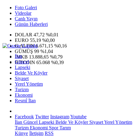
Foto Galeri
Videolar
Canlı Yayın
Günün Haberleri
DOLAR
47,72
%0,01
EURO
55,19
%0,00
G.ALTIN
6.671,15
%0,16
GÜMÜŞ
99
%1,04
İlan
IMKB
13.888,65
%0,79
Güncel
BITCOIN
65.068
%0,39
Lapseki
Belde Ve Köyler
Siyaset
Yerel Yönetim
Turizm
Ekonomi
Resmî İlan
Facebook
Twitter
Instagram
Youtube
İlan
Güncel
Lapseki
Belde Ve Köyler
Siyaset
Yerel Yönetim
Turizm
Ekonomi
Spor
Tarım
Künye
İletişim
RSS