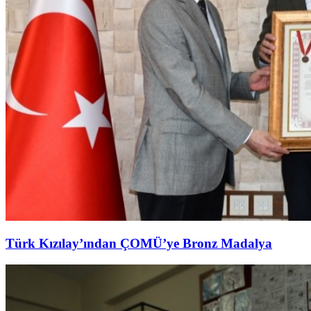
Türk Kızılay’ından ÇOMÜ’ye Bronz Madalya