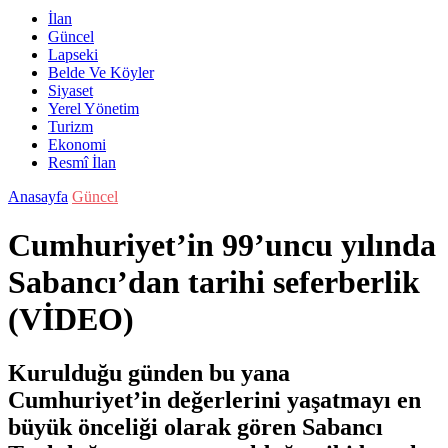
İlan
Güncel
Lapseki
Belde Ve Köyler
Siyaset
Yerel Yönetim
Turizm
Ekonomi
Resmî İlan
Anasayfa
Güncel
Cumhuriyet’in 99’uncu yılında
Sabancı’dan tarihi seferberlik
(VİDEO)
Kurulduğu günden bu yana
Cumhuriyet’in değerlerini yaşatmayı en
büyük önceliği olarak gören Sabancı