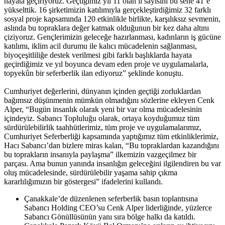
hayata geçiriyoruz. Geçtiğimiz yıl 11 olan il sayısını bu sene 41’e
yükselttik. 16 şirketimizin katılımıyla gerçekleştirdiğimiz 32 farklı
sosyal proje kapsamında 120 etkinlikle birlikte, karşılıksız sevmenin,
aslında bu topraklara değer katmak olduğunun bir kez daha altını
çiziyoruz. Gençlerimizin geleceğe hazırlanması, kadınların iş gücüne
katılımı, iklim acil durumu ile kalıcı mücadelenin sağlanması,
biyoçeşitliliğe destek verilmesi gibi farklı başlıklarda hayata
geçirdiğimiz ve yıl boyunca devam eden proje ve uygulamalarla,
topyekûn bir seferberlik ilan ediyoruz” şeklinde konuştu.
Cumhuriyet değerlerini, dünyanın içinden geçtiği zorluklardan
bağımsız düşünmenin mümkün olmadığını sözlerine ekleyen Cenk
Alper, “Bugün insanlık olarak yeni bir var olma mücadelesinin
içindeyiz. Sabancı Topluluğu olarak, ortaya koyduğumuz tüm
sürdürülebilirlik taahhütlerimiz, tüm proje ve uygulamalarımız,
Cumhuriyet Seferberliği kapsamında yaptığımız tüm etkinliklerimiz,
Hacı Sabancı’dan bizlere miras kalan, “Bu topraklardan kazandığını
bu toprakların insanıyla paylaşma” ilkemizin vazgeçilmez bir
parçası. Ama bunun yanında insanlığın geleceğini ilgilendiren bu var
oluş mücadelesinde, sürdürülebilir yaşama sahip çıkma
kararlılığımızın bir göstergesi” ifadelerini kullandı.
Çanakkale’de düzenlenen seferberlik basın toplantısına
Sabancı Holding CEO’su Cenk Alper liderliğinde, yüzlerce
Sabancı Gönüllüsünün yanı sıra bölge halkı da katıldı.