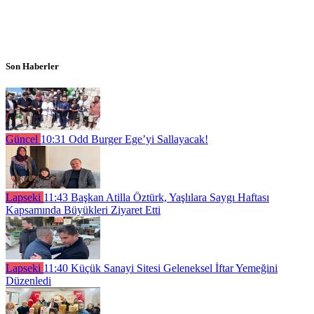
Son Haberler
Güncel
10:31
Odd Burger Ege’yi Sallayacak!
Lapseki
11:43
Başkan Atilla Öztürk, Yaşlılara Saygı Haftası
Kapsamında Büyükleri Ziyaret Etti
Lapseki
11:40
Küçük Sanayi Sitesi Geleneksel İftar Yemeğini
Düzenledi