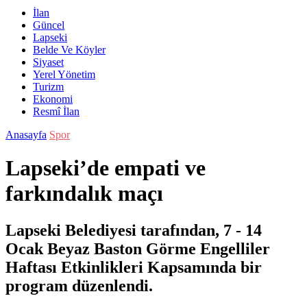
İlan
Güncel
Lapseki
Belde Ve Köyler
Siyaset
Yerel Yönetim
Turizm
Ekonomi
Resmî İlan
Anasayfa
Spor
Lapseki’de empati ve
farkındalık maçı
Lapseki Belediyesi tarafından, 7 - 14
Ocak Beyaz Baston Görme Engelliler
Haftası Etkinlikleri Kapsamında bir
program düzenlendi.