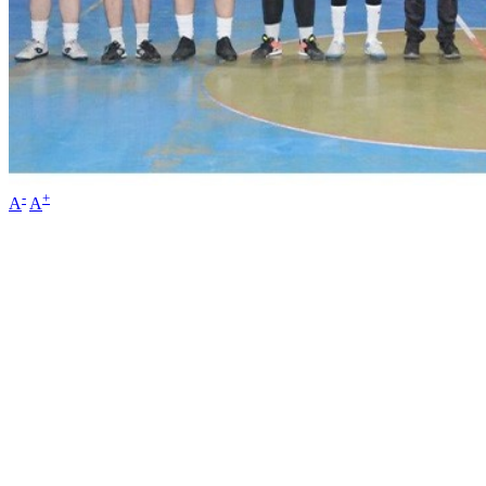
-
+
A
A