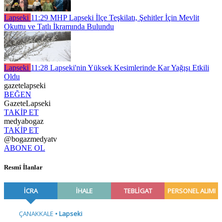
Lapseki
11:29
MHP Lapseki İlçe Teşkilatı, Şehitler İçin Mevlit
Okuttu ve Tatlı İkramında Bulundu
Lapseki
11:28
Lapseki'nin Yüksek Kesimlerinde Kar Yağışı Etkili
Oldu
gazetelapseki
BEĞEN
GazeteLapseki
TAKİP ET
medyabogaz
TAKİP ET
@bogazmedyatv
ABONE OL
Resmî İlanlar