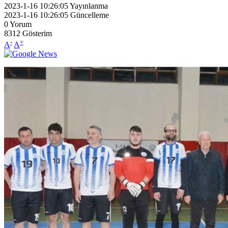
2023-1-16 10:26:05
Yayınlanma
2023-1-16 10:26:05
Güncelleme
0
Yorum
8312
Gösterim
-
+
A
A