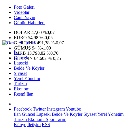
Foto Galeri
Videolar
Canlı Yayın
Günün Haberleri
DOLAR
47,60
%0,07
EURO
54,98
%-0,05
G.ALTIN
6.491,38
%-0,07
GÜMÜŞ
94
%-1,09
İlan
IMKB
13.798,82
%0,70
Güncel
BITCOIN
64.602
%-0,25
Lapseki
Belde Ve Köyler
Siyaset
Yerel Yönetim
Turizm
Ekonomi
Resmî İlan
Facebook
Twitter
Instagram
Youtube
İlan
Güncel
Lapseki
Belde Ve Köyler
Siyaset
Yerel Yönetim
Turizm
Ekonomi
Spor
Tarım
Künye
İletişim
RSS