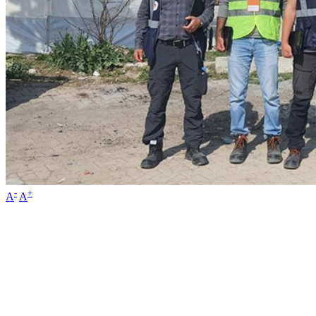
-
+
A
A