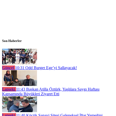
Son Haberler
Güncel
10:31
Odd Burger Ege’yi Sallayacak!
Lapseki
11:43
Başkan Atilla Öztürk, Yaşlılara Saygı Haftası
Kapsamında Büyükleri Ziyaret Etti
Lapseki
11:40
Küçük Sanayi Sitesi Geleneksel İftar Yemeğini