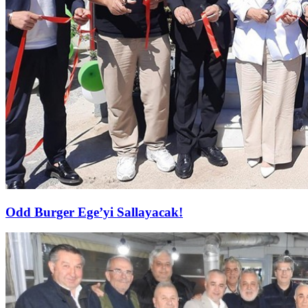
Odd Burger Ege’yi Sallayacak!