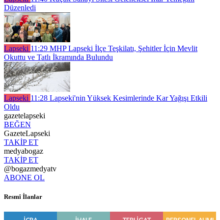
Düzenledi
Lapseki
11:29
MHP Lapseki İlçe Teşkilatı, Şehitler İçin Mevlit
Okuttu ve Tatlı İkramında Bulundu
Lapseki
11:28
Lapseki'nin Yüksek Kesimlerinde Kar Yağışı Etkili
Oldu
gazetelapseki
BEĞEN
GazeteLapseki
TAKİP ET
medyabogaz
TAKİP ET
@bogazmedyatv
ABONE OL
Resmî İlanlar