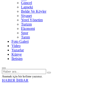
Güncel
Lapseki
Belde Ve Köyler
Siyaset
Yerel Yönetim
Turizm
Ekonomi
Spor
Tarım
Foto Galeri
Video
Yazarlar
Künye
İletişim
Aramak için bir kelime yazınız.
HABER İHBAR