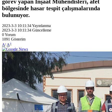
görev yapan İnşaat Mühendisleri, afet
bölgesinde hasar tespit çalışmalarında
bulunuyor.
2023-3-3 10:11:34
Yayınlanma
2023-3-3 10:11:34
Güncelleme
0
Yorum
1091
Gösterim
-
+
A
A