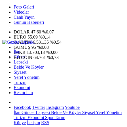
Foto Galeri
Videolar
Canlı Yayın
Günün Haberleri
DOLAR
47,60
%0,07
EURO
55,09
%0,14
G.ALTIN
6.531,35
%0,54
GÜMÜŞ
95
%0,08
İlan
IMKB
13.703,13
%0,00
Güncel
BITCOIN
64.761
%0,73
Lapseki
Belde Ve Köyler
Siyaset
Yerel Yönetim
Turizm
Ekonomi
Resmî İlan
Facebook
Twitter
Instagram
Youtube
İlan
Güncel
Lapseki
Belde Ve Köyler
Siyaset
Yerel Yönetim
Turizm
Ekonomi
Spor
Tarım
Künye
İletişim
RSS