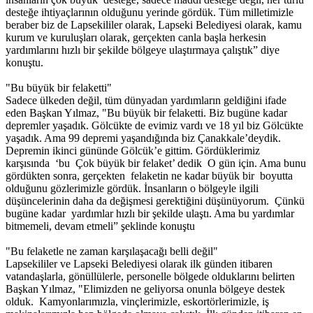
desteğe ihtiyaçlarının olduğunu yerinde gördük. Tüm milletimizle
beraber biz de Lapsekililer olarak, Lapseki Belediyesi olarak, kamu
kurum ve kuruluşları olarak, gerçekten canla başla herkesin
yardımlarını hızlı bir şekilde bölgeye ulaştırmaya çalıştık” diye
konuştu.
"Bu büyük bir felaketti"
Sadece ülkeden değil, tüm dünyadan yardımların geldiğini ifade
eden Başkan Yılmaz, "Bu büyük bir felaketti. Biz bugüne kadar
depremler yaşadık. Gölcükte de evimiz vardı ve 18 yıl biz Gölcükte
yaşadık. Ama 99 depremi yaşandığında biz Çanakkale’deydik.
Depremin ikinci gününde Gölcük’e gittim. Gördüklerimiz
karşısında ‘bu Çok büyük bir felaket’ dedik O gün için. Ama bunu
gördükten sonra, gerçekten felaketin ne kadar büyük bir boyutta
olduğunu gözlerimizle gördük. İnsanların o bölgeyle ilgili
düşüncelerinin daha da değişmesi gerektiğini düşünüyorum. Çünkü
bugüne kadar yardımlar hızlı bir şekilde ulaştı. Ama bu yardımlar
bitmemeli, devam etmeli” şeklinde konuştu
"Bu felaketle ne zaman karşılaşacağı belli değil"
Lapsekililer ve Lapseki Belediyesi olarak ilk günden itibaren
vatandaşlarla, gönüllülerle, personelle bölgede olduklarını belirten
Başkan Yılmaz, "Elimizden ne geliyorsa onunla bölgeye destek
olduk. Kamyonlarımızla, vinçlerimizle, eskortörlerimizle, iş