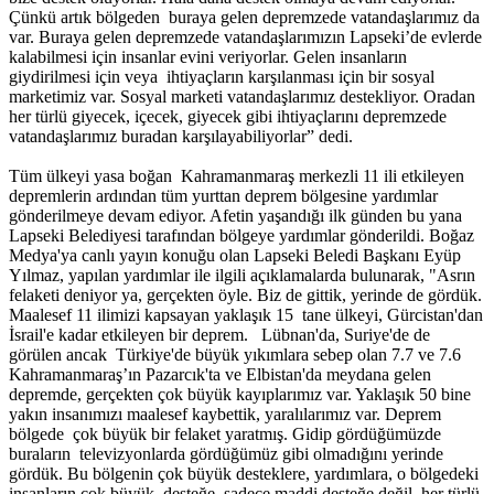
Çünkü artık bölgeden buraya gelen depremzede vatandaşlarımız da
var. Buraya gelen depremzede vatandaşlarımızın Lapseki’de evlerde
kalabilmesi için insanlar evini veriyorlar. Gelen insanların
giydirilmesi için veya ihtiyaçların karşılanması için bir sosyal
marketimiz var. Sosyal marketi vatandaşlarımız destekliyor. Oradan
her türlü giyecek, içecek, giyecek gibi ihtiyaçlarını depremzede
vatandaşlarımız buradan karşılayabiliyorlar” dedi.
Tüm ülkeyi yasa boğan Kahramanmaraş merkezli 11 ili etkileyen
depremlerin ardından tüm yurttan deprem bölgesine yardımlar
gönderilmeye devam ediyor. Afetin yaşandığı ilk günden bu yana
Lapseki Belediyesi tarafından bölgeye yardımlar gönderildi. Boğaz
Medya'ya canlı yayın konuğu olan Lapseki Beledi Başkanı Eyüp
Yılmaz, yapılan yardımlar ile ilgili açıklamalarda bulunarak, "Asrın
felaketi deniyor ya, gerçekten öyle. Biz de gittik, yerinde de gördük.
Maalesef 11 ilimizi kapsayan yaklaşık 15 tane ülkeyi, Gürcistan'dan
İsrail'e kadar etkileyen bir deprem. Lübnan'da, Suriye'de de
görülen ancak Türkiye'de büyük yıkımlara sebep olan 7.7 ve 7.6
Kahramanmaraş’ın Pazarcık'ta ve Elbistan'da meydana gelen
depremde, gerçekten çok büyük kayıplarımız var. Yaklaşık 50 bine
yakın insanımızı maalesef kaybettik, yaralılarımız var. Deprem
bölgede çok büyük bir felaket yaratmış. Gidip gördüğümüzde
buraların televizyonlarda gördüğümüz gibi olmadığını yerinde
gördük. Bu bölgenin çok büyük desteklere, yardımlara, o bölgedeki
insanların çok büyük desteğe, sadece maddi desteğe değil, her türlü