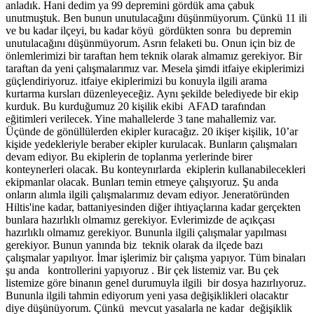
anladık. Hani dedim ya 99 depremini gördük ama çabuk
unutmuştuk. Ben bunun unutulacağını düşünmüyorum. Çünkü 11 ili
ve bu kadar ilçeyi, bu kadar köyü gördükten sonra bu depremin
unutulacağını düşünmüyorum. Asrın felaketi bu. Onun için biz de
önlemlerimizi bir taraftan hem teknik olarak almamız gerekiyor. Bir
taraftan da yeni çalışmalarımız var. Mesela şimdi itfaiye ekiplerimizi
güçlendiriyoruz. itfaiye ekiplerimizi bu konuyla ilgili arama
kurtarma kursları düzenleyeceğiz. Aynı şekilde belediyede bir ekip
kurduk. Bu kurduğumuz 20 kişilik ekibi AFAD tarafından
eğitimleri verilecek. Yine mahallelerde 3 tane mahallemiz var.
Üçünde de gönüllülerden ekipler kuracağız. 20 ikişer kişilik, 10’ar
kişide yedekleriyle beraber ekipler kurulacak. Bunların çalışmaları
devam ediyor. Bu ekiplerin de toplanma yerlerinde birer
konteynerleri olacak. Bu konteynırlarda ekiplerin kullanabilecekleri
ekipmanlar olacak. Bunları temin etmeye çalışıyoruz. Şu anda
onların alımla ilgili çalışmalarımız devam ediyor. Jeneratöründen
Hiltis'ine kadar, battaniyesinden diğer ihtiyaçlarına kadar gerçekten
bunlara hazırlıklı olmamız gerekiyor. Evlerimizde de açıkçası
hazırlıklı olmamız gerekiyor. Bununla ilgili çalışmalar yapılması
gerekiyor. Bunun yanında biz teknik olarak da ilçede bazı
çalışmalar yapılıyor. İmar işlerimiz bir çalışma yapıyor. Tüm binaları
şu anda kontrollerini yapıyoruz . Bir çek listemiz var. Bu çek
listemize göre binanın genel durumuyla ilgili bir dosya hazırlıyoruz.
Bununla ilgili tahmin ediyorum yeni yasa değişiklikleri olacaktır
diye düşünüyorum. Çünkü mevcut yasalarla ne kadar değişiklik