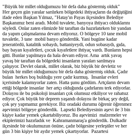
"Büyük bir millet olduğumuzu bir defa daha göstermiş olduk"
Her geçen gün yaralar sarılırken bölgedeki ihtiyaçların da değiştiğini
ifade eden Başkan Yılmaz, "Hatay'ın Payas ilçesinden Belediye
Başkanımız beni aradı. Mobil tuvalete, banyoya ihtiyacı olduklarını
söyledi. Onlar zaten elimizde bir taraftan da hazırlatırken bir yandan
da yapım çalışmalarına devam ediyoruz. O bölgeye 10 tane mobil
tuvaletle, 3 tane mobil banyo gönderdik. Yani bugüne kadar
jeneratördü, katalitik sobaydı, battaniyeydi, odun sobasıydı, gıda,
bay bayan kıyafetleri, çocuk kıyafetlere ihtiyaç vardı. Bunların hepsi
gitti. Bunlar yapılmaya da hala devam ediyor. Ama artık yavaş
yavaş bir taraftan da bölgedeki insanların yaraları sarılmaya
çalışıyor. Devlet olarak, millet olarak, biz büyük bir devletiz ve
büyük bir millet olduğumuzu bir defa daha göstermiş olduk. Çadır
bulan herkes boş bulduğu yere çadır kurmuş. İnsanlar evleri
içerisinde kalamıyorlar zaten. Hatta şunu gördüm. Artçıların devam
ettiği bölgede insanlar her artçı olduğunda çadırlarını terk ediyorlar.
Dolayısı ile bu psikoloji insanları çok olumsuz etkiliyor ve rahatsız
ediyor. Çok büyük bir deprem yaşandı dolayısı ile birkaç şey değil,
çok şey yapmamız gerekiyor. Biz oradaki durumu öğrenir öğrenmez
aşevimizi bölgeye gönderdik. Lapseki Belediyesinin aşevi ile 3 bin
kişiye kadar yemek çıkartabiliyoruz. Bu aşevimizi malzemeler ve
ekiplerimizi hazırladık ve Kahramanmaraş'a gönderdik. Dulkadir
ilçesinde bir okulumuzun önüne, çadır bölgesine yerleştiler ve her
gün 3 bin kişiye bir aydır yemek çıkartıyorlar. Pazartesi