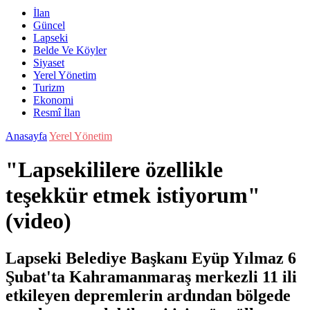
İlan
Güncel
Lapseki
Belde Ve Köyler
Siyaset
Yerel Yönetim
Turizm
Ekonomi
Resmî İlan
Anasayfa
Yerel Yönetim
"Lapsekililere özellikle
teşekkür etmek istiyorum"
(video)
Lapseki Belediye Başkanı Eyüp Yılmaz 6
Şubat'ta Kahramanmaraş merkezli 11 ili
etkileyen depremlerin ardından bölgede