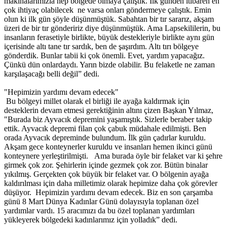
makinalarımızla hep bölgede olmaya çalıştık. İlk günden itibaren en
çok ihtiyaç olabilecek ne varsa onları göndermeye çalıştık. Emin
olun ki ilk gün şöyle düşünmüştük. Sabahtan bir tır sararız, akşam
üzeri de bir tır göndeririz diye düşünmüştük. Ama Lapsekililerin, bu
insanların ferasetiyle birlikte, büyük destekleriyle birlikte aynı gün
içerisinde altı tane tır sardık, ben de şaşırdım. Altı tırı bölgeye
gönderdik. Bunlar tabii ki çok önemli. Evet, yardım yapacağız.
Çünkü dün onlardaydı. Yarın bizde olabilir. Bu felaketle ne zaman
karşılaşacağı belli değil” dedi.
"Hepimizin yardımı devam edecek"
Bu bölgeyi millet olarak el birliği ile ayağa kaldırmak için
desteklerin devam etmesi gerektiğinin altını çizen Başkan Yılmaz,
"Burada biz Ayvacık depremini yaşamıştık. Sizlerle beraber takip
ettik. Ayvacık depremi filan çok çabuk müdahale edilmişti. Ben
orada Ayvacık depreminde bulundum. İlk gün çadırlar kuruldu.
Akşam gece konteynerler kuruldu ve insanları hemen ikinci günü
konteynere yerleştirilmişti. Ama burada öyle bir felaket var ki şehre
girmek çok zor. Şehirlerin içinde gezmek çok zor. Bütün binalar
yıkılmış. Gerçekten çok büyük bir felaket var. O bölgenin ayağa
kaldırılması için daha milletimiz olarak hepimize daha çok görevler
düşüyor. Hepimizin yardımı devam edecek. Biz en son çarşamba
günü 8 Mart Dünya Kadınlar Günü dolayısıyla toplanan özel
yardımlar vardı. 15 aracımızı da bu özel toplanan yardımları
yükleyerek bölgedeki kadınlarımız için yolladık” dedi.