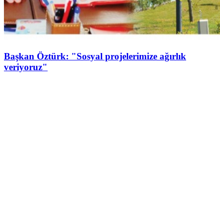
Başkan Öztürk: "Sosyal projelerimize ağırlık
veriyoruz"