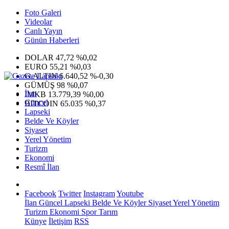
Foto Galeri
Videolar
Canlı Yayın
Günün Haberleri
DOLAR
47,72
%0,02
EURO
55,21
%0,03
G.ALTIN
6.640,52
%-0,30
GÜMÜŞ
98
%0,07
İlan
IMKB
13.779,39
%0,00
Güncel
BITCOIN
65.035
%0,37
Lapseki
Belde Ve Köyler
Siyaset
Yerel Yönetim
Turizm
Ekonomi
Resmî İlan
Facebook
Twitter
Instagram
Youtube
İlan
Güncel
Lapseki
Belde Ve Köyler
Siyaset
Yerel Yönetim
Turizm
Ekonomi
Spor
Tarım
Künye
İletişim
RSS