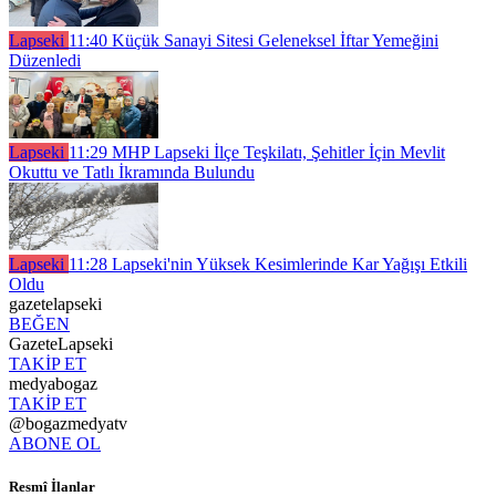
Lapseki
11:40
Küçük Sanayi Sitesi Geleneksel İftar Yemeğini
Düzenledi
Lapseki
11:29
MHP Lapseki İlçe Teşkilatı, Şehitler İçin Mevlit
Okuttu ve Tatlı İkramında Bulundu
Lapseki
11:28
Lapseki'nin Yüksek Kesimlerinde Kar Yağışı Etkili
Oldu
gazetelapseki
BEĞEN
GazeteLapseki
TAKİP ET
medyabogaz
TAKİP ET
@bogazmedyatv
ABONE OL
Resmî İlanlar