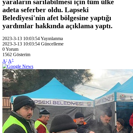
yaraların sarılabilmesi için tüm ülke
adeta seferber oldu. Lapseki
Belediyesi'nin afet bölgesine yaptığı
yardımlar hakkında açıklama yaptı.
2023-3-13 10:03:54
Yayınlanma
2023-3-13 10:03:54
Güncelleme
0
Yorum
1562
Gösterim
-
+
A
A