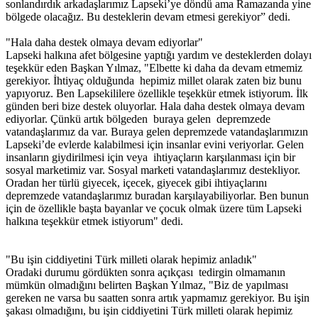
sonlandırdık arkadaşlarımız Lapseki’ye döndü ama Ramazanda yine
bölgede olacağız. Bu desteklerin devam etmesi gerekiyor” dedi.
"Hala daha destek olmaya devam ediyorlar"
Lapseki halkına afet bölgesine yaptığı yardım ve desteklerden dolayı
teşekkür eden Başkan Yılmaz, "Elbette ki daha da devam etmemiz
gerekiyor. İhtiyaç olduğunda hepimiz millet olarak zaten biz bunu
yapıyoruz. Ben Lapsekililere özellikle teşekkür etmek istiyorum. İlk
günden beri bize destek oluyorlar. Hala daha destek olmaya devam
ediyorlar. Çünkü artık bölgeden buraya gelen depremzede
vatandaşlarımız da var. Buraya gelen depremzede vatandaşlarımızın
Lapseki’de evlerde kalabilmesi için insanlar evini veriyorlar. Gelen
insanların giydirilmesi için veya ihtiyaçların karşılanması için bir
sosyal marketimiz var. Sosyal marketi vatandaşlarımız destekliyor.
Oradan her türlü giyecek, içecek, giyecek gibi ihtiyaçlarını
depremzede vatandaşlarımız buradan karşılayabiliyorlar. Ben bunun
için de özellikle başta bayanlar ve çocuk olmak üzere tüm Lapseki
halkına teşekkür etmek istiyorum" dedi.
"Bu işin ciddiyetini Türk milleti olarak hepimiz anladık"
Oradaki durumu gördükten sonra açıkçası tedirgin olmamanın
mümkün olmadığını belirten Başkan Yılmaz, "Biz de yapılması
gereken ne varsa bu saatten sonra artık yapmamız gerekiyor. Bu işin
şakası olmadığını, bu işin ciddiyetini Türk milleti olarak hepimiz