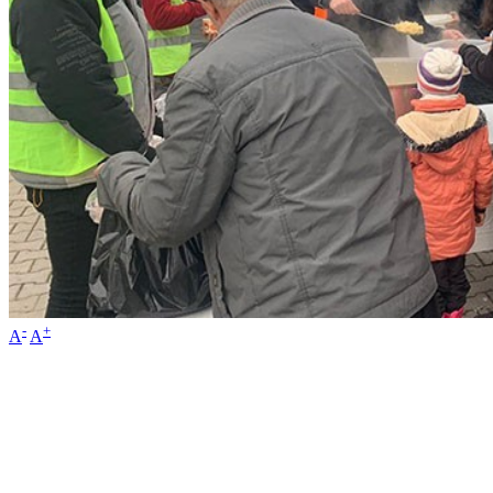
-
+
A
A