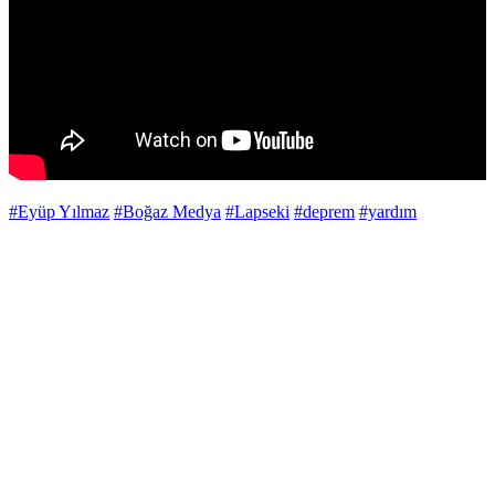
#Eyüp Yılmaz
#Boğaz Medya
#Lapseki
#deprem
#yardım