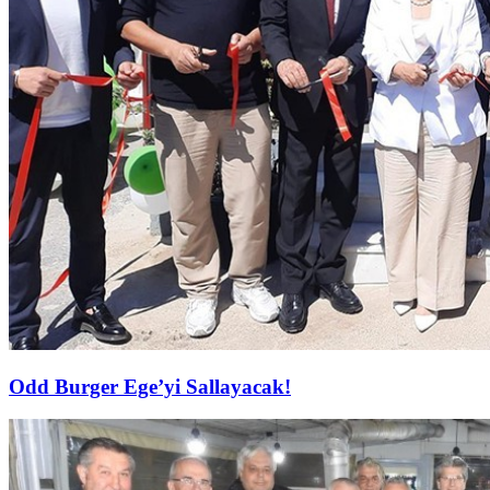
Odd Burger Ege’yi Sallayacak!