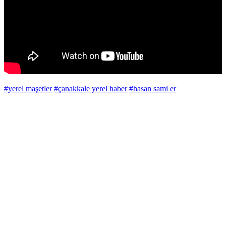
#yerel maşetler
#çanakkale yerel haber
#hasan sami er