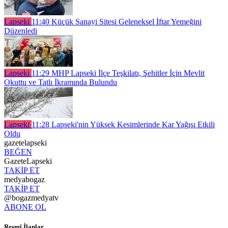
Lapseki
11:40
Küçük Sanayi Sitesi Geleneksel İftar Yemeğini
Düzenledi
Lapseki
11:29
MHP Lapseki İlçe Teşkilatı, Şehitler İçin Mevlit
Okuttu ve Tatlı İkramında Bulundu
Lapseki
11:28
Lapseki'nin Yüksek Kesimlerinde Kar Yağışı Etkili
Oldu
gazetelapseki
BEĞEN
GazeteLapseki
TAKİP ET
medyabogaz
TAKİP ET
@bogazmedyatv
ABONE OL
Resmî İlanlar