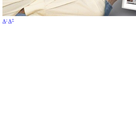
-
+
A
A