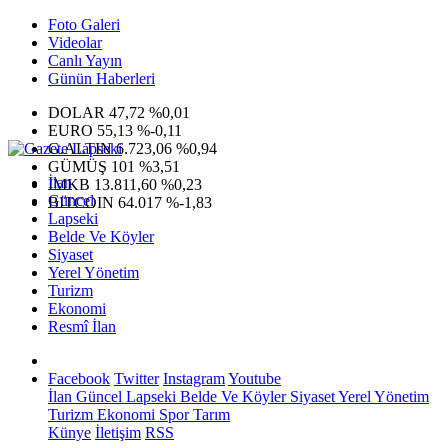
Foto Galeri
Videolar
Canlı Yayın
Günün Haberleri
DOLAR
47,72
%0,01
EURO
55,13
%-0,11
G.ALTIN
6.723,06
%0,94
GÜMÜŞ
101
%3,51
İlan
IMKB
13.811,60
%0,23
Güncel
BITCOIN
64.017
%-1,83
Lapseki
Belde Ve Köyler
Siyaset
Yerel Yönetim
Turizm
Ekonomi
Resmî İlan
Facebook
Twitter
Instagram
Youtube
İlan
Güncel
Lapseki
Belde Ve Köyler
Siyaset
Yerel Yönetim
Turizm
Ekonomi
Spor
Tarım
Künye
İletişim
RSS