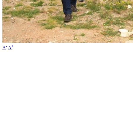
-
+
A
A