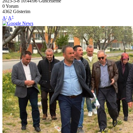
2023-5-8 10:44:06
Güncelleme
0
Yorum
4362
Gösterim
-
+
A
A