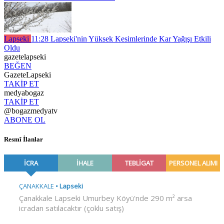
Lapseki
11:28
Lapseki'nin Yüksek Kesimlerinde Kar Yağışı Etkili
Oldu
gazetelapseki
BEĞEN
GazeteLapseki
TAKİP ET
medyabogaz
TAKİP ET
@bogazmedyatv
ABONE OL
Resmî İlanlar