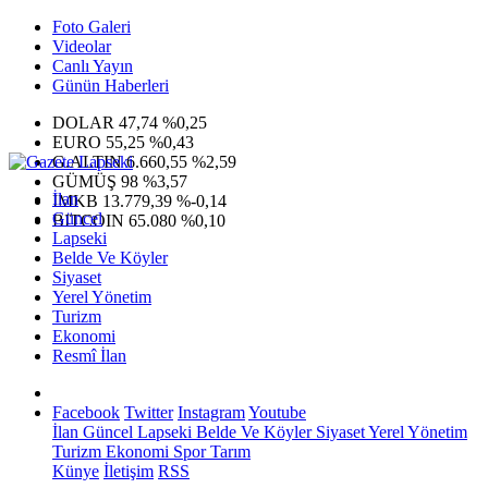
Foto Galeri
Videolar
Canlı Yayın
Günün Haberleri
DOLAR
47,74
%0,25
EURO
55,25
%0,43
G.ALTIN
6.660,55
%2,59
GÜMÜŞ
98
%3,57
İlan
IMKB
13.779,39
%-0,14
Güncel
BITCOIN
65.080
%0,10
Lapseki
Belde Ve Köyler
Siyaset
Yerel Yönetim
Turizm
Ekonomi
Resmî İlan
Facebook
Twitter
Instagram
Youtube
İlan
Güncel
Lapseki
Belde Ve Köyler
Siyaset
Yerel Yönetim
Turizm
Ekonomi
Spor
Tarım
Künye
İletişim
RSS