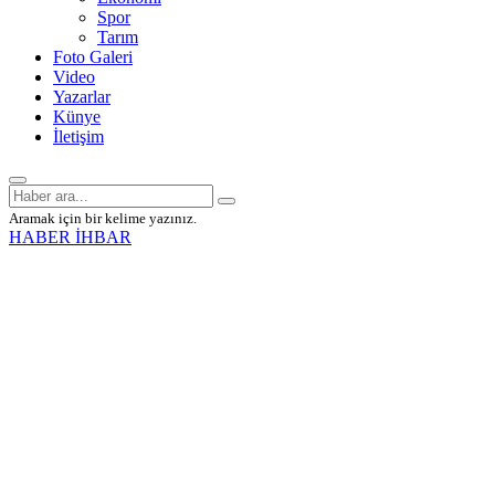
Spor
Tarım
Foto Galeri
Video
Yazarlar
Künye
İletişim
Aramak için bir kelime yazınız.
HABER İHBAR