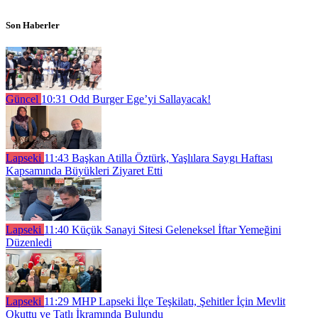
Son Haberler
Güncel
10:31
Odd Burger Ege’yi Sallayacak!
Lapseki
11:43
Başkan Atilla Öztürk, Yaşlılara Saygı Haftası
Kapsamında Büyükleri Ziyaret Etti
Lapseki
11:40
Küçük Sanayi Sitesi Geleneksel İftar Yemeğini
Düzenledi
Lapseki
11:29
MHP Lapseki İlçe Teşkilatı, Şehitler İçin Mevlit
Okuttu ve Tatlı İkramında Bulundu