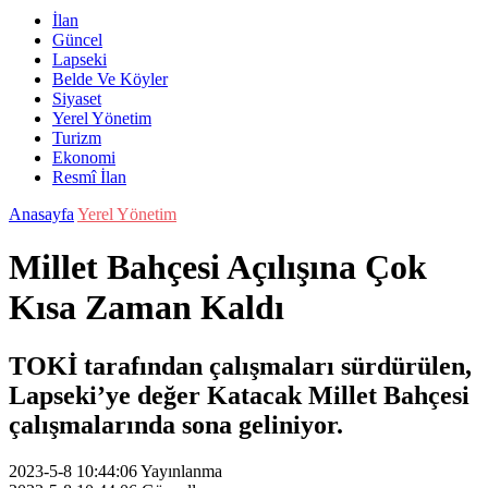
İlan
Güncel
Lapseki
Belde Ve Köyler
Siyaset
Yerel Yönetim
Turizm
Ekonomi
Resmî İlan
Anasayfa
Yerel Yönetim
Millet Bahçesi Açılışına Çok
Kısa Zaman Kaldı
TOKİ tarafından çalışmaları sürdürülen,
Lapseki’ye değer Katacak Millet Bahçesi
çalışmalarında sona geliniyor.
2023-5-8 10:44:06
Yayınlanma