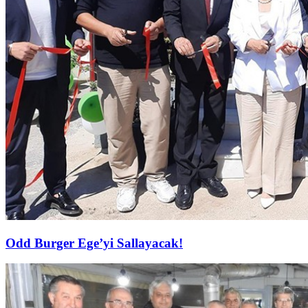
Odd Burger Ege’yi Sallayacak!