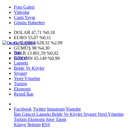
Foto Galeri
Videolar
Canlı Yayın
Günün Haberleri
DOLAR
47,71
%0,18
EURO
55,07
%0,11
G.ALTIN
6.628,32
%2,09
GÜMÜŞ
98
%4,30
İlan
IMKB
13.801,59
%0,02
Güncel
BITCOIN
65.149
%0,99
Lapseki
Belde Ve Köyler
Siyaset
Yerel Yönetim
Turizm
Ekonomi
Resmî İlan
Facebook
Twitter
Instagram
Youtube
İlan
Güncel
Lapseki
Belde Ve Köyler
Siyaset
Yerel Yönetim
Turizm
Ekonomi
Spor
Tarım
Künye
İletişim
RSS