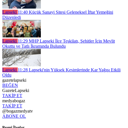
Lapseki
11:40
Küçük Sanayi Sitesi Geleneksel İftar Yemeğini
Düzenledi
Lapseki
11:29
MHP Lapseki İlçe Teşkilatı, Şehitler İçin Mevlit
Okuttu ve Tatlı İkramında Bulundu
Lapseki
11:28
Lapseki'nin Yüksek Kesimlerinde Kar Yağışı Etkili
Oldu
gazetelapseki
BEĞEN
GazeteLapseki
TAKİP ET
medyabogaz
TAKİP ET
@bogazmedyatv
ABONE OL
Resmî İlanlar