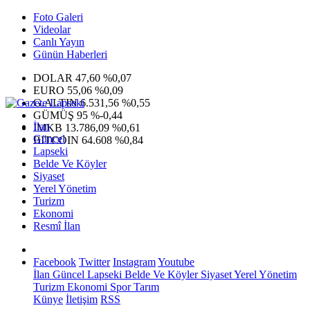
Foto Galeri
Videolar
Canlı Yayın
Günün Haberleri
DOLAR
47,60
%0,07
EURO
55,06
%0,09
G.ALTIN
6.531,56
%0,55
GÜMÜŞ
95
%-0,44
İlan
IMKB
13.786,09
%0,61
Güncel
BITCOIN
64.608
%0,84
Lapseki
Belde Ve Köyler
Siyaset
Yerel Yönetim
Turizm
Ekonomi
Resmî İlan
Facebook
Twitter
Instagram
Youtube
İlan
Güncel
Lapseki
Belde Ve Köyler
Siyaset
Yerel Yönetim
Turizm
Ekonomi
Spor
Tarım
Künye
İletişim
RSS