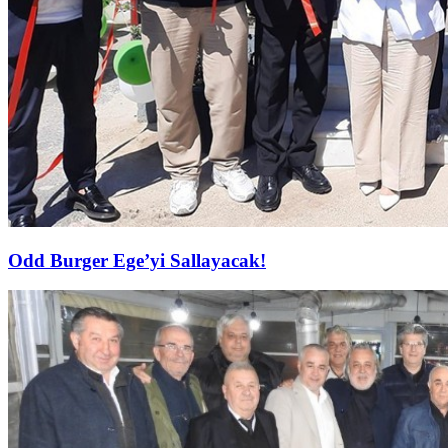
Odd Burger Ege’yi Sallayacak!