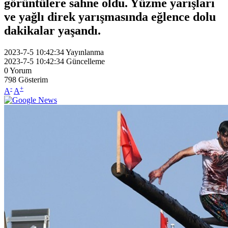
görüntülere sahne oldu. Yüzme yarışları
ve yağlı direk yarışmasında eğlence dolu
dakikalar yaşandı.
2023-7-5 10:42:34
Yayınlanma
2023-7-5 10:42:34
Güncelleme
0
Yorum
798
Gösterim
-
+
A
A