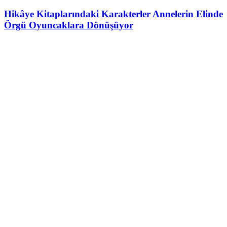
Hikâye Kitaplarındaki Karakterler Annelerin Elinde
Örgü Oyuncaklara Dönüşüyor