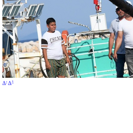
-
+
A
A