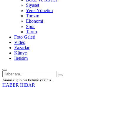
Siyaset
Yerel Yönetim
Turizm
Ekonomi
Spor
Tarım
Foto Galeri
Video
Yazarlar
Künye
İletişim
Aramak için bir kelime yazınız.
HABER İHBAR