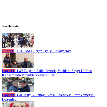
Son Haberler
Güncel
10:31
Odd Burger Ege’yi Sallayacak!
Lapseki
11:43
Başkan Atilla Öztürk, Yaşlılara Saygı Haftası
Kapsamında Büyükleri Ziyaret Etti
Lapseki
11:40
Küçük Sanayi Sitesi Geleneksel İftar Yemeğini
Düzenledi