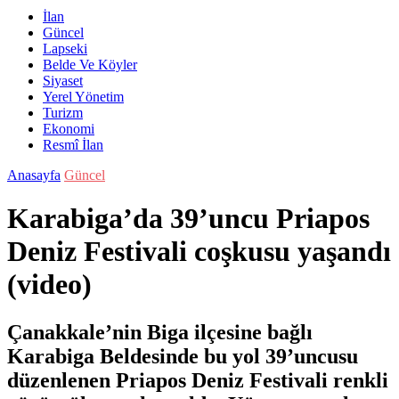
İlan
Güncel
Lapseki
Belde Ve Köyler
Siyaset
Yerel Yönetim
Turizm
Ekonomi
Resmî İlan
Anasayfa
Güncel
Karabiga’da 39’uncu Priapos
Deniz Festivali coşkusu yaşandı
(video)
Çanakkale’nin Biga ilçesine bağlı
Karabiga Beldesinde bu yol 39’uncusu
düzenlenen Priapos Deniz Festivali renkli