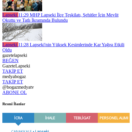
Lapseki
11:29
MHP Lapseki İlçe Teşkilatı, Şehitler İçin Mevlit
Okuttu ve Tatlı İkramında Bulundu
Lapseki
11:28
Lapseki'nin Yüksek Kesimlerinde Kar Yağışı Etkili
Oldu
gazetelapseki
BEĞEN
GazeteLapseki
TAKİP ET
medyabogaz
TAKİP ET
@bogazmedyatv
ABONE OL
Resmî İlanlar