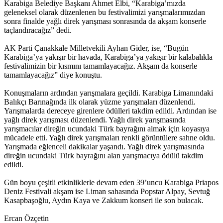
Karabiga Belediye Başkanı Ahmet Elbi, “Karabiga’mızda
geleneksel olarak düzenlenen bu festivalimizi yarışmalarımızdan
sonra finalde yağlı direk yarışması sonrasında da akşam konserle
taçlandıracağız” dedi.
AK Parti Çanakkale Milletvekili Ayhan Gider, ise, “Bugün
Karabiga’ya yakışır bir havada, Karabiga’ya yakışır bir kalabalıkla
festivalimizin bir kısmını tamamlayacağız. Akşam da konserle
tamamlayacağız” diye konuştu.
Konuşmaların ardından yarışmalara geçildi. Karabiga Limanındaki
Balıkçı Barınağında ilk olarak yüzme yarışmaları düzenlendi.
Yarışmalarda dereceye girenlere ödülleri takdim edildi. Ardından ise
yağlı direk yarışması düzenlendi. Yağlı direk yarışmasında
yarışmacılar direğin ucundaki Türk bayrağını almak için koyasıya
mücadele etti. Yağlı direk yarışmaları renkli görüntülere sahne oldu.
Yarışmada eğlenceli dakikalar yaşandı. Yağlı direk yarışmasında
direğin ucundaki Türk bayrağını alan yarışmacıya ödülü takdim
edildi.
Gün boyu çeşitli etkinliklerle devam eden 39’uncu Karabiga Priapos
Deniz Festivali akşam ise Liman sahasında Popstar Alpay, Sevtuğ
Kasapbaşoğlu, Aydın Kaya ve Zakkum konseri ile son bulacak.
Ercan Özçetin