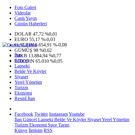
Foto Galeri
Videolar
Canlı Yayın
Günün Haberleri
DOLAR
47,72
%0,01
EURO
55,17
%-0,03
G.ALTIN
6.654,91
%-0,08
GÜMÜŞ
98
%0,62
İlan
IMKB
13.884,94
%0,77
Güncel
BITCOIN
65.010
%0,05
Lapseki
Belde Ve Köyler
Siyaset
Yerel Yönetim
Turizm
Ekonomi
Resmî İlan
Facebook
Twitter
Instagram
Youtube
İlan
Güncel
Lapseki
Belde Ve Köyler
Siyaset
Yerel Yönetim
Turizm
Ekonomi
Spor
Tarım
Künye
İletişim
RSS