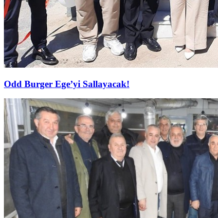
Odd Burger Ege’yi Sallayacak!