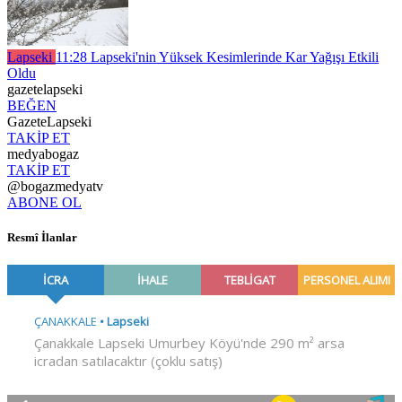
Lapseki
11:28
Lapseki'nin Yüksek Kesimlerinde Kar Yağışı Etkili
Oldu
gazetelapseki
BEĞEN
GazeteLapseki
TAKİP ET
medyabogaz
TAKİP ET
@bogazmedyatv
ABONE OL
Resmî İlanlar