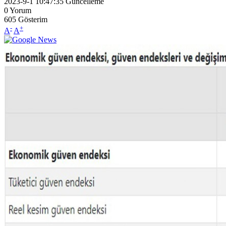
2023-9-1 10:47:35
Güncelleme
0
Yorum
605
Gösterim
-
+
A
A