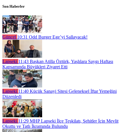
Son Haberler
Güncel
10:31
Odd Burger Ege’yi Sallayacak!
Lapseki
11:43
Başkan Atilla Öztürk, Yaşlılara Saygı Haftası
Kapsamında Büyükleri Ziyaret Etti
Lapseki
11:40
Küçük Sanayi Sitesi Geleneksel İftar Yemeğini
Düzenledi
Lapseki
11:29
MHP Lapseki İlçe Teşkilatı, Şehitler İçin Mevlit
Okuttu ve Tatlı İkramında Bulundu