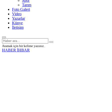
Spor
Tarım
Foto Galeri
Video
Yazarlar
Künye
İletişim
Aramak için bir kelime yazınız.
HABER İHBAR