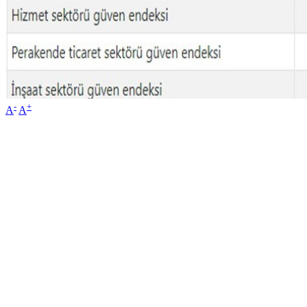
-
+
A
A