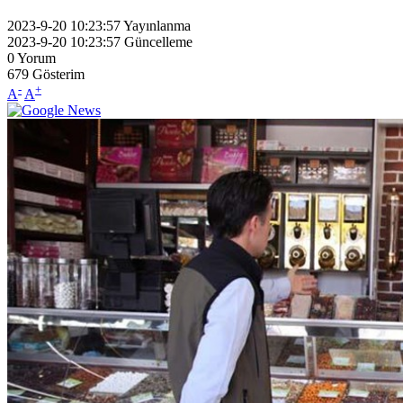
2023-9-20 10:23:57
Yayınlanma
2023-9-20 10:23:57
Güncelleme
0
Yorum
679
Gösterim
-
+
A
A