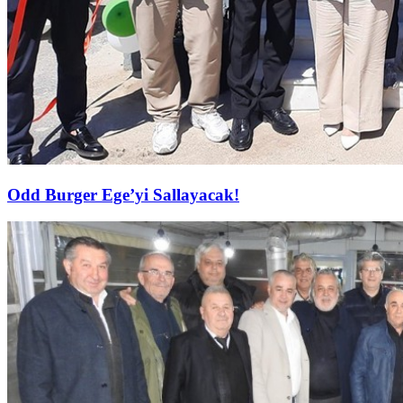
Odd Burger Ege’yi Sallayacak!