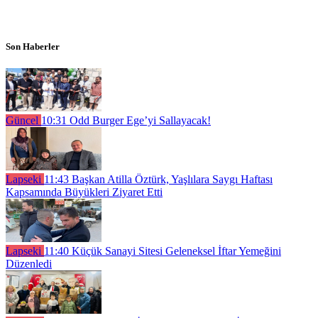
Son Haberler
Güncel
10:31
Odd Burger Ege’yi Sallayacak!
Lapseki
11:43
Başkan Atilla Öztürk, Yaşlılara Saygı Haftası
Kapsamında Büyükleri Ziyaret Etti
Lapseki
11:40
Küçük Sanayi Sitesi Geleneksel İftar Yemeğini
Düzenledi