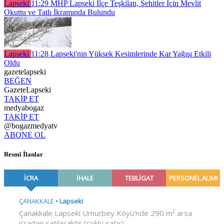
Lapseki
11:29
MHP Lapseki İlçe Teşkilatı, Şehitler İçin Mevlit
Okuttu ve Tatlı İkramında Bulundu
Lapseki
11:28
Lapseki'nin Yüksek Kesimlerinde Kar Yağışı Etkili
Oldu
gazetelapseki
BEĞEN
GazeteLapseki
TAKİP ET
medyabogaz
TAKİP ET
@bogazmedyatv
ABONE OL
Resmî İlanlar