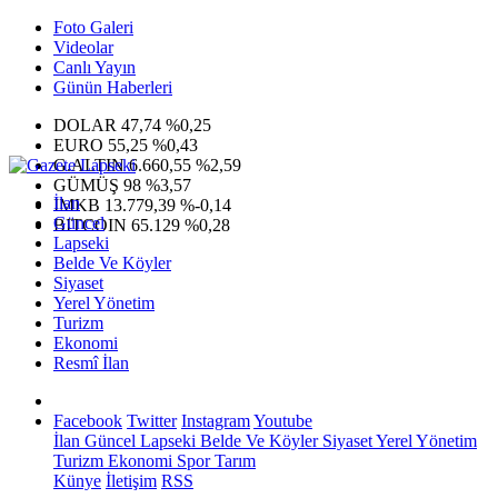
Foto Galeri
Videolar
Canlı Yayın
Günün Haberleri
DOLAR
47,74
%0,25
EURO
55,25
%0,43
G.ALTIN
6.660,55
%2,59
GÜMÜŞ
98
%3,57
İlan
IMKB
13.779,39
%-0,14
Güncel
BITCOIN
65.129
%0,28
Lapseki
Belde Ve Köyler
Siyaset
Yerel Yönetim
Turizm
Ekonomi
Resmî İlan
Facebook
Twitter
Instagram
Youtube
İlan
Güncel
Lapseki
Belde Ve Köyler
Siyaset
Yerel Yönetim
Turizm
Ekonomi
Spor
Tarım
Künye
İletişim
RSS