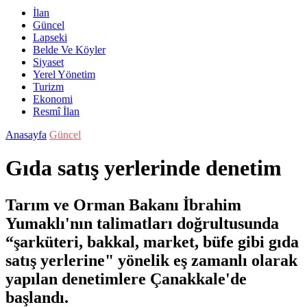
İlan
Güncel
Lapseki
Belde Ve Köyler
Siyaset
Yerel Yönetim
Turizm
Ekonomi
Resmî İlan
Anasayfa
Güncel
Gıda satış yerlerinde denetim
Tarım ve Orman Bakanı İbrahim
Yumaklı'nın talimatları doğrultusunda
“şarküteri, bakkal, market, büfe gibi gıda
satış yerlerine" yönelik eş zamanlı olarak
yapılan denetimlere Çanakkale'de
başlandı.