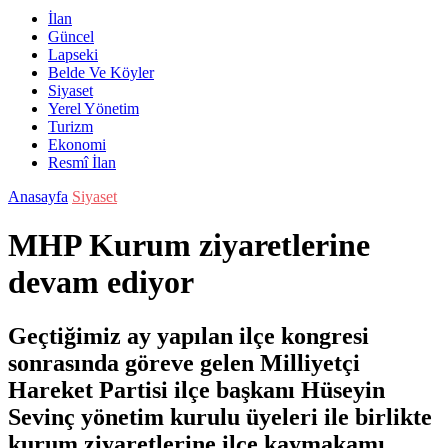
İlan
Güncel
Lapseki
Belde Ve Köyler
Siyaset
Yerel Yönetim
Turizm
Ekonomi
Resmî İlan
Anasayfa
Siyaset
MHP Kurum ziyaretlerine
devam ediyor
Geçtiğimiz ay yapılan ilçe kongresi
sonrasında göreve gelen Milliyetçi
Hareket Partisi ilçe başkanı Hüseyin
Sevinç yönetim kurulu üyeleri ile birlikte
kurum ziyaretlerine ilçe kaymakamı