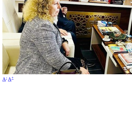
-
+
A
A