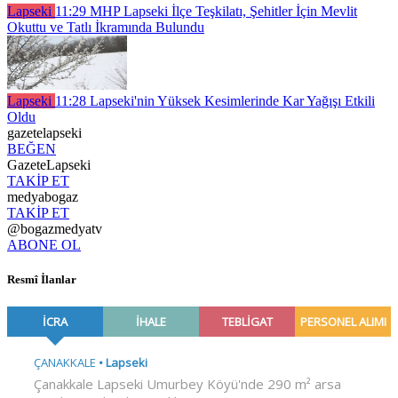
Lapseki
11:29
MHP Lapseki İlçe Teşkilatı, Şehitler İçin Mevlit
Okuttu ve Tatlı İkramında Bulundu
Lapseki
11:28
Lapseki'nin Yüksek Kesimlerinde Kar Yağışı Etkili
Oldu
gazetelapseki
BEĞEN
GazeteLapseki
TAKİP ET
medyabogaz
TAKİP ET
@bogazmedyatv
ABONE OL
Resmî İlanlar