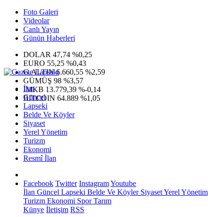
Foto Galeri
Videolar
Canlı Yayın
Günün Haberleri
DOLAR
47,74
%0,25
EURO
55,25
%0,43
G.ALTIN
6.660,55
%2,59
GÜMÜŞ
98
%3,57
İlan
IMKB
13.779,39
%-0,14
Güncel
BITCOIN
64.889
%1,05
Lapseki
Belde Ve Köyler
Siyaset
Yerel Yönetim
Turizm
Ekonomi
Resmî İlan
Facebook
Twitter
Instagram
Youtube
İlan
Güncel
Lapseki
Belde Ve Köyler
Siyaset
Yerel Yönetim
Turizm
Ekonomi
Spor
Tarım
Künye
İletişim
RSS