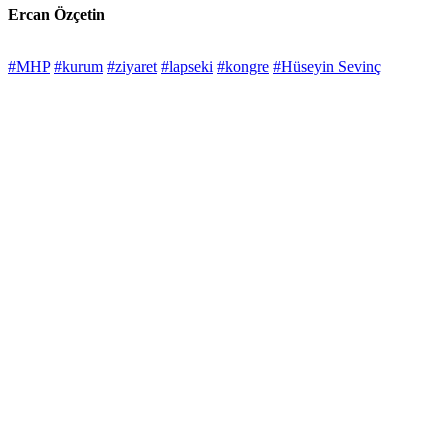
Ercan Özçetin
#MHP
#kurum
#ziyaret
#lapseki
#kongre
#Hüseyin Sevinç