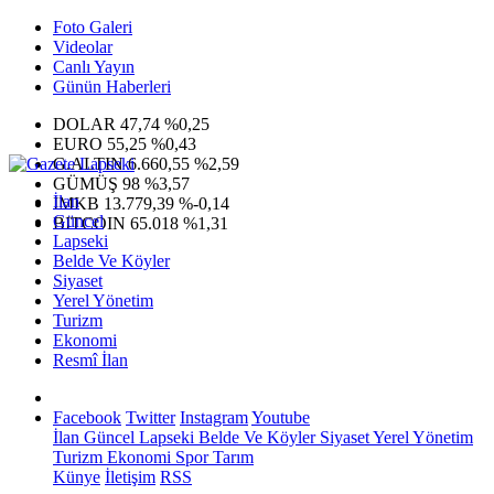
Foto Galeri
Videolar
Canlı Yayın
Günün Haberleri
DOLAR
47,74
%0,25
EURO
55,25
%0,43
G.ALTIN
6.660,55
%2,59
GÜMÜŞ
98
%3,57
İlan
IMKB
13.779,39
%-0,14
Güncel
BITCOIN
65.018
%1,31
Lapseki
Belde Ve Köyler
Siyaset
Yerel Yönetim
Turizm
Ekonomi
Resmî İlan
Facebook
Twitter
Instagram
Youtube
İlan
Güncel
Lapseki
Belde Ve Köyler
Siyaset
Yerel Yönetim
Turizm
Ekonomi
Spor
Tarım
Künye
İletişim
RSS