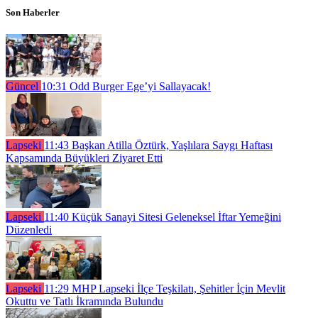
Son Haberler
Güncel
10:31
Odd Burger Ege’yi Sallayacak!
Lapseki
11:43
Başkan Atilla Öztürk, Yaşlılara Saygı Haftası
Kapsamında Büyükleri Ziyaret Etti
Lapseki
11:40
Küçük Sanayi Sitesi Geleneksel İftar Yemeğini
Düzenledi
Lapseki
11:29
MHP Lapseki İlçe Teşkilatı, Şehitler İçin Mevlit
Okuttu ve Tatlı İkramında Bulundu