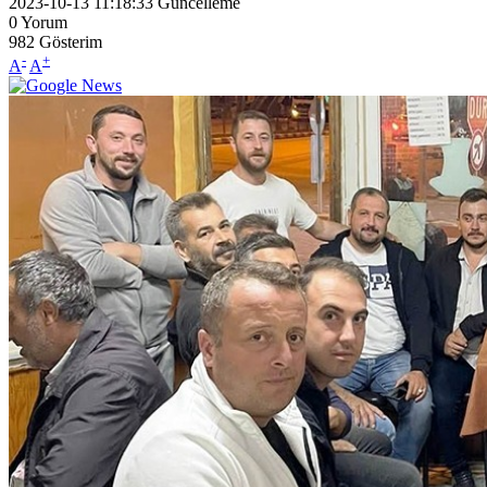
2023-10-13 11:18:33
Güncelleme
0
Yorum
982
Gösterim
-
+
A
A