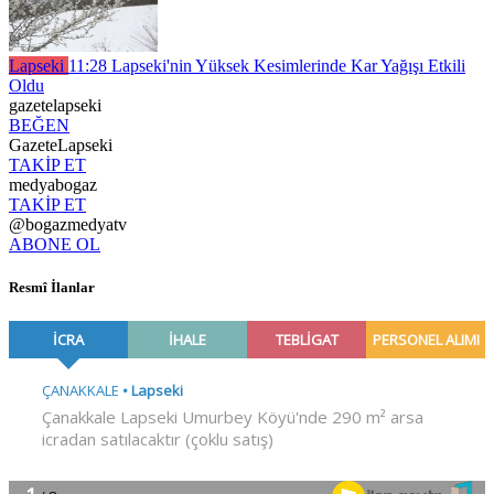
Lapseki
11:28
Lapseki'nin Yüksek Kesimlerinde Kar Yağışı Etkili
Oldu
gazetelapseki
BEĞEN
GazeteLapseki
TAKİP ET
medyabogaz
TAKİP ET
@bogazmedyatv
ABONE OL
Resmî İlanlar