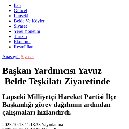
İlan
Güncel
Lapseki
Belde Ve Köyler
Siyaset
Yerel Yönetim
Turizm
Ekonomi
Resmî İlan
Anasayfa
Siyaset
Başkan Yardımcısı Yavuz
Belde Teşkilatı Ziyaretinde
Lapseki Milliyetçi Hareket Partisi İlçe
Başkanlığı görev dağılımın ardından
çalışmaları hızlandırdı.
2023-10-13 11:18:33
Yayınlanma