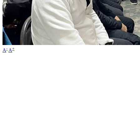
-
+
A
A