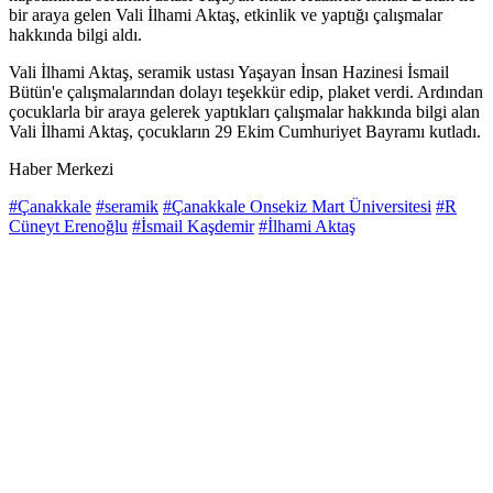
bir araya gelen Vali İlhami Aktaş, etkinlik ve yaptığı çalışmalar
hakkında bilgi aldı.
Vali İlhami Aktaş, seramik ustası Yaşayan İnsan Hazinesi İsmail
Bütün'e çalışmalarından dolayı teşekkür edip, plaket verdi. Ardından
çocuklarla bir araya gelerek yaptıkları çalışmalar hakkında bilgi alan
Vali İlhami Aktaş, çocukların 29 Ekim Cumhuriyet Bayramı kutladı.
Haber Merkezi
#Çanakkale
#seramik
#Çanakkale Onsekiz Mart Üniversitesi
#R
Cüneyt Erenoğlu
#İsmail Kaşdemir
#İlhami Aktaş