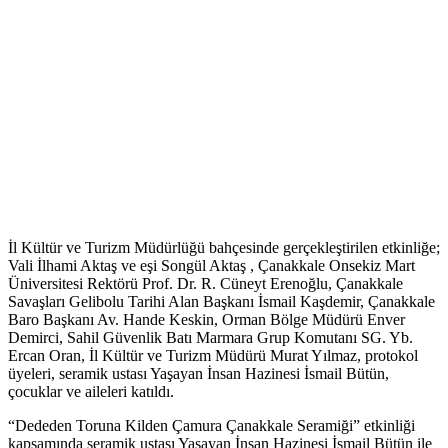
İl Kültür ve Turizm Müdürlüğü bahçesinde gerçekleştirilen etkinliğe;
Vali İlhami Aktaş ve eşi Songül Aktaş , Çanakkale Onsekiz Mart
Üniversitesi Rektörü Prof. Dr. R. Cüneyt Erenoğlu, Çanakkale
Savaşları Gelibolu Tarihi Alan Başkanı İsmail Kaşdemir, Çanakkale
Baro Başkanı Av. Hande Keskin, Orman Bölge Müdürü Enver
Demirci, Sahil Güvenlik Batı Marmara Grup Komutanı SG. Yb.
Ercan Oran, İl Kültür ve Turizm Müdürü Murat Yılmaz, protokol
üyeleri, seramik ustası Yaşayan İnsan Hazinesi İsmail Bütün,
çocuklar ve aileleri katıldı.
“Dededen Toruna Kilden Çamura Çanakkale Seramiği” etkinliği
kapsamında seramik ustası Yaşayan İnsan Hazinesi İsmail Bütün ile