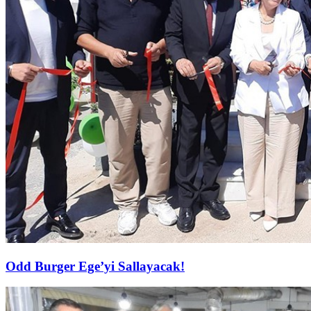
Odd Burger Ege’yi Sallayacak!