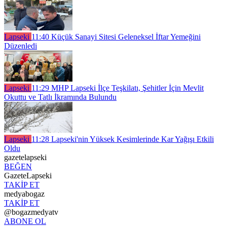
Lapseki
11:40
Küçük Sanayi Sitesi Geleneksel İftar Yemeğini
Düzenledi
Lapseki
11:29
MHP Lapseki İlçe Teşkilatı, Şehitler İçin Mevlit
Okuttu ve Tatlı İkramında Bulundu
Lapseki
11:28
Lapseki'nin Yüksek Kesimlerinde Kar Yağışı Etkili
Oldu
gazetelapseki
BEĞEN
GazeteLapseki
TAKİP ET
medyabogaz
TAKİP ET
@bogazmedyatv
ABONE OL