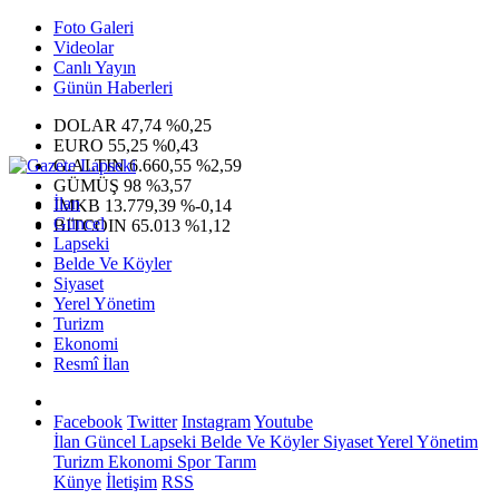
Foto Galeri
Videolar
Canlı Yayın
Günün Haberleri
DOLAR
47,74
%0,25
EURO
55,25
%0,43
G.ALTIN
6.660,55
%2,59
GÜMÜŞ
98
%3,57
İlan
IMKB
13.779,39
%-0,14
Güncel
BITCOIN
65.013
%1,12
Lapseki
Belde Ve Köyler
Siyaset
Yerel Yönetim
Turizm
Ekonomi
Resmî İlan
Facebook
Twitter
Instagram
Youtube
İlan
Güncel
Lapseki
Belde Ve Köyler
Siyaset
Yerel Yönetim
Turizm
Ekonomi
Spor
Tarım
Künye
İletişim
RSS