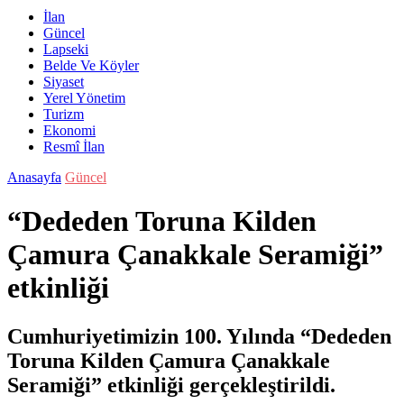
İlan
Güncel
Lapseki
Belde Ve Köyler
Siyaset
Yerel Yönetim
Turizm
Ekonomi
Resmî İlan
Anasayfa
Güncel
“Dededen Toruna Kilden
Çamura Çanakkale Seramiği”
etkinliği
Cumhuriyetimizin 100. Yılında “Dededen
Toruna Kilden Çamura Çanakkale
Seramiği” etkinliği gerçekleştirildi.