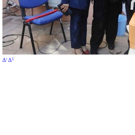
-
+
A
A