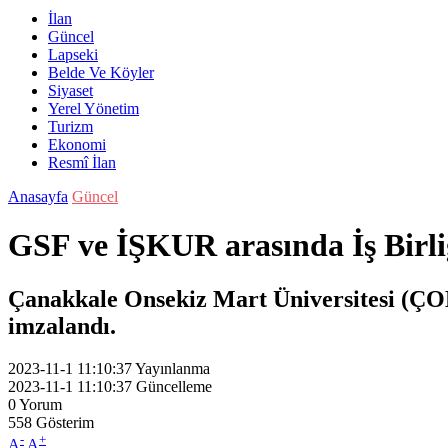
İlan
Güncel
Lapseki
Belde Ve Köyler
Siyaset
Yerel Yönetim
Turizm
Ekonomi
Resmî İlan
Anasayfa
Güncel
GSF ve İŞKUR arasında İş Birli
Çanakkale Onsekiz Mart Üniversitesi (ÇO
imzalandı.
2023-11-1 11:10:37
Yayınlanma
2023-11-1 11:10:37
Güncelleme
0
Yorum
558
Gösterim
-
+
A
A