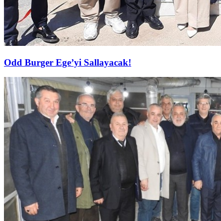
Odd Burger Ege’yi Sallayacak!