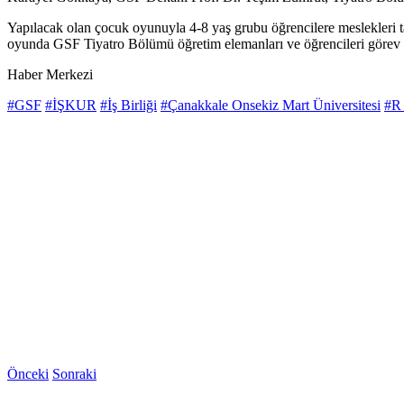
Yapılacak olan çocuk oyunuyla 4-8 yaş grubu öğrencilere meslekler
oyunda GSF Tiyatro Bölümü öğretim elemanları ve öğrencileri görev 
Haber Merkezi
#GSF
#İŞKUR
#İş Birliği
#Çanakkale Onsekiz Mart Üniversitesi
#R 
Önceki
Sonraki