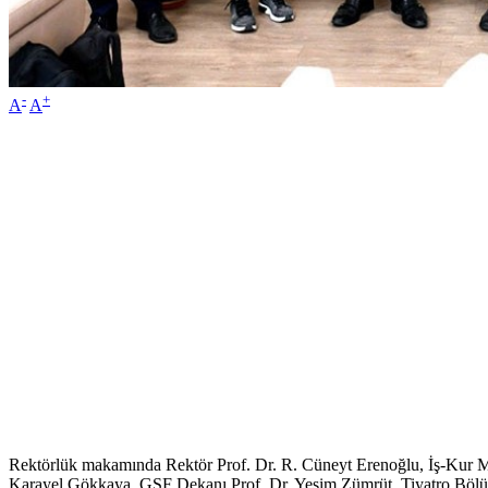
-
+
A
A
Rektörlük makamında Rektör Prof. Dr. R. Cüneyt Erenoğlu, İş-Kur Mü
Karayel Gökkaya, GSF Dekanı Prof. Dr. Yeşim Zümrüt, Tiyatro Bölü