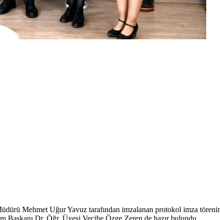
dürü Mehmet Uğur Yavuz tarafından imzalanan protokol imza töreninde
m Başkanı Dr. Öğr. Üyesi Vecihe Özge Zeren de hazır bulundu.