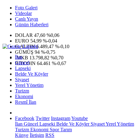
Foto Galeri
Videolar
Canlı Yayın
Günün Haberleri
DOLAR
47,60
%0,06
EURO
54,99
%-0,04
G.ALTIN
6.489,47
%-0,10
GÜMÜŞ
94
%-0,75
İlan
IMKB
13.798,82
%0,70
Güncel
BITCOIN
64.461
%-0,67
Lapseki
Belde Ve Köyler
Siyaset
Yerel Yönetim
Turizm
Ekonomi
Resmî İlan
Facebook
Twitter
Instagram
Youtube
İlan
Güncel
Lapseki
Belde Ve Köyler
Siyaset
Yerel Yönetim
Turizm
Ekonomi
Spor
Tarım
Künye
İletişim
RSS