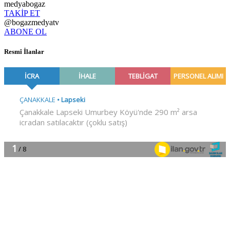
medyabogaz
TAKİP ET
@bogazmedyatv
ABONE OL
Resmî İlanlar