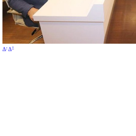
-
+
A
A