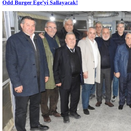
Odd Burger Ege’yi Sallayacak!