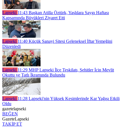
Lapseki
11:43
Başkan Atilla Öztürk, Yaşlılara Saygı Haftası
Kapsamında Büyükleri Ziyaret Etti
Lapseki
11:40
Küçük Sanayi Sitesi Geleneksel İftar Yemeğini
Düzenledi
Lapseki
11:29
MHP Lapseki İlçe Teşkilatı, Şehitler İçin Mevlit
Okuttu ve Tatlı İkramında Bulundu
Lapseki
11:28
Lapseki'nin Yüksek Kesimlerinde Kar Yağışı Etkili
Oldu
gazetelapseki
BEĞEN
GazeteLapseki
TAKİP ET