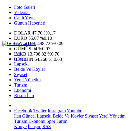
Foto Galeri
Videolar
Canlı Yayın
Günün Haberleri
DOLAR
47,70
%0,17
EURO
55,07
%0,10
G.ALTIN
6.498,72
%0,09
GÜMÜŞ
94
%0,07
İlan
IMKB
13.798,82
%0,70
Güncel
BITCOIN
64.268
%-0,63
Lapseki
Belde Ve Köyler
Siyaset
Yerel Yönetim
Turizm
Ekonomi
Resmî İlan
Facebook
Twitter
Instagram
Youtube
İlan
Güncel
Lapseki
Belde Ve Köyler
Siyaset
Yerel Yönetim
Turizm
Ekonomi
Spor
Tarım
Künye
İletişim
RSS