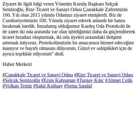
Ziyaret ile ilgili bilgi veren Yönetim Kurulu Başkanı Selçuk
Semizoğlu, Rize Ticaret ve Sanayi Odası Çanakkale Zaferimizin
100. Yılı olan 2015 yılında Odamızı ziyaret etmişlerdi. Biz de
Cumhuriyetimizin 100. Yılında ziyaret ederek anlamlı bir hatıra
bırakmak istedik. İmzalamış olduğumuz Kardeş Oda Protokolü ile
de zaten iki oda arasında var olan işbirliğimizi daha da güçlendirerek
ticaret fırsatları oluşturmak, iki oda üyeleri arasındaki iletişimi
artırmak istiyoruz. Protokolümüzün bu amacımıza hizmet edeceğine
inanıyor ve hayırlı olmasını diliyorum. Güzel ev sahiplikleri için de
ayrıca teşekkür ediyorum” dedi.
Haber Merkezi
#Çanakkale Ticaret ve Sanayi Odası
#Rize Ticaret ve Sanayi Odası
#Selçuk Semizoğlu
#Ersin Kahraman
#Turgay Kılıç
#Ahmet Çelik
#Volkan Temiz
#Şakir Kutluay
#Sema Sandal