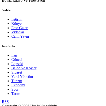
Boğaz Radyo Ve Televizyon
Sayfalar
İletişim
Künye
Foto Galeri
Videolar
Canlı Yayın
Kategoriler
İlan
Güncel
Lapseki
Belde Ve Köyler
Siyaset
Yerel Yönetim
Turizm
Ekonomi
Spor
Tarım
RSS
Copyright © 2026 Her hakkı saklıdır.