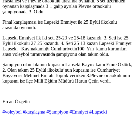
Hastanesi ve Plevne ortaokulu arasında oynandı. 5 set üzerinden
oynanan karşılaşmada 3-1 galip ayrılan Plevne ortaokulu
şampiyonada 3. Oldu.
Final karşılaşması ise Lapseki Emniyet ile 25 Eylül ilkokulu
arasında oynandı.
Lapseki Emniyet ilk iki seti 25-23 ve 25-18 kazandı. 3. Seti ise 25
Eylül ilkokulu 27-25 kazandı. 4. Seti 25-13 kazan Lapseki Emniyet
Lapseki Kaymakamlığı Cumhuriyetin100. Yılı kamu kurumları
arası voleybol turnuvasında şampiyonu olan takım oldu.
Şampiyon olan takımın kupasını Lapseki Kaymakamı Emre Öztürk,
2. Olan takım 25 Eylül ilkokulu’nun kupasını ise Cumhuriyet
Başsavcısı Mehmet Emrah Toprak verirken 3.Plevne ortaokulunun
kupasını ise ilçe Milli Eğitim Müdürü Harun Çetin verdi.
Ercan Özçetin
#voleybol
#karşılaşma
#Şampiyon
#Emniyet
#Lapseki