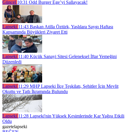
Güncel
10:31
Odd Burger Ege’yi Sallayacak!
Lapseki
11:43
Başkan Atilla Öztürk, Yaşlılara Saygı Haftası
Kapsamında Büyükleri Ziyaret Etti
Lapseki
11:40
Küçük Sanayi Sitesi Geleneksel İftar Yemeğini
Düzenledi
Lapseki
11:29
MHP Lapseki İlçe Teşkilatı, Şehitler İçin Mevlit
Okuttu ve Tatlı İkramında Bulundu
Lapseki
11:28
Lapseki'nin Yüksek Kesimlerinde Kar Yağışı Etkili
Oldu
gazetelapseki
BEĞEN