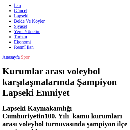
İlan
Güncel
Lapseki
Belde Ve Köyler
Siyaset
Yerel Yönetim
Turizm
Ekonomi
Resmî İlan
Anasayfa
Spor
Kurumlar arası voleybol
karşılaşmalarında Şampiyon
Lapseki Emniyet
Lapseki Kaymakamlığı
Cumhuriyetin100. Yılı kamu kurumları
arası voleybol turnuvasında şampiyon ilçe