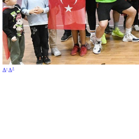
-
+
A
A