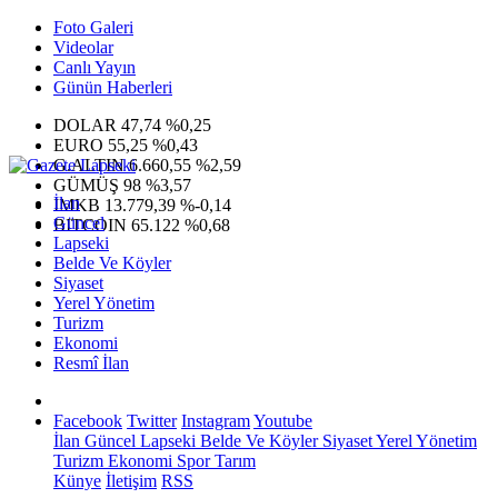
Foto Galeri
Videolar
Canlı Yayın
Günün Haberleri
DOLAR
47,74
%0,25
EURO
55,25
%0,43
G.ALTIN
6.660,55
%2,59
GÜMÜŞ
98
%3,57
İlan
IMKB
13.779,39
%-0,14
Güncel
BITCOIN
65.122
%0,68
Lapseki
Belde Ve Köyler
Siyaset
Yerel Yönetim
Turizm
Ekonomi
Resmî İlan
Facebook
Twitter
Instagram
Youtube
İlan
Güncel
Lapseki
Belde Ve Köyler
Siyaset
Yerel Yönetim
Turizm
Ekonomi
Spor
Tarım
Künye
İletişim
RSS