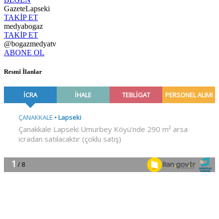
GazeteLapseki
TAKİP ET
medyabogaz
TAKİP ET
@bogazmedyatv
ABONE OL
Resmî İlanlar