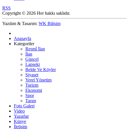
RSS
Copyright © 2026 Her hakkı saklıdır.
Yazılım & Tasarım:
WK Bilişim
Anasayfa
Kategoriler
Resmî İlan
İlan
Güncel
Lapseki
Belde Ve Köyler
Siyaset
Yerel Yönetim
Turizm
Ekonomi
Spor
Tarım
Foto Galeri
Video
Yazarlar
Künye
İletişim