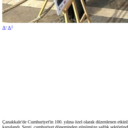
-
+
A
A
Çanakkale'de Cumhuriyet'in 100. yılına özel olarak düzenlenen etkinlik
karşılandı. Sergi, cumhuriyet döneminden günümüze sağlık sektöründeki