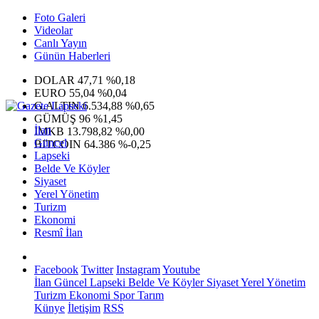
Foto Galeri
Videolar
Canlı Yayın
Günün Haberleri
DOLAR
47,71
%0,18
EURO
55,04
%0,04
G.ALTIN
6.534,88
%0,65
GÜMÜŞ
96
%1,45
İlan
IMKB
13.798,82
%0,00
Güncel
BITCOIN
64.386
%-0,25
Lapseki
Belde Ve Köyler
Siyaset
Yerel Yönetim
Turizm
Ekonomi
Resmî İlan
Facebook
Twitter
Instagram
Youtube
İlan
Güncel
Lapseki
Belde Ve Köyler
Siyaset
Yerel Yönetim
Turizm
Ekonomi
Spor
Tarım
Künye
İletişim
RSS