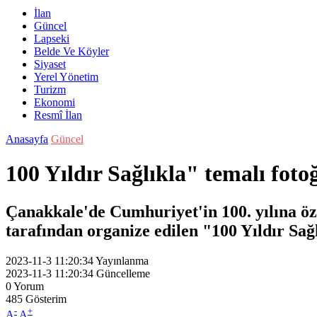
İlan
Güncel
Lapseki
Belde Ve Köyler
Siyaset
Yerel Yönetim
Turizm
Ekonomi
Resmî İlan
Anasayfa
Güncel
100 Yıldır Sağlıkla" temalı fotoğr
Çanakkale'de Cumhuriyet'in 100. yılına öze
tarafından organize edilen "100 Yıldır Sağlı
2023-11-3 11:20:34
Yayınlanma
2023-11-3 11:20:34
Güncelleme
0
Yorum
485
Gösterim
-
+
A
A