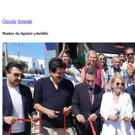
Önceki
Sonraki
Bunlar da ilginizi çekebilir