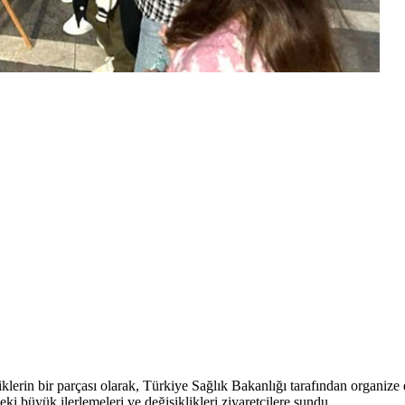
lerin bir parçası olarak, Türkiye Sağlık Bakanlığı tarafından organize ed
 büyük ilerlemeleri ve değişiklikleri ziyaretçilere sundu.