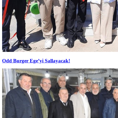
Odd Burger Ege’yi Sallayacak!