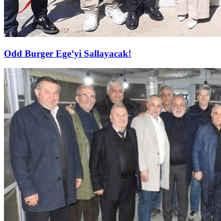
Odd Burger Ege’yi Sallayacak!