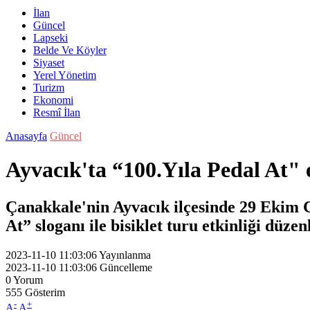
İlan
Güncel
Lapseki
Belde Ve Köyler
Siyaset
Yerel Yönetim
Turizm
Ekonomi
Resmî İlan
Anasayfa
Güncel
Ayvacık'ta “100.Yıla Pedal At" e
Çanakkale'nin Ayvacık ilçesinde 29 Ekim
At” sloganı ile bisiklet turu etkinliği düzen
2023-11-10 11:03:06
Yayınlanma
2023-11-10 11:03:06
Güncelleme
0
Yorum
555
Gösterim
-
+
A
A