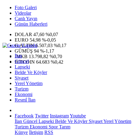
Foto Galeri
Videolar
Canlı Yayın
Günün Haberleri
DOLAR
47,60
%0,07
EURO
54,98
%-0,05
G.ALTIN
6.507,03
%0,17
GÜMÜŞ
94
%-1,17
İlan
IMKB
13.798,82
%0,70
Güncel
BITCOIN
64.683
%0,42
Lapseki
Belde Ve Köyler
Siyaset
Yerel Yönetim
Turizm
Ekonomi
Resmî İlan
Facebook
Twitter
Instagram
Youtube
İlan
Güncel
Lapseki
Belde Ve Köyler
Siyaset
Yerel Yönetim
Turizm
Ekonomi
Spor
Tarım
Künye
İletişim
RSS