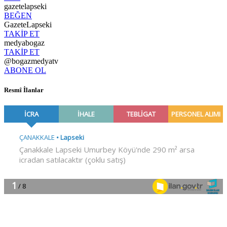
gazetelapseki
BEĞEN
GazeteLapseki
TAKİP ET
medyabogaz
TAKİP ET
@bogazmedyatv
ABONE OL
Resmî İlanlar