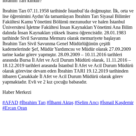
İbrahim Tarı kimdir?
İbrahim Tarı 07.11.1958 tarihinde İstanbul’da doğmuştur. İlk, orta ve
lise öğrenimini Aydın’da tamamlayan İbrahim Tarı Siyasal Bilimler
Fakültesi Kamu Yönetimi Bölümü mezunudur ve halen İstanbul
Üniversitesi İşletme Fakültesi İnsan Kaynakları Yönetimi Ana Bilim
dalında İnsan Kaynakları yüksek lisansı öğrencisidir. 28.01.1983
tarihinde Sivil Savunma Memuru olarak memuriyete başlayan
İbrahim Tarı Sivil Savunma Genel Müdürlüğünün çeşitli
kademelerinde Şef, Müdür Yardımcısı ve Müdür olarak 27.09.2009
tarine kadar görev yapmıştır. 28.09.2009 – 10.11.2016 tarihleri
arasında Bursa İl Afet ve Acil Durum Müdürü olarak, 11.11.2016 –
18.12.2019 tarihleri arasında İstanbul İl Afet ve Acil Durum Müdürü
olarak görevine devam eden İbrahim TARI 19.12.2019 tarihinden
itibaren Çanakkale İl Afet ve Acil Durum Müdürü olarak görev
yapmaktadır. Evli ve 2 kız çocuğu babasıdır.
Haber Merkezi
#AFAD
#İbrahim Tarı
#İlhami Aktaş
#Selim Arıcı
#İsmail Kaşdemir
#Ercan Oran