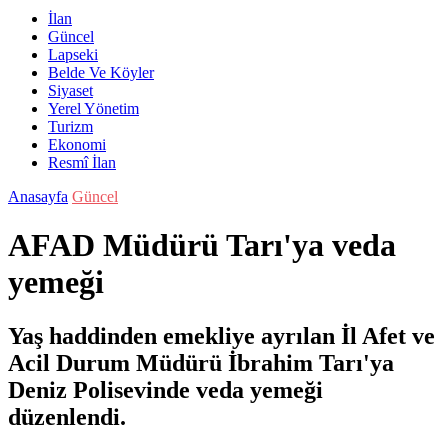
İlan
Güncel
Lapseki
Belde Ve Köyler
Siyaset
Yerel Yönetim
Turizm
Ekonomi
Resmî İlan
Anasayfa
Güncel
AFAD Müdürü Tarı'ya veda
yemeği
Yaş haddinden emekliye ayrılan İl Afet ve
Acil Durum Müdürü İbrahim Tarı'ya
Deniz Polisevinde veda yemeği
düzenlendi.