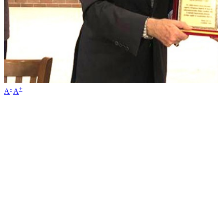
-
+
A
A