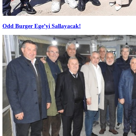
Odd Burger Ege’yi Sallayacak!