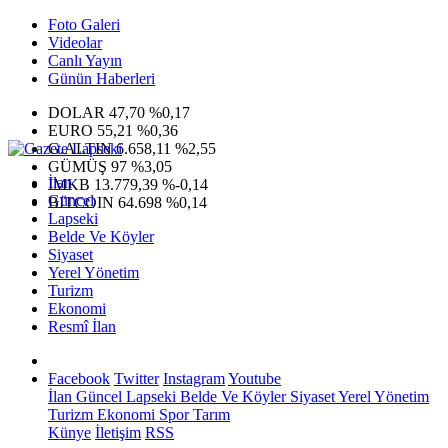
Foto Galeri
Videolar
Canlı Yayın
Günün Haberleri
DOLAR
47,70
%0,17
EURO
55,21
%0,36
G.ALTIN
6.658,11
%2,55
GÜMÜŞ
97
%3,05
İlan
IMKB
13.779,39
%-0,14
Güncel
BITCOIN
64.698
%0,14
Lapseki
Belde Ve Köyler
Siyaset
Yerel Yönetim
Turizm
Ekonomi
Resmî İlan
Facebook
Twitter
Instagram
Youtube
İlan
Güncel
Lapseki
Belde Ve Köyler
Siyaset
Yerel Yönetim
Turizm
Ekonomi
Spor
Tarım
Künye
İletişim
RSS