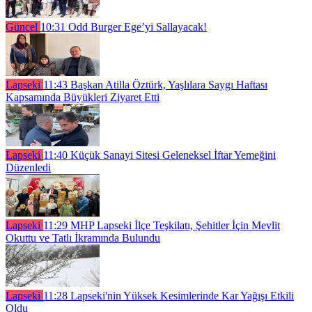
Güncel
10:31
Odd Burger Ege’yi Sallayacak!
Lapseki
11:43
Başkan Atilla Öztürk, Yaşlılara Saygı Haftası
Kapsamında Büyükleri Ziyaret Etti
Lapseki
11:40
Küçük Sanayi Sitesi Geleneksel İftar Yemeğini
Düzenledi
Lapseki
11:29
MHP Lapseki İlçe Teşkilatı, Şehitler İçin Mevlit
Okuttu ve Tatlı İkramında Bulundu
Lapseki
11:28
Lapseki'nin Yüksek Kesimlerinde Kar Yağışı Etkili
Oldu