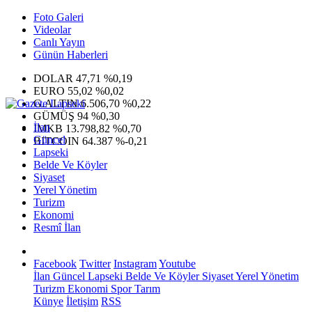
Foto Galeri
Videolar
Canlı Yayın
Günün Haberleri
DOLAR
47,71
%0,19
EURO
55,02
%0,02
G.ALTIN
6.506,70
%0,22
GÜMÜŞ
94
%0,30
İlan
IMKB
13.798,82
%0,70
Güncel
BITCOIN
64.387
%-0,21
Lapseki
Belde Ve Köyler
Siyaset
Yerel Yönetim
Turizm
Ekonomi
Resmî İlan
Facebook
Twitter
Instagram
Youtube
İlan
Güncel
Lapseki
Belde Ve Köyler
Siyaset
Yerel Yönetim
Turizm
Ekonomi
Spor
Tarım
Künye
İletişim
RSS