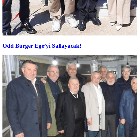
Odd Burger Ege’yi Sallayacak!