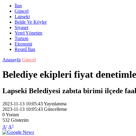
İlan
Güncel
Lapseki
Belde Ve Köyler
Siyaset
Yerel Yönetim
Turizm
Ekonomi
Resmî İlan
Anasayfa
Güncel
Belediye ekipleri fiyat denetiml
Lapseki Belediyesi zabıta birimi ilçede faa
2023-11-13 10:05:43
Yayınlanma
2023-11-13 10:05:43
Güncelleme
0
Yorum
532
Gösterim
-
+
A
A