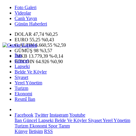
Foto Galeri
Videolar
Canlı Yayın
Günün Haberleri
DOLAR
47,74
%0,25
EURO
55,25
%0,43
G.ALTIN
6.660,55
%2,59
GÜMÜŞ
98
%3,57
İlan
IMKB
13.779,39
%-0,14
Güncel
BITCOIN
64.926
%0,90
Lapseki
Belde Ve Köyler
Siyaset
Yerel Yönetim
Turizm
Ekonomi
Resmî İlan
Facebook
Twitter
Instagram
Youtube
İlan
Güncel
Lapseki
Belde Ve Köyler
Siyaset
Yerel Yönetim
Turizm
Ekonomi
Spor
Tarım
Künye
İletişim
RSS