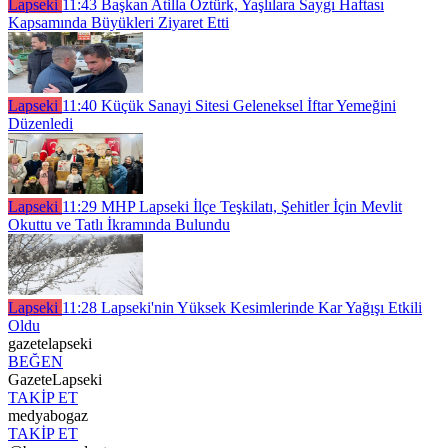
Lapseki
11:43
Başkan Atilla Öztürk, Yaşlılara Saygı Haftası
Kapsamında Büyükleri Ziyaret Etti
Lapseki
11:40
Küçük Sanayi Sitesi Geleneksel İftar Yemeğini
Düzenledi
Lapseki
11:29
MHP Lapseki İlçe Teşkilatı, Şehitler İçin Mevlit
Okuttu ve Tatlı İkramında Bulundu
Lapseki
11:28
Lapseki'nin Yüksek Kesimlerinde Kar Yağışı Etkili
Oldu
gazetelapseki
BEĞEN
GazeteLapseki
TAKİP ET
medyabogaz
TAKİP ET