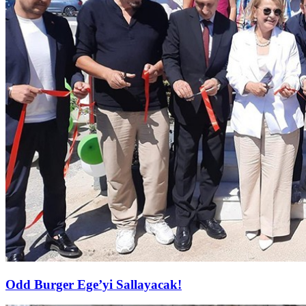
Odd Burger Ege’yi Sallayacak!