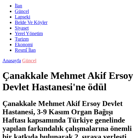
İlan
Güncel
Lapseki
Belde Ve Köyler
Siyaset
Yerel Yönetim
Turizm
Ekonomi
Resmî İlan
Anasayfa
Güncel
Çanakkale Mehmet Akif Ersoy
Devlet Hastanesi'ne ödül
Çanakkale Mehmet Akif Ersoy Devlet
Hastanesi, 3-9 Kasım Organ Bağışı
Haftası kapsamında Türkiye genelinde
yapılan farkındalık çalışmalarına önemli
bir katkıda bulunarak 2. sıraya yerleşti.