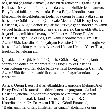
bağışlarını çoğaltmak amacıyla her yıl düzenlenen Organ Bağışı
Haftası, Türkiye'nin dört bir yanında çeşitli etkinliklerle kutlanıyor.
Bu yılki etkinlikler kapsamında, Bursa Bölge Koordinasyon
Merkezi'nde gerçekleştirilen toplantıda organ bağışına katkı sunan
hastanelere ödüller verildi. Çanakkale Mehmet Akif Ersoy Devlet
Hastanesi, 2023 yılı donör sayıları ile Türkiye genelindeki tüm kamu
ve özel hastaneler arasında 2. sıraya yerleşerek, başarı elde etti. Bu
başarıda önemli bir rol oynayan Mehmet Akif Ersoy Devlet
Hastanesi Organ Doku Bağış ve Nakil Koordinatörü Uzm. Dr.
Azem Ülkü, koordinatörlük çalışanı Hemşire Gönül Pınarcıoğlu ve
hastane başhekim yardımcısı Anestezi Uzman Hekimi Yener Tutaş,
teşekkür belgelerini aldı.
Çanakkale İl Sağlık Müdürü Op. Dr. Gökhan Baştürk, toplantı
sonrasında ödül alan Mehmet Akif Ersoy Devlet Hastanesi
yöneticilerini ve organ doku bağış ve nakil koordinatörü Uzm. Dr.
Azem Ülkü ile koordinatörlük çalışanlarını başarılarından dolayı
tebrik etti.
Ayrıca, Organ Bağışı Haftası etkinlikleri Çanakkale Mehmet Akif
Ersoy Devlet Hastanesi'nde düzenlenen bir programla da kutlandı.
Hastane yönetimi, doktorlar ve yoğun bakım uzmanları organ
bağışında bulunarak farkındalık oluşturdu. Organ Bağış
Koordinatörleri Uz. Dr. Azem Ülkü ve Gönül Pınarcıoğlu,
"Bağışlanan her organ, filizlenen bir candır" sloganıyla organ