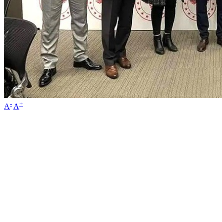
-
+
A
A