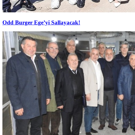
Odd Burger Ege’yi Sallayacak!