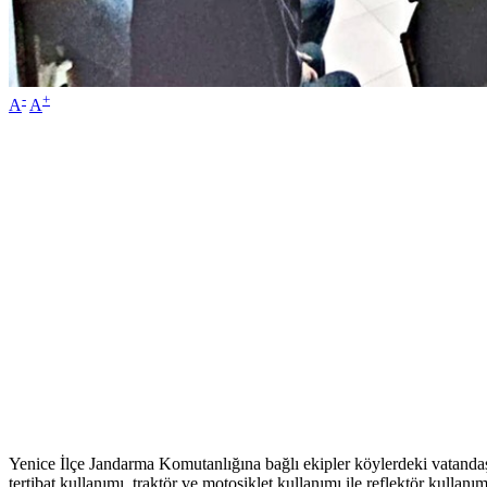
-
+
A
A
Yenice İlçe Jandarma Komutanlığına bağlı ekipler köylerdeki vatandaş
tertibat kullanımı, traktör ve motosiklet kullanımı ile reflektör kullanı