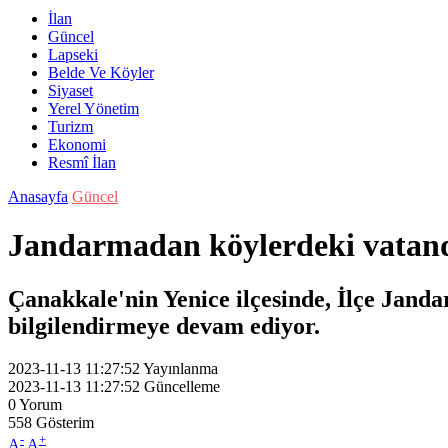
İlan
Güncel
Lapseki
Belde Ve Köyler
Siyaset
Yerel Yönetim
Turizm
Ekonomi
Resmî İlan
Anasayfa
Güncel
Jandarmadan köylerdeki vatand
Çanakkale'nin Yenice ilçesinde, İlçe Janda
bilgilendirmeye devam ediyor.
2023-11-13 11:27:52
Yayınlanma
2023-11-13 11:27:52
Güncelleme
0
Yorum
558
Gösterim
-
+
A
A