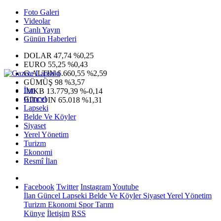
Foto Galeri
Videolar
Canlı Yayın
Günün Haberleri
DOLAR
47,74
%0,25
EURO
55,25
%0,43
G.ALTIN
6.660,55
%2,59
GÜMÜŞ
98
%3,57
İlan
IMKB
13.779,39
%-0,14
Güncel
BITCOIN
65.018
%1,31
Lapseki
Belde Ve Köyler
Siyaset
Yerel Yönetim
Turizm
Ekonomi
Resmî İlan
Facebook
Twitter
Instagram
Youtube
İlan
Güncel
Lapseki
Belde Ve Köyler
Siyaset
Yerel Yönetim
Turizm
Ekonomi
Spor
Tarım
Künye
İletişim
RSS