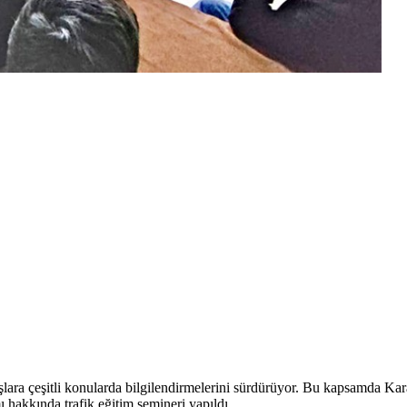
lara çeşitli konularda bilgilendirmelerini sürdürüyor. Bu kapsamda Ka
mı hakkında trafik eğitim semineri yapıldı.