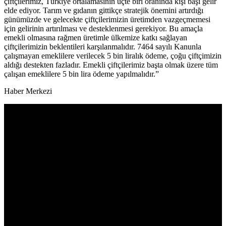
çiftçilerimiz, Türkiye ortalamasının üçte biri oranında kişi başı gelir
elde ediyor. Tarım ve gıdanın gittikçe stratejik önemini artırdığı
günümüzde ve gelecekte çiftçilerimizin üretimden vazgeçmemesi
için gelirinin artırılması ve desteklenmesi gerekiyor. Bu amaçla
emekli olmasına rağmen üretimle ülkemize katkı sağlayan
çiftçilerimizin beklentileri karşılanmalıdır. 7464 sayılı Kanunla
çalışmayan emeklilere verilecek 5 bin liralık ödeme, çoğu çiftçimizin
aldığı destekten fazladır. Emekli çiftçilerimiz başta olmak üzere tüm
çalışan emeklilere 5 bin lira ödeme yapılmalıdır.”
Haber Merkezi