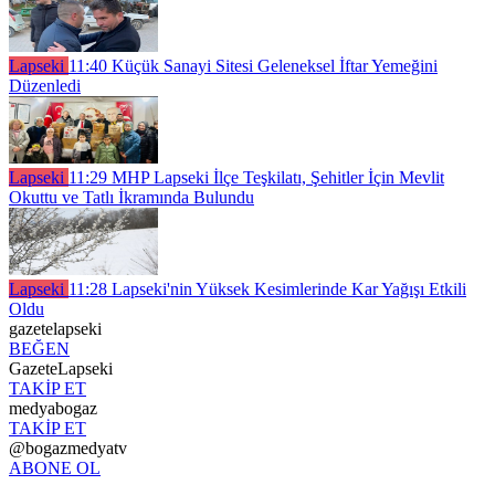
Lapseki
11:40
Küçük Sanayi Sitesi Geleneksel İftar Yemeğini
Düzenledi
Lapseki
11:29
MHP Lapseki İlçe Teşkilatı, Şehitler İçin Mevlit
Okuttu ve Tatlı İkramında Bulundu
Lapseki
11:28
Lapseki'nin Yüksek Kesimlerinde Kar Yağışı Etkili
Oldu
gazetelapseki
BEĞEN
GazeteLapseki
TAKİP ET
medyabogaz
TAKİP ET
@bogazmedyatv
ABONE OL