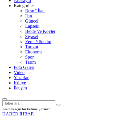
Anasayfa
Kategoriler
Resmî İlan
İlan
Güncel
Lapseki
Belde Ve Köyler
Siyaset
Yerel Yönetim
Turizm
Ekonomi
Spor
Tarım
Foto Galeri
Video
Yazarlar
Künye
İletişim
Aramak için bir kelime yazınız.
HABER İHBAR