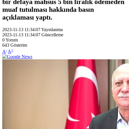
bir defaya mahsus 5 bin liralık ödemeden
muaf tutulması hakkında basın
açıklaması yaptı.
2023-11-13 11:34:07
Yayınlanma
2023-11-13 11:34:07
Güncelleme
0
Yorum
643
Gösterim
-
+
A
A