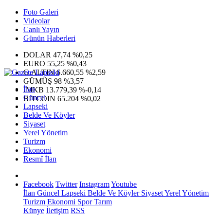
Foto Galeri
Videolar
Canlı Yayın
Günün Haberleri
DOLAR
47,74
%0,25
EURO
55,25
%0,43
G.ALTIN
6.660,55
%2,59
GÜMÜŞ
98
%3,57
İlan
IMKB
13.779,39
%-0,14
Güncel
BITCOIN
65.204
%0,02
Lapseki
Belde Ve Köyler
Siyaset
Yerel Yönetim
Turizm
Ekonomi
Resmî İlan
Facebook
Twitter
Instagram
Youtube
İlan
Güncel
Lapseki
Belde Ve Köyler
Siyaset
Yerel Yönetim
Turizm
Ekonomi
Spor
Tarım
Künye
İletişim
RSS