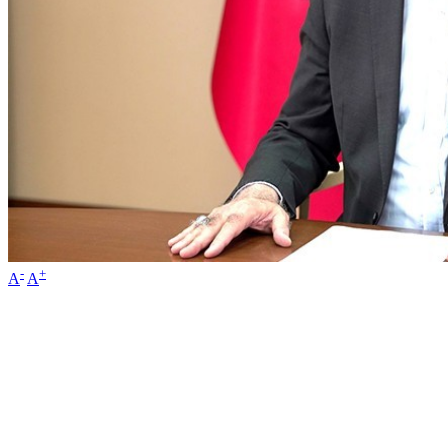
-
+
A
A