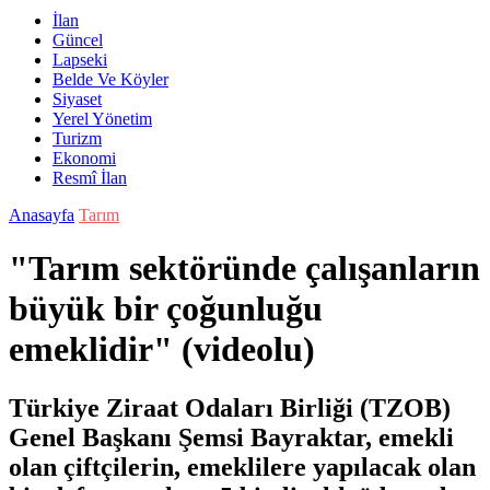
İlan
Güncel
Lapseki
Belde Ve Köyler
Siyaset
Yerel Yönetim
Turizm
Ekonomi
Resmî İlan
Anasayfa
Tarım
"Tarım sektöründe çalışanların
büyük bir çoğunluğu
emeklidir" (videolu)
Türkiye Ziraat Odaları Birliği (TZOB)
Genel Başkanı Şemsi Bayraktar, emekli
olan çiftçilerin, emeklilere yapılacak olan