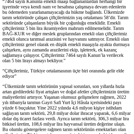
“7464 sayılı Kanunla emekli maaşı bağlananlardan herhangi bir
işyerinde veya kendi nam ve hesabına çalışmaya devam edenlerin
bu ödemeden yararlanamayacağı da hükme bağlandı. Ülkemizde
tarım sektöründe çalışan çiftçilerimizin yaş ortalaması 58’dir. Tarım
sektöründe çalışanların büyük bir çoğunluğu emeklidir. Emekli
çiftçilerimiz 5 bin lira ikramiyeden mahrum edilmemelidir. Tarım
BAĞ-KUR ve diğer meslek gruplarından emekli olan çiftçilerimiz
emekli olunca tarımsal arazisini ve hayvanını satmıyor. Emekli olan
çiftçilerimiz genel olarak en düşük emekli maaşıyla ayakta durmaya
çalışırken, aynı zamanda arazilerini ekip, işleterek, ek kazanç
sağlamaya çalışıyor. Çiftçilerimiz 7464 sayılı Kanun’la verilecek
olan 5 bin lirayı almayı bekliyor.”
“Çiftçilerimiz, Türkiye ortalamasının üçte biri oranında gelir elde
ediyor”
“Ülkemizde tarım sektörünün yapısal sorunları, son yıllarda hızla
artan girdilerdeki fiyat artışları ve doğal afetler çiftçilerimizin üretim
maliyetlerini artırıyor. Yaşanan olumsuz gelişmelere rağmen, 2022
yılı itibarıyla tarımın Gayri Safi Yurt İçi Hâsıla içerisindeki payı
yüzde 6 buçuktur. Yine 2022 yılında 4,6 milyon kişiye istihdam
sağlayan tarım sektörü, 29,8 milyar dolar ihracat yaparak, 6,6 milyar
dolar dış ticaret fazlası verdi. Ayrıca tarım sektörü, 306,3 milyar lira
bitkisel üretim, 108,6 milyar lira hayvansal üretim değerine ulaştı.
Bu olumlu göstergelere rağmen tarım sektörünün emektarları olan