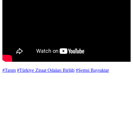
#Tarım
#Türkiye Ziraat Odaları Birliği
#Şemsi Bayraktar